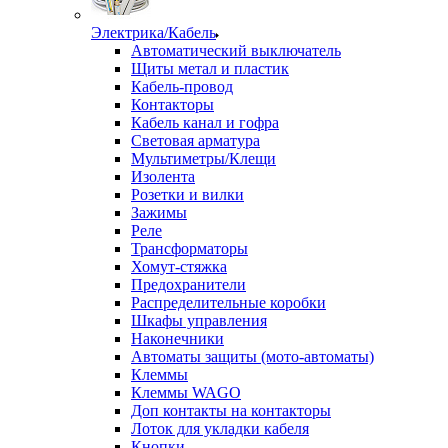
Электрика/Кабель
Автоматический выключатель
Щиты метал и пластик
Кабель-провод
Контакторы
Кабель канал и гофра
Световая арматура
Мультиметры/Клещи
Изолента
Розетки и вилки
Зажимы
Реле
Трансформаторы
Хомут-стяжка
Предохранители
Распределительные коробки
Шкафы управления
Наконечники
Автоматы защиты (мото-автоматы)
Клеммы
Клеммы WAGO
Доп контакты на контакторы
Лоток для укладки кабеля
Кнопки