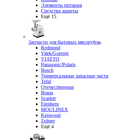
Элементы питания
Средства защиты
Ещё 15
Запчасти для бытовых мясорубок
Redmond
Vitek/Gorenje
VIATTO
Panasonic/Polaris
Bosch
Универсальные запасные части
Tefal
Отечественные
Braun
Scarlett
Elenberg
MOULINEX
Kenwood
Zelmer
Ещё 4