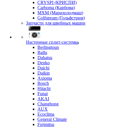
CRYSPI (КРИСПИ)
Carboma (Карбома)
MXM (Марихолодмаш)
Golfstream (Гольфстрим)
Запчасти для швейных машин
Настенные сплит-системы
Berlingtoun
Ballu
Dahatsu
Denko
Daichi
Daikin
Axioma
Bosch
Hitachi
Funai
AKAI
Changhong
AUX
Ecoclima
General Climate
Fujimitsu