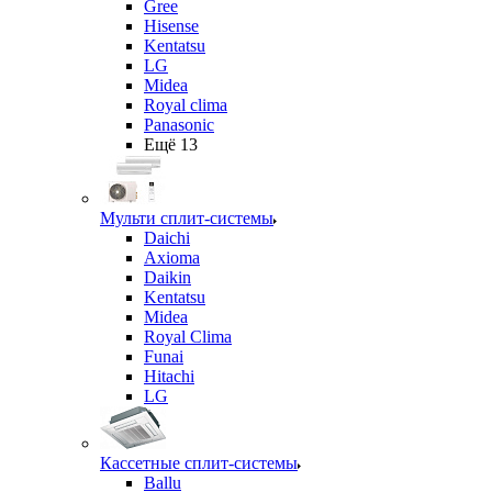
Gree
Hisense
Kentatsu
LG
Midea
Royal clima
Panasonic
Ещё 13
Мульти сплит-системы
Daichi
Axioma
Daikin
Kentatsu
Midea
Royal Clima
Funai
Hitachi
LG
Кассетные сплит-системы
Ballu