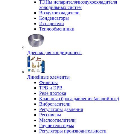
ТЭНы испарителя/воздухоохладителя
холодильных систем
Воздухоохладители
Конденсаторы
Испарители
Теплообменники
Дренаж для кондиционера
Линейные элементы
Фильтры
ТРВ и ЭРВ
Реле протока
Клапаны сброса давления (аварийные)
Виброгасители
Регуляторы давления
Рессиверы
Маслоотделители
Глушители шума
Регуляторы производительности