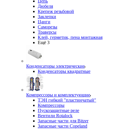
Цепь
Дюбеля
Крепеж резьбовой
Заклепки
Цанги
Саморезы
Траверсы
Клей, герметик, пена монтажная
Ещё 3
Конденсаторы электрические
Конденсаторы квадратные
Компрессоры и комплектующие
ТЭН гибкий "пластинчатый"
Компрессоры
Пускозащитные реле
Вентили Rotalock
Запасные части для Bitzer
Запасные части Copeland