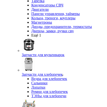
Тарелка
Конденсаторы СВЧ
Двигатели
Панели управления, таймеры
Кольца, треноги, коуплеры
Магнетроны
Диоды, предохранители, термостаты
Дверцы, замки, ручки свч
Ещё 1
Запчасти для мультиварок
Запчасти для хлебопечек
Ведра для хлебопечек
Сальники
Лопатки
Ремни для хлебопечек
ТЭНы для хлебопечи