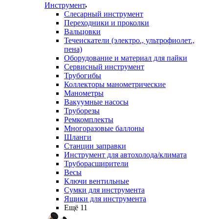
Инструмент
Слесарный инструмент
Переходники и проколки
Вальцовки
Течеискатели (электро., ультрофиолет.,
пена)
Оборудование и материал для пайки
Сервисный инструмент
Трубогибы
Коллекторы манометрические
Манометры
Вакуумные насосы
Труборезы
Ремкомплекты
Многоразовые баллоны
Шланги
Станции заправки
Инструмент для автохолода/климата
Труборасширители
Весы
Ключи вентильные
Сумки для инструмента
Ящики для инструмента
Ещё 11