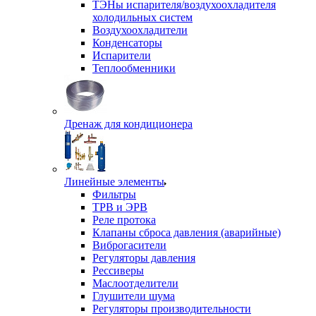
ТЭНы испарителя/воздухоохладителя
холодильных систем
Воздухоохладители
Конденсаторы
Испарители
Теплообменники
Дренаж для кондиционера
Линейные элементы
Фильтры
ТРВ и ЭРВ
Реле протока
Клапаны сброса давления (аварийные)
Виброгасители
Регуляторы давления
Рессиверы
Маслоотделители
Глушители шума
Регуляторы производительности