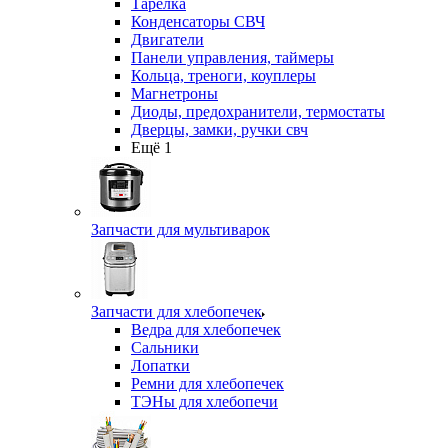
Тарелка
Конденсаторы СВЧ
Двигатели
Панели управления, таймеры
Кольца, треноги, коуплеры
Магнетроны
Диоды, предохранители, термостаты
Дверцы, замки, ручки свч
Ещё 1
Запчасти для мультиварок
Запчасти для хлебопечек
Ведра для хлебопечек
Сальники
Лопатки
Ремни для хлебопечек
ТЭНы для хлебопечи