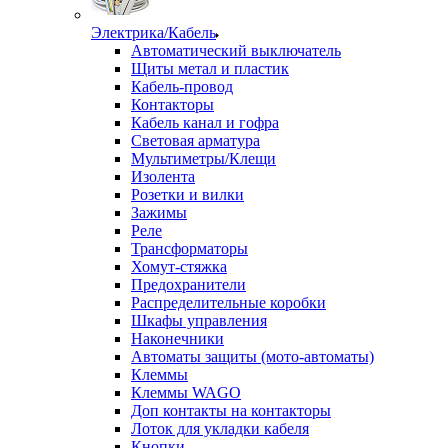
Электрика/Кабель
Автоматический выключатель
Щиты метал и пластик
Кабель-провод
Контакторы
Кабель канал и гофра
Световая арматура
Мультиметры/Клещи
Изолента
Розетки и вилки
Зажимы
Реле
Трансформаторы
Хомут-стяжка
Предохранители
Распределительные коробки
Шкафы управления
Наконечники
Автоматы защиты (мото-автоматы)
Клеммы
Клеммы WAGO
Доп контакты на контакторы
Лоток для укладки кабеля
Кнопки