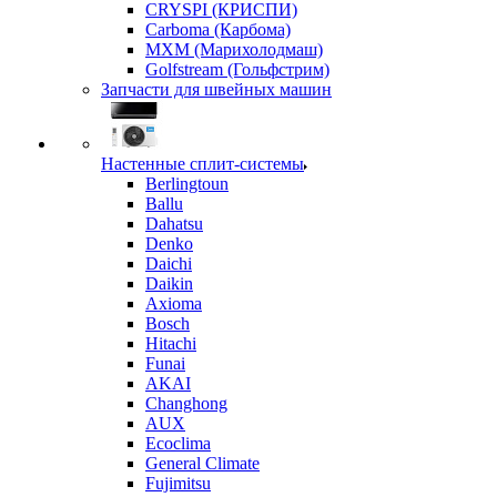
CRYSPI (КРИСПИ)
Carboma (Карбома)
MXM (Марихолодмаш)
Golfstream (Гольфстрим)
Запчасти для швейных машин
Настенные сплит-системы
Berlingtoun
Ballu
Dahatsu
Denko
Daichi
Daikin
Axioma
Bosch
Hitachi
Funai
AKAI
Changhong
AUX
Ecoclima
General Climate
Fujimitsu