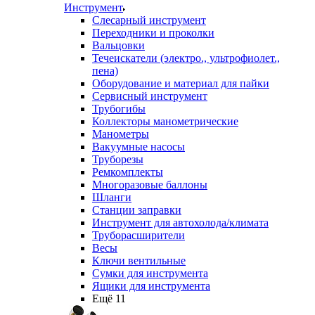
Инструмент
Слесарный инструмент
Переходники и проколки
Вальцовки
Течеискатели (электро., ультрофиолет.,
пена)
Оборудование и материал для пайки
Сервисный инструмент
Трубогибы
Коллекторы манометрические
Манометры
Вакуумные насосы
Труборезы
Ремкомплекты
Многоразовые баллоны
Шланги
Станции заправки
Инструмент для автохолода/климата
Труборасширители
Весы
Ключи вентильные
Сумки для инструмента
Ящики для инструмента
Ещё 11