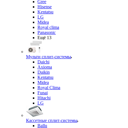
Gree
Hisense
Kentatsu
LG
Midea
Royal clima
Panasonic
Ещё 13
Мульти сплит-системы
Daichi
Axioma
Daikin
Kentatsu
Midea
Royal Clima
Funai
Hitachi
LG
Кассетные сплит-системы
Ballu