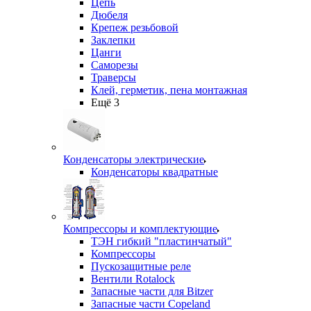
Цепь
Дюбеля
Крепеж резьбовой
Заклепки
Цанги
Саморезы
Траверсы
Клей, герметик, пена монтажная
Ещё 3
Конденсаторы электрические
Конденсаторы квадратные
Компрессоры и комплектующие
ТЭН гибкий "пластинчатый"
Компрессоры
Пускозащитные реле
Вентили Rotalock
Запасные части для Bitzer
Запасные части Copeland