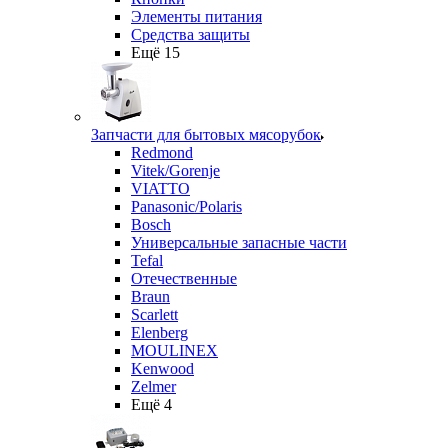
Элементы питания
Средства защиты
Ещё 15
Запчасти для бытовых мясорубок
Redmond
Vitek/Gorenje
VIATTO
Panasonic/Polaris
Bosch
Универсальные запасные части
Tefal
Отечественные
Braun
Scarlett
Elenberg
MOULINEX
Kenwood
Zelmer
Ещё 4