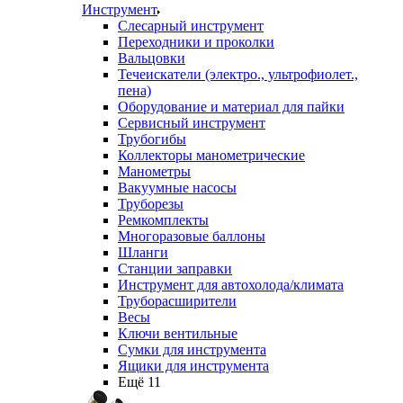
Инструмент
Слесарный инструмент
Переходники и проколки
Вальцовки
Течеискатели (электро., ультрофиолет.,
пена)
Оборудование и материал для пайки
Сервисный инструмент
Трубогибы
Коллекторы манометрические
Манометры
Вакуумные насосы
Труборезы
Ремкомплекты
Многоразовые баллоны
Шланги
Станции заправки
Инструмент для автохолода/климата
Труборасширители
Весы
Ключи вентильные
Сумки для инструмента
Ящики для инструмента
Ещё 11