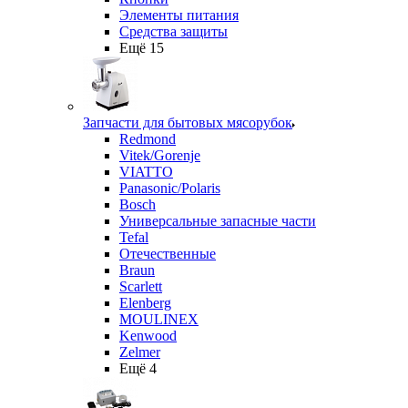
Элементы питания
Средства защиты
Ещё 15
Запчасти для бытовых мясорубок
Redmond
Vitek/Gorenje
VIATTO
Panasonic/Polaris
Bosch
Универсальные запасные части
Tefal
Отечественные
Braun
Scarlett
Elenberg
MOULINEX
Kenwood
Zelmer
Ещё 4