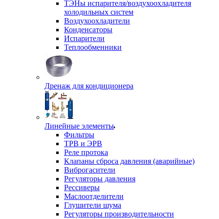
ТЭНы испарителя/воздухоохладителя
холодильных систем
Воздухоохладители
Конденсаторы
Испарители
Теплообменники
Дренаж для кондиционера
Линейные элементы
Фильтры
ТРВ и ЭРВ
Реле протока
Клапаны сброса давления (аварийные)
Виброгасители
Регуляторы давления
Рессиверы
Маслоотделители
Глушители шума
Регуляторы производительности