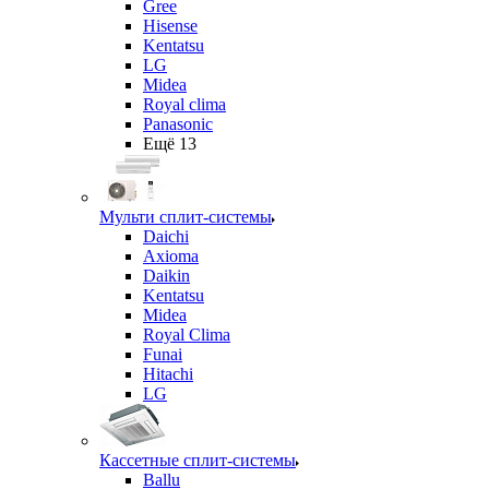
Gree
Hisense
Kentatsu
LG
Midea
Royal clima
Panasonic
Ещё 13
Мульти сплит-системы
Daichi
Axioma
Daikin
Kentatsu
Midea
Royal Clima
Funai
Hitachi
LG
Кассетные сплит-системы
Ballu