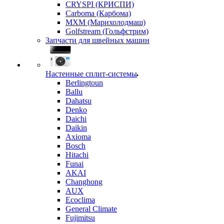
CRYSPI (КРИСПИ)
Carboma (Карбома)
MXM (Марихолодмаш)
Golfstream (Гольфстрим)
Запчасти для швейных машин
Настенные сплит-системы
Berlingtoun
Ballu
Dahatsu
Denko
Daichi
Daikin
Axioma
Bosch
Hitachi
Funai
AKAI
Changhong
AUX
Ecoclima
General Climate
Fujimitsu