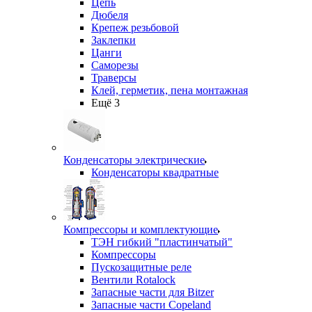
Цепь
Дюбеля
Крепеж резьбовой
Заклепки
Цанги
Саморезы
Траверсы
Клей, герметик, пена монтажная
Ещё 3
Конденсаторы электрические
Конденсаторы квадратные
Компрессоры и комплектующие
ТЭН гибкий "пластинчатый"
Компрессоры
Пускозащитные реле
Вентили Rotalock
Запасные части для Bitzer
Запасные части Copeland