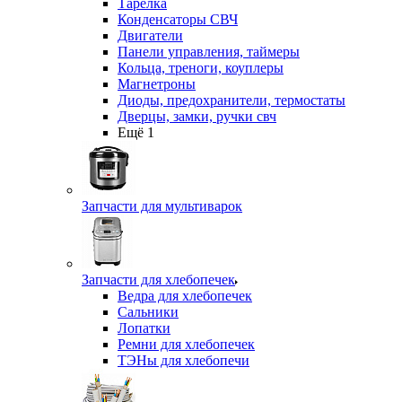
Тарелка
Конденсаторы СВЧ
Двигатели
Панели управления, таймеры
Кольца, треноги, коуплеры
Магнетроны
Диоды, предохранители, термостаты
Дверцы, замки, ручки свч
Ещё 1
Запчасти для мультиварок
Запчасти для хлебопечек
Ведра для хлебопечек
Сальники
Лопатки
Ремни для хлебопечек
ТЭНы для хлебопечи