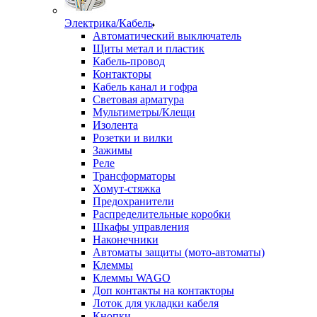
Электрика/Кабель
Автоматический выключатель
Щиты метал и пластик
Кабель-провод
Контакторы
Кабель канал и гофра
Световая арматура
Мультиметры/Клещи
Изолента
Розетки и вилки
Зажимы
Реле
Трансформаторы
Хомут-стяжка
Предохранители
Распределительные коробки
Шкафы управления
Наконечники
Автоматы защиты (мото-автоматы)
Клеммы
Клеммы WAGO
Доп контакты на контакторы
Лоток для укладки кабеля
Кнопки