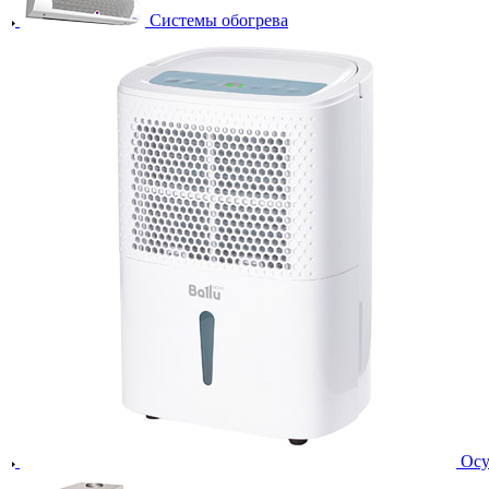
Системы обогрева
Осу