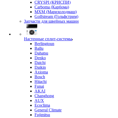
CRYSPI (КРИСПИ)
Carboma (Карбома)
MXM (Марихолодмаш)
Golfstream (Гольфстрим)
Запчасти для швейных машин
Настенные сплит-системы
Berlingtoun
Ballu
Dahatsu
Denko
Daichi
Daikin
Axioma
Bosch
Hitachi
Funai
AKAI
Changhong
AUX
Ecoclima
General Climate
Fujimitsu