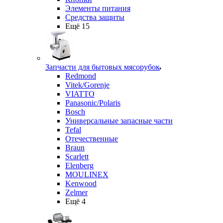
Элементы питания
Средства защиты
Ещё 15
Запчасти для бытовых мясорубок
Redmond
Vitek/Gorenje
VIATTO
Panasonic/Polaris
Bosch
Универсальные запасные части
Tefal
Отечественные
Braun
Scarlett
Elenberg
MOULINEX
Kenwood
Zelmer
Ещё 4