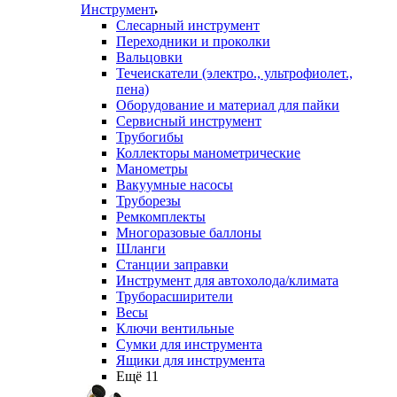
Инструмент
Слесарный инструмент
Переходники и проколки
Вальцовки
Течеискатели (электро., ультрофиолет.,
пена)
Оборудование и материал для пайки
Сервисный инструмент
Трубогибы
Коллекторы манометрические
Манометры
Вакуумные насосы
Труборезы
Ремкомплекты
Многоразовые баллоны
Шланги
Станции заправки
Инструмент для автохолода/климата
Труборасширители
Весы
Ключи вентильные
Сумки для инструмента
Ящики для инструмента
Ещё 11