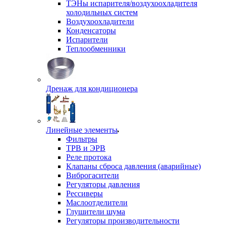
ТЭНы испарителя/воздухоохладителя
холодильных систем
Воздухоохладители
Конденсаторы
Испарители
Теплообменники
Дренаж для кондиционера
Линейные элементы
Фильтры
ТРВ и ЭРВ
Реле протока
Клапаны сброса давления (аварийные)
Виброгасители
Регуляторы давления
Рессиверы
Маслоотделители
Глушители шума
Регуляторы производительности