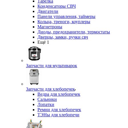
Тарелка
Конденсаторы СВЧ
Двигатели
Панели управления, таймеры
Кольца, треноги, коуплеры
Магнетроны
Диоды, предохранители, термостаты
Дверцы, замки, ручки свч
Ещё 1
Запчасти для мультиварок
Запчасти для хлебопечек
Ведра для хлебопечек
Сальники
Лопатки
Ремни для хлебопечек
ТЭНы для хлебопечи