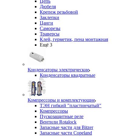
Цепь
Дюбеля
Крепеж резьбовой
Заклепки
Цанги
Саморезы
Траверсы
Клей, герметик, пена монтажная
Ещё 3
Конденсаторы электрические
Конденсаторы квадратные
Компрессоры и комплектующие
ТЭН гибкий "пластинчатый"
Компрессоры
Пускозащитные реле
Вентили Rotalock
Запасные части для Bitzer
Запасные части Copeland