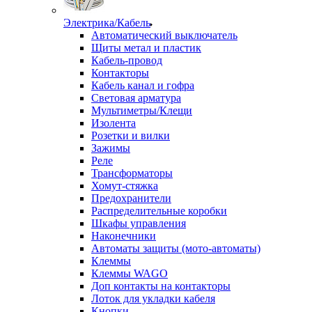
Электрика/Кабель
Автоматический выключатель
Щиты метал и пластик
Кабель-провод
Контакторы
Кабель канал и гофра
Световая арматура
Мультиметры/Клещи
Изолента
Розетки и вилки
Зажимы
Реле
Трансформаторы
Хомут-стяжка
Предохранители
Распределительные коробки
Шкафы управления
Наконечники
Автоматы защиты (мото-автоматы)
Клеммы
Клеммы WAGO
Доп контакты на контакторы
Лоток для укладки кабеля
Кнопки