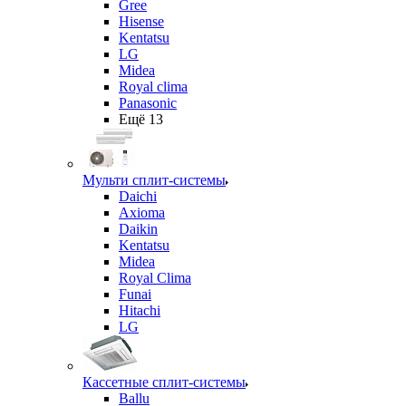
Gree
Hisense
Kentatsu
LG
Midea
Royal clima
Panasonic
Ещё 13
Мульти сплит-системы
Daichi
Axioma
Daikin
Kentatsu
Midea
Royal Clima
Funai
Hitachi
LG
Кассетные сплит-системы
Ballu