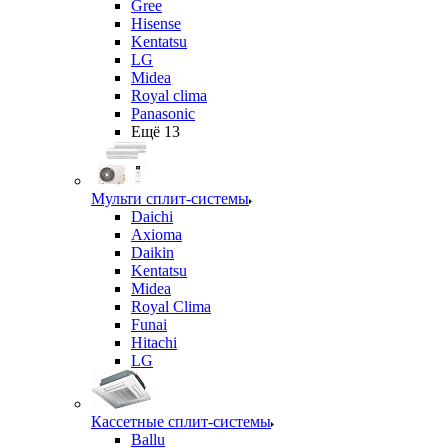
Gree
Hisense
Kentatsu
LG
Midea
Royal clima
Panasonic
Ещё 13
Мульти сплит-системы
Daichi
Axioma
Daikin
Kentatsu
Midea
Royal Clima
Funai
Hitachi
LG
Кассетные сплит-системы
Ballu