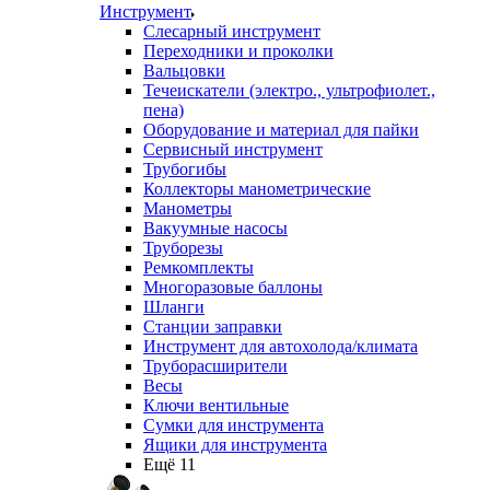
Инструмент
Слесарный инструмент
Переходники и проколки
Вальцовки
Течеискатели (электро., ультрофиолет.,
пена)
Оборудование и материал для пайки
Сервисный инструмент
Трубогибы
Коллекторы манометрические
Манометры
Вакуумные насосы
Труборезы
Ремкомплекты
Многоразовые баллоны
Шланги
Станции заправки
Инструмент для автохолода/климата
Труборасширители
Весы
Ключи вентильные
Сумки для инструмента
Ящики для инструмента
Ещё 11