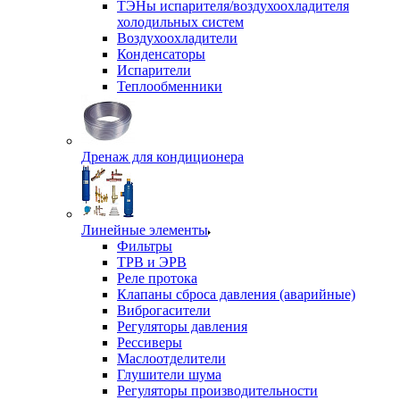
ТЭНы испарителя/воздухоохладителя
холодильных систем
Воздухоохладители
Конденсаторы
Испарители
Теплообменники
Дренаж для кондиционера
Линейные элементы
Фильтры
ТРВ и ЭРВ
Реле протока
Клапаны сброса давления (аварийные)
Виброгасители
Регуляторы давления
Рессиверы
Маслоотделители
Глушители шума
Регуляторы производительности