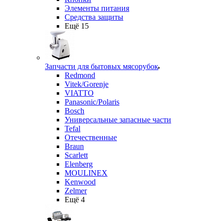
Элементы питания
Средства защиты
Ещё 15
Запчасти для бытовых мясорубок
Redmond
Vitek/Gorenje
VIATTO
Panasonic/Polaris
Bosch
Универсальные запасные части
Tefal
Отечественные
Braun
Scarlett
Elenberg
MOULINEX
Kenwood
Zelmer
Ещё 4