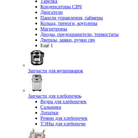
Тарелка
Конденсаторы СВЧ
Двигатели
Панели управления, таймеры
Кольца, треноги, коуплеры
Магнетроны
Диоды, предохранители, термостаты
Дверцы, замки, ручки свч
Ещё 1
Запчасти для мультиварок
Запчасти для хлебопечек
Ведра для хлебопечек
Сальники
Лопатки
Ремни для хлебопечек
ТЭНы для хлебопечи