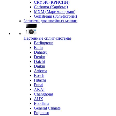
CRYSPI (КРИСПИ)
Carboma (Карбома)
MXM (Марихолодмаш)
Golfstream (Гольфстрим)
Запчасти для швейных машин
Настенные сплит-системы
Berlingtoun
Ballu
Dahatsu
Denko
Daichi
Daikin
Axioma
Bosch
Hitachi
Funai
AKAI
Changhong
AUX
Ecoclima
General Climate
Fujimitsu