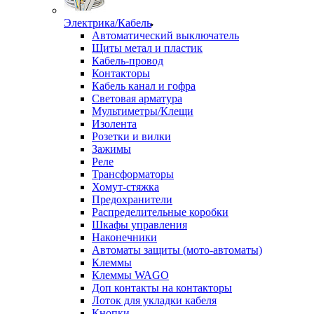
Электрика/Кабель
Автоматический выключатель
Щиты метал и пластик
Кабель-провод
Контакторы
Кабель канал и гофра
Световая арматура
Мультиметры/Клещи
Изолента
Розетки и вилки
Зажимы
Реле
Трансформаторы
Хомут-стяжка
Предохранители
Распределительные коробки
Шкафы управления
Наконечники
Автоматы защиты (мото-автоматы)
Клеммы
Клеммы WAGO
Доп контакты на контакторы
Лоток для укладки кабеля
Кнопки