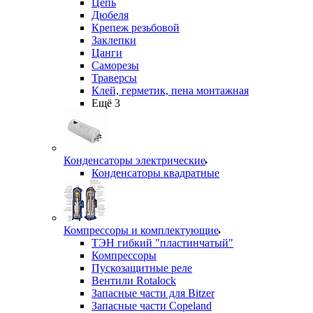
Цепь
Дюбеля
Крепеж резьбовой
Заклепки
Цанги
Саморезы
Траверсы
Клей, герметик, пена монтажная
Ещё 3
Конденсаторы электрические
Конденсаторы квадратные
Компрессоры и комплектующие
ТЭН гибкий "пластинчатый"
Компрессоры
Пускозащитные реле
Вентили Rotalock
Запасные части для Bitzer
Запасные части Copeland