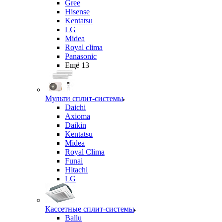
Gree
Hisense
Kentatsu
LG
Midea
Royal clima
Panasonic
Ещё 13
Мульти сплит-системы
Daichi
Axioma
Daikin
Kentatsu
Midea
Royal Clima
Funai
Hitachi
LG
Кассетные сплит-системы
Ballu