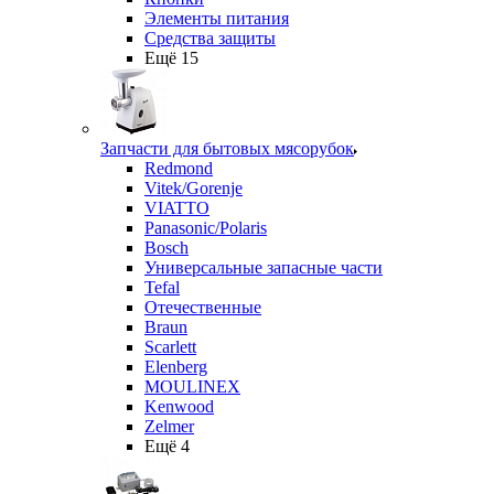
Элементы питания
Средства защиты
Ещё 15
Запчасти для бытовых мясорубок
Redmond
Vitek/Gorenje
VIATTO
Panasonic/Polaris
Bosch
Универсальные запасные части
Tefal
Отечественные
Braun
Scarlett
Elenberg
MOULINEX
Kenwood
Zelmer
Ещё 4