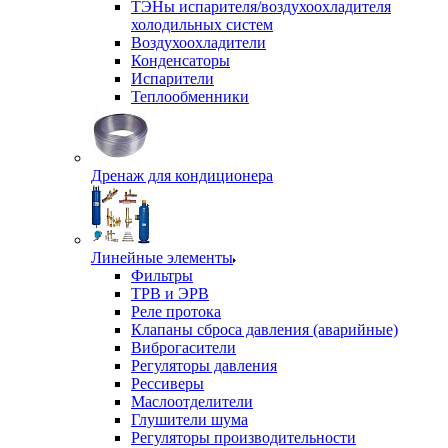
ТЭНы испарителя/воздухоохладителя
холодильных систем
Воздухоохладители
Конденсаторы
Испарители
Теплообменники
Дренаж для кондиционера
Линейные элементы
Фильтры
ТРВ и ЭРВ
Реле протока
Клапаны сброса давления (аварийные)
Виброгасители
Регуляторы давления
Рессиверы
Маслоотделители
Глушители шума
Регуляторы производительности