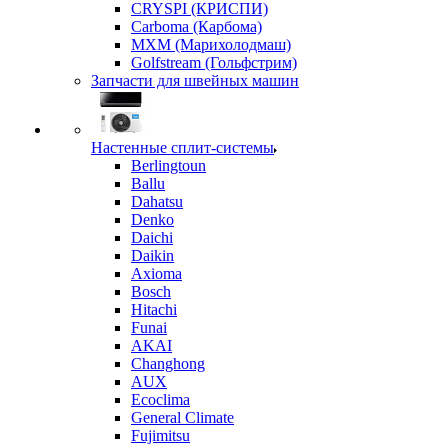
CRYSPI (КРИСПИ)
Carboma (Карбома)
MXM (Марихолодмаш)
Golfstream (Гольфстрим)
Запчасти для швейных машин
Настенные сплит-системы
Berlingtoun
Ballu
Dahatsu
Denko
Daichi
Daikin
Axioma
Bosch
Hitachi
Funai
AKAI
Changhong
AUX
Ecoclima
General Climate
Fujimitsu