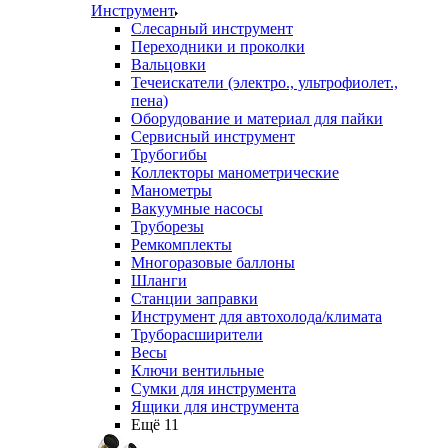
Инструмент
Слесарный инструмент
Переходники и проколки
Вальцовки
Течеискатели (электро., ультрофиолет.,
пена)
Оборудование и материал для пайки
Сервисный инструмент
Трубогибы
Коллекторы манометрические
Манометры
Вакуумные насосы
Труборезы
Ремкомплекты
Многоразовые баллоны
Шланги
Станции заправки
Инструмент для автохолода/климата
Труборасширители
Весы
Ключи вентильные
Сумки для инструмента
Ящики для инструмента
Ещё 11