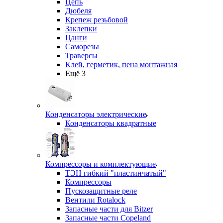
Цепь
Дюбеля
Крепеж резьбовой
Заклепки
Цанги
Саморезы
Траверсы
Клей, герметик, пена монтажная
Ещё 3
Конденсаторы электрические
Конденсаторы квадратные
Компрессоры и комплектующие
ТЭН гибкий "пластинчатый"
Компрессоры
Пускозащитные реле
Вентили Rotalock
Запасные части для Bitzer
Запасные части Copeland