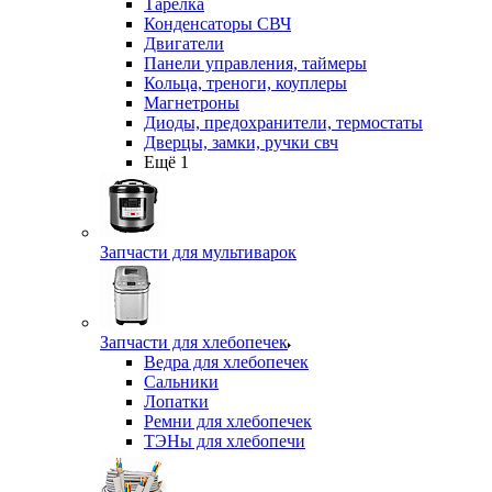
Тарелка
Конденсаторы СВЧ
Двигатели
Панели управления, таймеры
Кольца, треноги, коуплеры
Магнетроны
Диоды, предохранители, термостаты
Дверцы, замки, ручки свч
Ещё 1
Запчасти для мультиварок
Запчасти для хлебопечек
Ведра для хлебопечек
Сальники
Лопатки
Ремни для хлебопечек
ТЭНы для хлебопечи