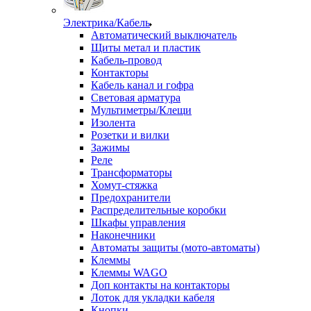
Электрика/Кабель
Автоматический выключатель
Щиты метал и пластик
Кабель-провод
Контакторы
Кабель канал и гофра
Световая арматура
Мультиметры/Клещи
Изолента
Розетки и вилки
Зажимы
Реле
Трансформаторы
Хомут-стяжка
Предохранители
Распределительные коробки
Шкафы управления
Наконечники
Автоматы защиты (мото-автоматы)
Клеммы
Клеммы WAGO
Доп контакты на контакторы
Лоток для укладки кабеля
Кнопки