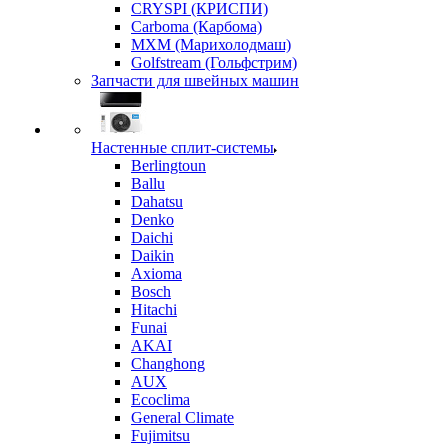
CRYSPI (КРИСПИ)
Carboma (Карбома)
MXM (Марихолодмаш)
Golfstream (Гольфстрим)
Запчасти для швейных машин
Настенные сплит-системы
Berlingtoun
Ballu
Dahatsu
Denko
Daichi
Daikin
Axioma
Bosch
Hitachi
Funai
AKAI
Changhong
AUX
Ecoclima
General Climate
Fujimitsu