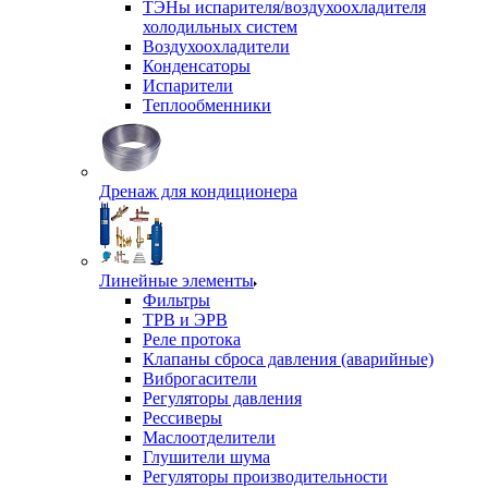
ТЭНы испарителя/воздухоохладителя
холодильных систем
Воздухоохладители
Конденсаторы
Испарители
Теплообменники
Дренаж для кондиционера
Линейные элементы
Фильтры
ТРВ и ЭРВ
Реле протока
Клапаны сброса давления (аварийные)
Виброгасители
Регуляторы давления
Рессиверы
Маслоотделители
Глушители шума
Регуляторы производительности