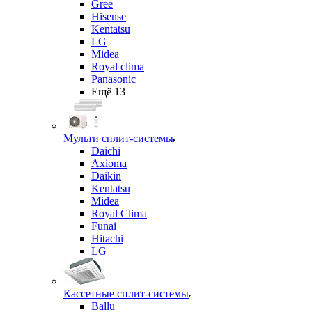
Gree
Hisense
Kentatsu
LG
Midea
Royal clima
Panasonic
Ещё 13
Мульти сплит-системы
Daichi
Axioma
Daikin
Kentatsu
Midea
Royal Clima
Funai
Hitachi
LG
Кассетные сплит-системы
Ballu