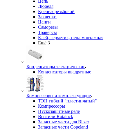
Цепь
Дюбеля
Крепеж резьбовой
Заклепки
Цанги
Саморезы
Траверсы
Клей, герметик, пена монтажная
Ещё 3
Конденсаторы электрические
Конденсаторы квадратные
Компрессоры и комплектующие
ТЭН гибкий "пластинчатый"
Компрессоры
Пускозащитные реле
Вентили Rotalock
Запасные части для Bitzer
Запасные части Copeland