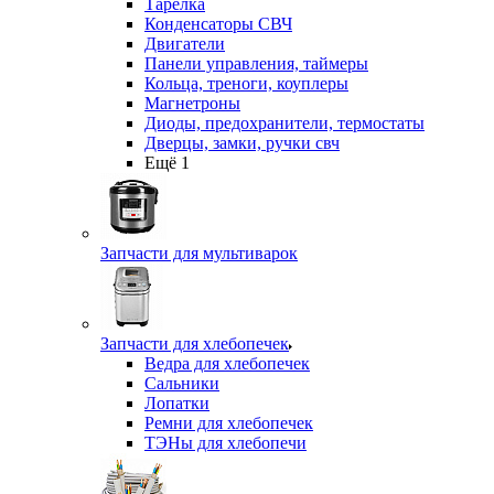
Тарелка
Конденсаторы СВЧ
Двигатели
Панели управления, таймеры
Кольца, треноги, коуплеры
Магнетроны
Диоды, предохранители, термостаты
Дверцы, замки, ручки свч
Ещё 1
Запчасти для мультиварок
Запчасти для хлебопечек
Ведра для хлебопечек
Сальники
Лопатки
Ремни для хлебопечек
ТЭНы для хлебопечи