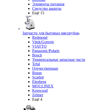
Элементы питания
Средства защиты
Ещё 15
Запчасти для бытовых мясорубок
Redmond
Vitek/Gorenje
VIATTO
Panasonic/Polaris
Bosch
Универсальные запасные части
Tefal
Отечественные
Braun
Scarlett
Elenberg
MOULINEX
Kenwood
Zelmer
Ещё 4