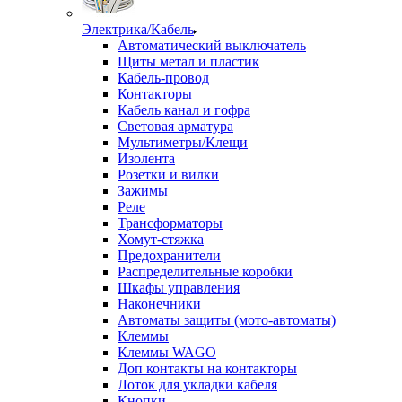
Электрика/Кабель
Автоматический выключатель
Щиты метал и пластик
Кабель-провод
Контакторы
Кабель канал и гофра
Световая арматура
Мультиметры/Клещи
Изолента
Розетки и вилки
Зажимы
Реле
Трансформаторы
Хомут-стяжка
Предохранители
Распределительные коробки
Шкафы управления
Наконечники
Автоматы защиты (мото-автоматы)
Клеммы
Клеммы WAGO
Доп контакты на контакторы
Лоток для укладки кабеля
Кнопки