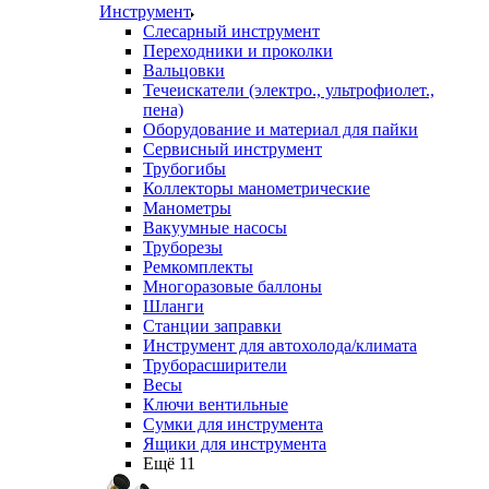
Инструмент
Слесарный инструмент
Переходники и проколки
Вальцовки
Течеискатели (электро., ультрофиолет.,
пена)
Оборудование и материал для пайки
Сервисный инструмент
Трубогибы
Коллекторы манометрические
Манометры
Вакуумные насосы
Труборезы
Ремкомплекты
Многоразовые баллоны
Шланги
Станции заправки
Инструмент для автохолода/климата
Труборасширители
Весы
Ключи вентильные
Сумки для инструмента
Ящики для инструмента
Ещё 11