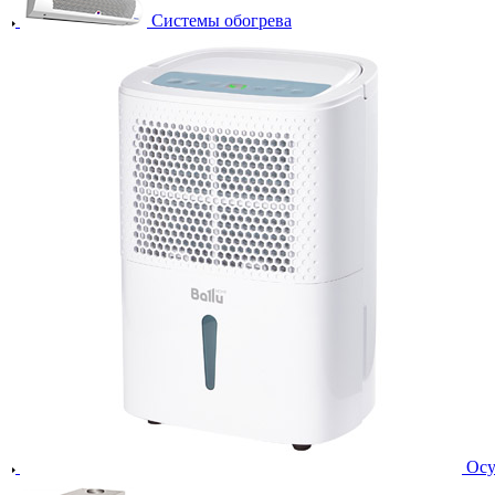
Системы обогрева
Осу