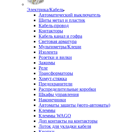
Электрика/Кабель
Автоматический выключатель
Щиты метал и пластик
Кабель-провод
Контакторы
Кабель канал и гофра
Световая арматура
Мультиметры/Клещи
Изолента
Розетки и вилки
Зажимы
Реле
Трансформаторы
Хомут-стяжка
Предохранители
Распределительные коробки
Шкафы управления
Наконечники
Автоматы защиты (мото-автоматы)
Клеммы
Клеммы WAGO
Доп контакты на контакторы
Лоток для укладки кабеля
Кнопки