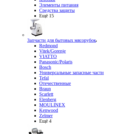
Элементы питания
Средства защиты
Ещё 15
Запчасти для бытовых мясорубок
Redmond
Vitek/Gorenje
VIATTO
Panasonic/Polaris
Bosch
Универсальные запасные части
Tefal
Отечественные
Braun
Scarlett
Elenberg
MOULINEX
Kenwood
Zelmer
Ещё 4