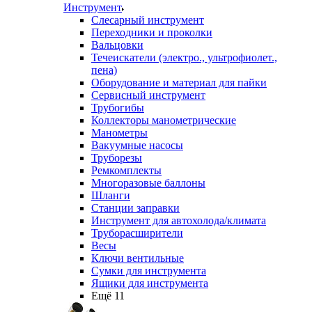
Инструмент
Слесарный инструмент
Переходники и проколки
Вальцовки
Течеискатели (электро., ультрофиолет.,
пена)
Оборудование и материал для пайки
Сервисный инструмент
Трубогибы
Коллекторы манометрические
Манометры
Вакуумные насосы
Труборезы
Ремкомплекты
Многоразовые баллоны
Шланги
Станции заправки
Инструмент для автохолода/климата
Труборасширители
Весы
Ключи вентильные
Сумки для инструмента
Ящики для инструмента
Ещё 11