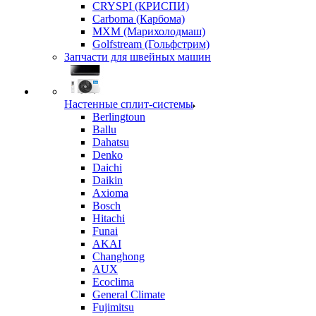
CRYSPI (КРИСПИ)
Carboma (Карбома)
MXM (Марихолодмаш)
Golfstream (Гольфстрим)
Запчасти для швейных машин
Настенные сплит-системы
Berlingtoun
Ballu
Dahatsu
Denko
Daichi
Daikin
Axioma
Bosch
Hitachi
Funai
AKAI
Changhong
AUX
Ecoclima
General Climate
Fujimitsu