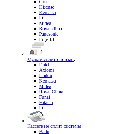
Gree
Hisense
Kentatsu
LG
Midea
Royal clima
Panasonic
Ещё 13
Мульти сплит-системы
Daichi
Axioma
Daikin
Kentatsu
Midea
Royal Clima
Funai
Hitachi
LG
Кассетные сплит-системы
Ballu