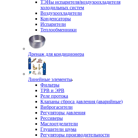
ТЭНы испарителя/воздухоохладителя
холодильных систем
Воздухоохладители
Конденсаторы
Испарители
Теплообменники
Дренаж для кондиционера
Линейные элементы
Фильтры
ТРВ и ЭРВ
Реле протока
Клапаны сброса давления (аварийные)
Виброгасители
Регуляторы давления
Рессиверы
Маслоотделители
Глушители шума
Регуляторы производительности