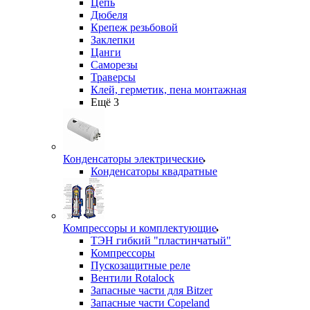
Цепь
Дюбеля
Крепеж резьбовой
Заклепки
Цанги
Саморезы
Траверсы
Клей, герметик, пена монтажная
Ещё 3
Конденсаторы электрические
Конденсаторы квадратные
Компрессоры и комплектующие
ТЭН гибкий "пластинчатый"
Компрессоры
Пускозащитные реле
Вентили Rotalock
Запасные части для Bitzer
Запасные части Copeland