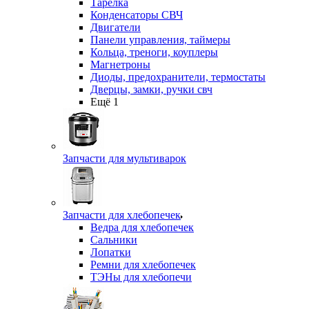
Тарелка
Конденсаторы СВЧ
Двигатели
Панели управления, таймеры
Кольца, треноги, коуплеры
Магнетроны
Диоды, предохранители, термостаты
Дверцы, замки, ручки свч
Ещё 1
Запчасти для мультиварок
Запчасти для хлебопечек
Ведра для хлебопечек
Сальники
Лопатки
Ремни для хлебопечек
ТЭНы для хлебопечи