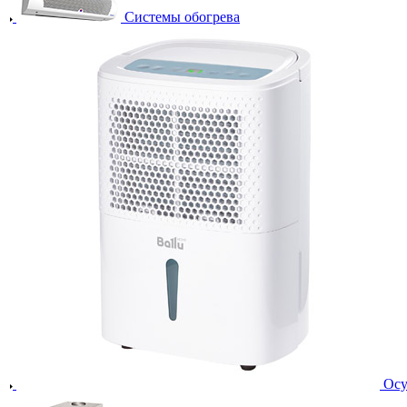
Системы обогрева
Осу