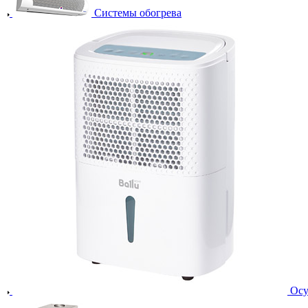
Системы обогрева
Осу