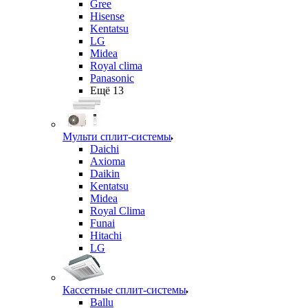
Gree
Hisense
Kentatsu
LG
Midea
Royal clima
Panasonic
Ещё 13
Мульти сплит-системы
Daichi
Axioma
Daikin
Kentatsu
Midea
Royal Clima
Funai
Hitachi
LG
Кассетные сплит-системы
Ballu