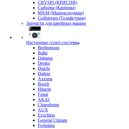
CRYSPI (КРИСПИ)
Carboma (Карбома)
MXM (Марихолодмаш)
Golfstream (Гольфстрим)
Запчасти для швейных машин
Настенные сплит-системы
Berlingtoun
Ballu
Dahatsu
Denko
Daichi
Daikin
Axioma
Bosch
Hitachi
Funai
AKAI
Changhong
AUX
Ecoclima
General Climate
Fujimitsu