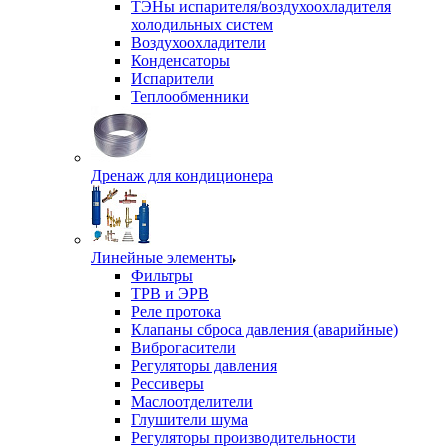
ТЭНы испарителя/воздухоохладителя
холодильных систем
Воздухоохладители
Конденсаторы
Испарители
Теплообменники
Дренаж для кондиционера
Линейные элементы
Фильтры
ТРВ и ЭРВ
Реле протока
Клапаны сброса давления (аварийные)
Виброгасители
Регуляторы давления
Рессиверы
Маслоотделители
Глушители шума
Регуляторы производительности