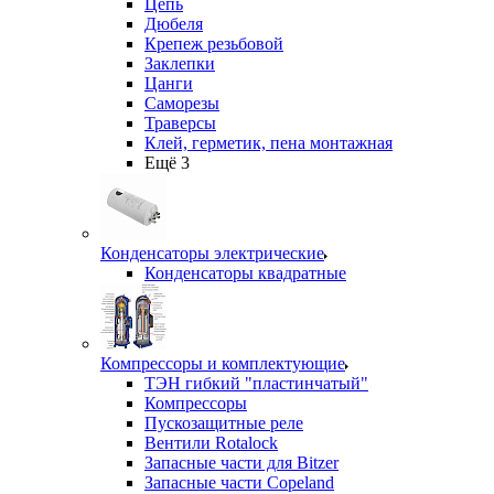
Цепь
Дюбеля
Крепеж резьбовой
Заклепки
Цанги
Саморезы
Траверсы
Клей, герметик, пена монтажная
Ещё 3
Конденсаторы электрические
Конденсаторы квадратные
Компрессоры и комплектующие
ТЭН гибкий "пластинчатый"
Компрессоры
Пускозащитные реле
Вентили Rotalock
Запасные части для Bitzer
Запасные части Copeland