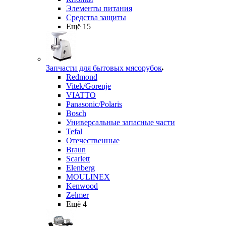
Элементы питания
Средства защиты
Ещё 15
Запчасти для бытовых мясорубок
Redmond
Vitek/Gorenje
VIATTO
Panasonic/Polaris
Bosch
Универсальные запасные части
Tefal
Отечественные
Braun
Scarlett
Elenberg
MOULINEX
Kenwood
Zelmer
Ещё 4