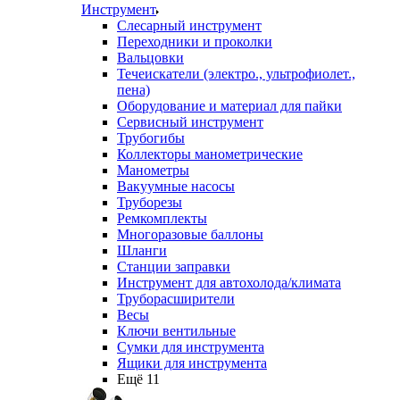
Инструмент
Слесарный инструмент
Переходники и проколки
Вальцовки
Течеискатели (электро., ультрофиолет.,
пена)
Оборудование и материал для пайки
Сервисный инструмент
Трубогибы
Коллекторы манометрические
Манометры
Вакуумные насосы
Труборезы
Ремкомплекты
Многоразовые баллоны
Шланги
Станции заправки
Инструмент для автохолода/климата
Труборасширители
Весы
Ключи вентильные
Сумки для инструмента
Ящики для инструмента
Ещё 11