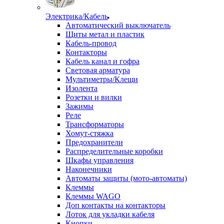
Электрика/Кабель
Автоматический выключатель
Щиты метал и пластик
Кабель-провод
Контакторы
Кабель канал и гофра
Световая арматура
Мультиметры/Клещи
Изолента
Розетки и вилки
Зажимы
Реле
Трансформаторы
Хомут-стяжка
Предохранители
Распределительные коробки
Шкафы управления
Наконечники
Автоматы защиты (мото-автоматы)
Клеммы
Клеммы WAGO
Доп контакты на контакторы
Лоток для укладки кабеля
Кнопки