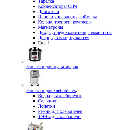
Тарелка
Конденсаторы СВЧ
Двигатели
Панели управления, таймеры
Кольца, треноги, коуплеры
Магнетроны
Диоды, предохранители, термостаты
Дверцы, замки, ручки свч
Ещё 1
Запчасти для мультиварок
Запчасти для хлебопечек
Ведра для хлебопечек
Сальники
Лопатки
Ремни для хлебопечек
ТЭНы для хлебопечи