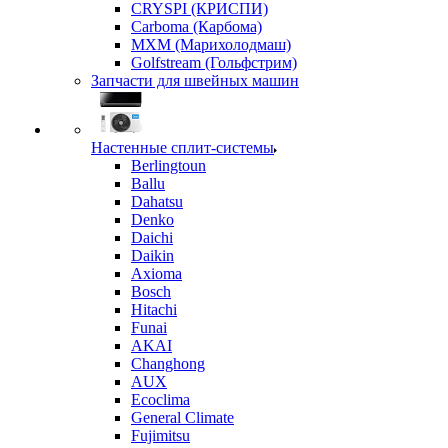
CRYSPI (КРИСПИ)
Carboma (Карбома)
MXM (Марихолодмаш)
Golfstream (Гольфстрим)
Запчасти для швейных машин
Настенные сплит-системы
Berlingtoun
Ballu
Dahatsu
Denko
Daichi
Daikin
Axioma
Bosch
Hitachi
Funai
AKAI
Changhong
AUX
Ecoclima
General Climate
Fujimitsu