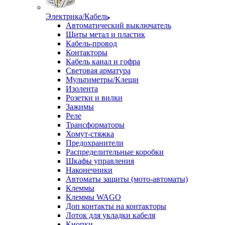
Электрика/Кабель
Автоматический выключатель
Щиты метал и пластик
Кабель-провод
Контакторы
Кабель канал и гофра
Световая арматура
Мультиметры/Клещи
Изолента
Розетки и вилки
Зажимы
Реле
Трансформаторы
Хомут-стяжка
Предохранители
Распределительные коробки
Шкафы управления
Наконечники
Автоматы защиты (мото-автоматы)
Клеммы
Клеммы WAGO
Доп контакты на контакторы
Лоток для укладки кабеля
Кнопки