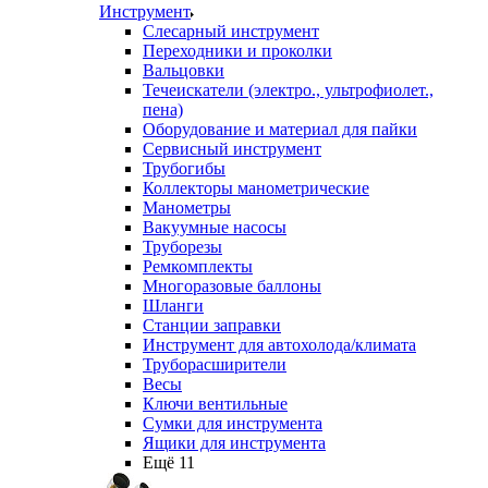
Инструмент
Слесарный инструмент
Переходники и проколки
Вальцовки
Течеискатели (электро., ультрофиолет.,
пена)
Оборудование и материал для пайки
Сервисный инструмент
Трубогибы
Коллекторы манометрические
Манометры
Вакуумные насосы
Труборезы
Ремкомплекты
Многоразовые баллоны
Шланги
Станции заправки
Инструмент для автохолода/климата
Труборасширители
Весы
Ключи вентильные
Сумки для инструмента
Ящики для инструмента
Ещё 11