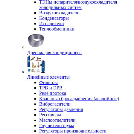
ТЭНы испарителя/воздухоохладителя
холодильных систем
Воздухоохладители
Конденсаторы
Испарители
Теплообменники
Дренаж для кондиционера
Линейные элементы
Фильтры
ТРВ и ЭРВ
Реле протока
Клапаны сброса давления (аварийные)
Виброгасители
Регуляторы давления
Рессиверы
Маслоотделители
Глушители шума
Регуляторы производительности