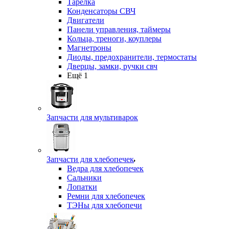
Тарелка
Конденсаторы СВЧ
Двигатели
Панели управления, таймеры
Кольца, треноги, коуплеры
Магнетроны
Диоды, предохранители, термостаты
Дверцы, замки, ручки свч
Ещё 1
Запчасти для мультиварок
Запчасти для хлебопечек
Ведра для хлебопечек
Сальники
Лопатки
Ремни для хлебопечек
ТЭНы для хлебопечи