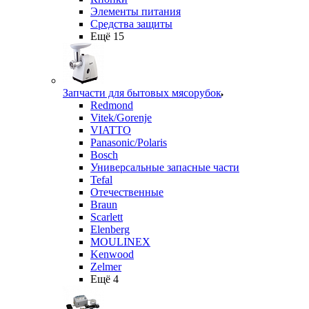
Элементы питания
Средства защиты
Ещё 15
Запчасти для бытовых мясорубок
Redmond
Vitek/Gorenje
VIATTO
Panasonic/Polaris
Bosch
Универсальные запасные части
Tefal
Отечественные
Braun
Scarlett
Elenberg
MOULINEX
Kenwood
Zelmer
Ещё 4