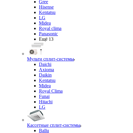
Gree
Hisense
Kentatsu
LG
Midea
Royal clima
Panasonic
Ещё 13
Мульти сплит-системы
Daichi
Axioma
Daikin
Kentatsu
Midea
Royal Clima
Funai
Hitachi
LG
Кассетные сплит-системы
Ballu