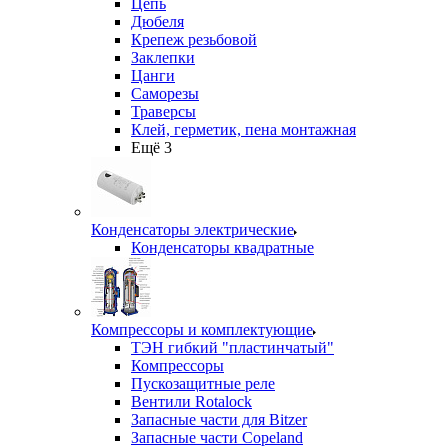
Цепь
Дюбеля
Крепеж резьбовой
Заклепки
Цанги
Саморезы
Траверсы
Клей, герметик, пена монтажная
Ещё 3
Конденсаторы электрические
Конденсаторы квадратные
Компрессоры и комплектующие
ТЭН гибкий "пластинчатый"
Компрессоры
Пускозащитные реле
Вентили Rotalock
Запасные части для Bitzer
Запасные части Copeland