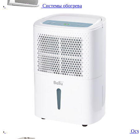
Системы обогрева
Осу