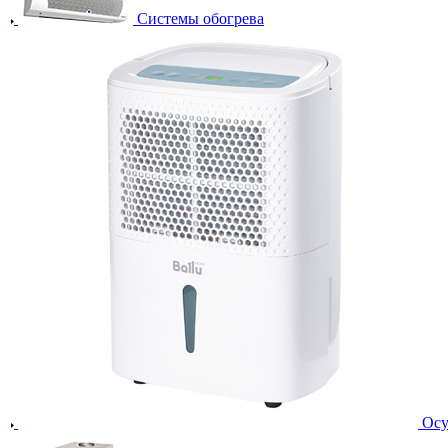
Системы обогрева
Осу