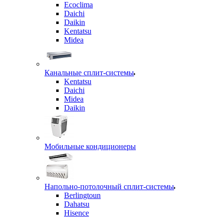
Ecoclima
Daichi
Daikin
Kentatsu
Midea
Канальные сплит-системы
Kentatsu
Daichi
Midea
Daikin
Мобильные кондиционеры
Напольно-потолочный сплит-системы
Berlingtoun
Dahatsu
Hisence