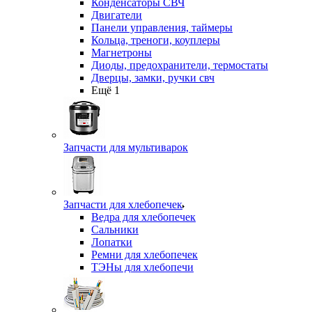
Конденсаторы СВЧ
Двигатели
Панели управления, таймеры
Кольца, треноги, коуплеры
Магнетроны
Диоды, предохранители, термостаты
Дверцы, замки, ручки свч
Ещё 1
Запчасти для мультиварок
Запчасти для хлебопечек
Ведра для хлебопечек
Сальники
Лопатки
Ремни для хлебопечек
ТЭНы для хлебопечи