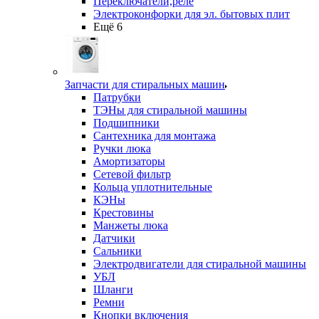
Переключатели,реле
Электроконфорки для эл. бытовых плит
Ещё 6
Запчасти для стиральных машин
Патрубки
ТЭНы для стиральной машины
Подшипники
Сантехника для монтажа
Ручки люка
Амортизаторы
Сетевой фильтр
Кольца уплотнительные
КЭНы
Крестовины
Манжеты люка
Датчики
Сальники
Электродвигатели для стиральной машины
УБЛ
Шланги
Ремни
Кнопки включения