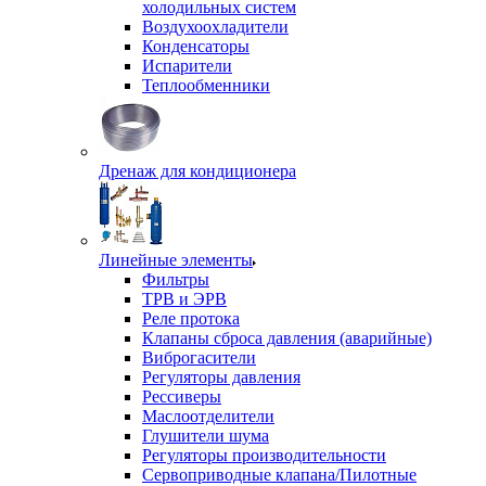
холодильных систем
Воздухоохладители
Конденсаторы
Испарители
Теплообменники
Дренаж для кондиционера
Линейные элементы
Фильтры
ТРВ и ЭРВ
Реле протока
Клапаны сброса давления (аварийные)
Виброгасители
Регуляторы давления
Рессиверы
Маслоотделители
Глушители шума
Регуляторы производительности
Сервоприводные клапана/Пилотные