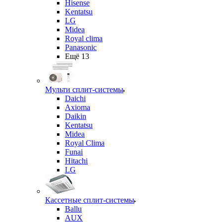
Hisense
Kentatsu
LG
Midea
Royal clima
Panasonic
Ещё 13
Мульти сплит-системы
Daichi
Axioma
Daikin
Kentatsu
Midea
Royal Clima
Funai
Hitachi
LG
Кассетные сплит-системы
Ballu
AUX