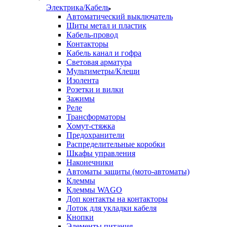
Электрика/Кабель
Автоматический выключатель
Щиты метал и пластик
Кабель-провод
Контакторы
Кабель канал и гофра
Световая арматура
Мультиметры/Клещи
Изолента
Розетки и вилки
Зажимы
Реле
Трансформаторы
Хомут-стяжка
Предохранители
Распределительные коробки
Шкафы управления
Наконечники
Автоматы защиты (мото-автоматы)
Клеммы
Клеммы WAGO
Доп контакты на контакторы
Лоток для укладки кабеля
Кнопки
Элементы питания