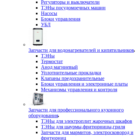
Регуляторы и выключатели
ТЭНы посудомоечных машин
Насосы
Блоки управления
УБЛ
Запчасти для водонагревателей и кипятильников
ТЭНы
Термостат
Анод магниевый
Уплотнительные прокладки
Клапаны предохранительные
Блоки управления и электронные платы
Механизмы управления и контроля
Запчасти для профессионального кухонного
оборудования
ТЭНы для электроплит жарочных шкафов
ТЭНы для шаурмы,фритюрницы,гриля
Запчасти для мармитов, электросковород и
фритюрниц