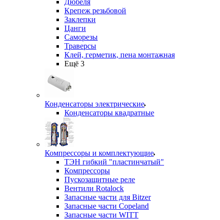
Дюбеля
Крепеж резьбовой
Заклепки
Цанги
Саморезы
Траверсы
Клей, герметик, пена монтажная
Ещё 3
Конденсаторы электрические
Конденсаторы квадратные
Компрессоры и комплектующие
ТЭН гибкий "пластинчатый"
Компрессоры
Пускозащитные реле
Вентили Rotalock
Запасные части для Bitzer
Запасные части Copeland
Запасные части WITT