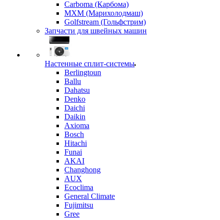
Carboma (Карбома)
MXM (Марихолодмаш)
Golfstream (Гольфстрим)
Запчасти для швейных машин
Настенные сплит-системы
Berlingtoun
Ballu
Dahatsu
Denko
Daichi
Daikin
Axioma
Bosch
Hitachi
Funai
AKAI
Changhong
AUX
Ecoclima
General Climate
Fujimitsu
Gree