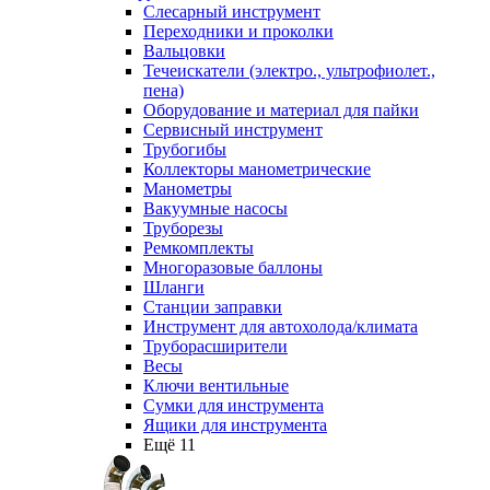
Слесарный инструмент
Переходники и проколки
Вальцовки
Течеискатели (электро., ультрофиолет.,
пена)
Оборудование и материал для пайки
Сервисный инструмент
Трубогибы
Коллекторы манометрические
Манометры
Вакуумные насосы
Труборезы
Ремкомплекты
Многоразовые баллоны
Шланги
Станции заправки
Инструмент для автохолода/климата
Труборасширители
Весы
Ключи вентильные
Сумки для инструмента
Ящики для инструмента
Ещё 11