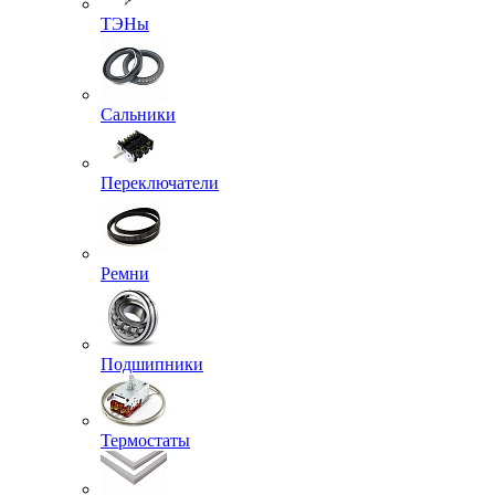
ТЭНы
Сальники
Переключатели
Ремни
Подшипники
Термостаты