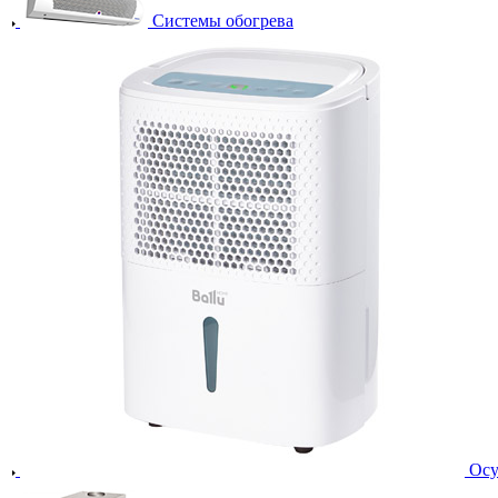
Системы обогрева
Осу