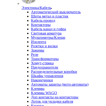
Электрика/Кабель
Автоматический выключатель
Щиты метал и пластик
Кабель-провод
Контакторы
Кабель канал и гофра
Световая арматура
Мультиметры/Клещи
Изолента
Розетки и вилки
Зажимы
Реле
Трансформаторы
Хомут-стяжка
Предохранители
Распределительные коробки
Шкафы управления
Наконечники
Автоматы защиты (мото-автоматы)
Клеммы
Клеммы WAGO
Доп контакты на контакторы
Лоток для укладки кабеля
Кнопки