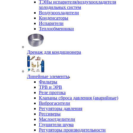
ТЭНы испарителя/воздухоохладителя
холодильных систем
Воздухоохладители
Конденсаторы
Испарители
Теплообменники
Дренаж для кондиционера
Линейные элементы
Фильтры
ТРВ и ЭРВ
Реле протока
Клапаны сброса давления (аварийные)
Виброгасители
Регуляторы давления
Рессиверы
Маслоотделители
Глушители шума
Регуляторы производительности