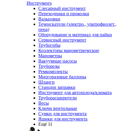
Инструмент
Слесарный инструмент
Переходники и проколки
Вальцовки
Течеискатели (электро., ультрофиолет.,
пена)
Оборудование и материал для пайки
Сервисный инструмент
Трубогибы
Коллекторы манометрические
Манометры
Вакуумные насосы
Труборезы
Ремкомплекты
Многоразовые баллоны
Шланги
Станции заправки
Инструмент для автохолода/климата
Труборасширители
Весы
Ключи вентильные
Сумки для инструмента
Ящики для инструмента
Ещё 11