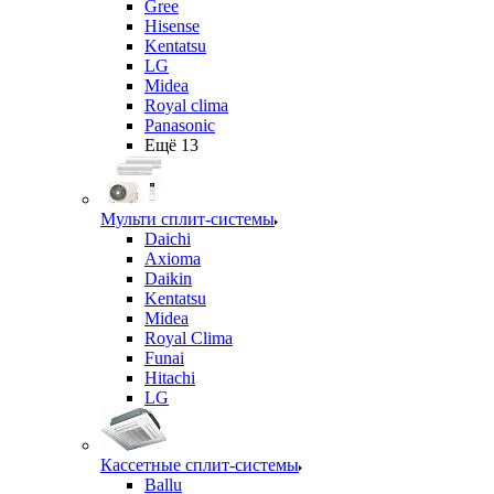
Gree
Hisense
Kentatsu
LG
Midea
Royal clima
Panasonic
Ещё 13
Мульти сплит-системы
Daichi
Axioma
Daikin
Kentatsu
Midea
Royal Clima
Funai
Hitachi
LG
Кассетные сплит-системы
Ballu