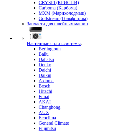
CRYSPI (КРИСПИ)
Carboma (Карбома)
MXM (Марихолодмаш)
Golfstream (Гольфстрим)
Запчасти для швейных машин
Настенные сплит-системы
Berlingtoun
Ballu
Dahatsu
Denko
Daichi
Daikin
Axioma
Bosch
Hitachi
Funai
AKAI
Changhong
AUX
Ecoclima
General Climate
Fujimitsu