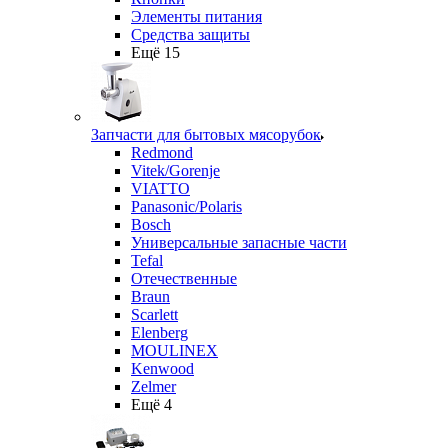
Элементы питания
Средства защиты
Ещё 15
Запчасти для бытовых мясорубок
Redmond
Vitek/Gorenje
VIATTO
Panasonic/Polaris
Bosch
Универсальные запасные части
Tefal
Отечественные
Braun
Scarlett
Elenberg
MOULINEX
Kenwood
Zelmer
Ещё 4