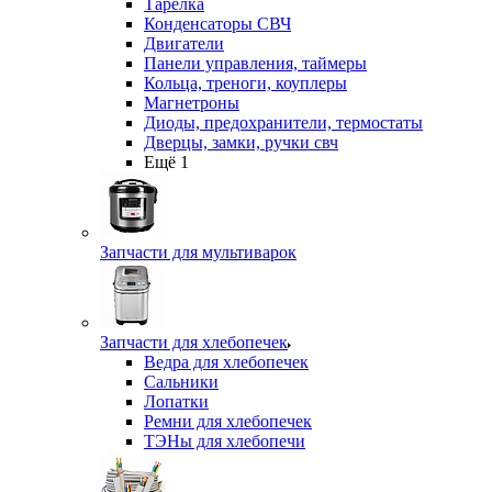
Тарелка
Конденсаторы СВЧ
Двигатели
Панели управления, таймеры
Кольца, треноги, коуплеры
Магнетроны
Диоды, предохранители, термостаты
Дверцы, замки, ручки свч
Ещё 1
Запчасти для мультиварок
Запчасти для хлебопечек
Ведра для хлебопечек
Сальники
Лопатки
Ремни для хлебопечек
ТЭНы для хлебопечи