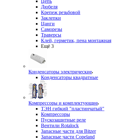
Цепь
Дюбеля
Крепеж резьбовой
Заклепки
Цанги
Саморезы
Траверсы
Клей, герметик, пена монтажная
Ещё 3
Конденсаторы электрические
Конденсаторы квадратные
Компрессоры и комплектующие
ТЭН гибкий "пластинчатый"
Компрессоры
Пускозащитные реле
Вентили Rotalock
Запасные части для Bitzer
Запасные части Copeland