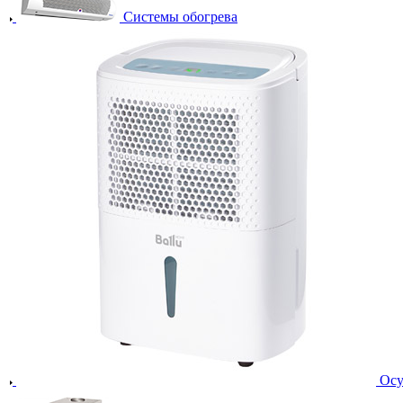
Системы обогрева
Осу