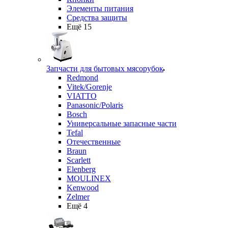
Элементы питания
Средства защиты
Ещё 15
Запчасти для бытовых мясорубок
Redmond
Vitek/Gorenje
VIATTO
Panasonic/Polaris
Bosch
Универсальные запасные части
Tefal
Отечественные
Braun
Scarlett
Elenberg
MOULINEX
Kenwood
Zelmer
Ещё 4