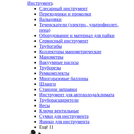
Инструмент
Слесарный инструмент
Переходники и проколки
Вальцовки
Течеискатели (электро., ультрофиолет.,
пена)
Оборудование и материал для пайки
Сервисный инструмент
Трубогибы
Коллекторы манометрические
Манометры
Вакуумные насосы
Труборезы
Ремкомплекты
Многоразовые баллоны
Шланги
Станции заправки
Инструмент для автохолода/климата
Труборасширители
Весы
Ключи вентильные
Сумки для инструмента
Ящики для инструмента
Ещё 11