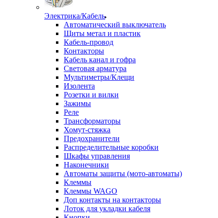
Электрика/Кабель
Автоматический выключатель
Щиты метал и пластик
Кабель-провод
Контакторы
Кабель канал и гофра
Световая арматура
Мультиметры/Клещи
Изолента
Розетки и вилки
Зажимы
Реле
Трансформаторы
Хомут-стяжка
Предохранители
Распределительные коробки
Шкафы управления
Наконечники
Автоматы защиты (мото-автоматы)
Клеммы
Клеммы WAGO
Доп контакты на контакторы
Лоток для укладки кабеля
Кнопки