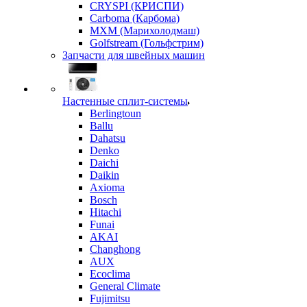
CRYSPI (КРИСПИ)
Carboma (Карбома)
MXM (Марихолодмаш)
Golfstream (Гольфстрим)
Запчасти для швейных машин
Настенные сплит-системы
Berlingtoun
Ballu
Dahatsu
Denko
Daichi
Daikin
Axioma
Bosch
Hitachi
Funai
AKAI
Changhong
AUX
Ecoclima
General Climate
Fujimitsu