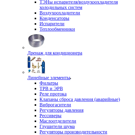
ТЭНы испарителя/воздухоохладителя
холодильных систем
Воздухоохладители
Конденсаторы
Испарители
Теплообменники
Дренаж для кондиционера
Линейные элементы
Фильтры
ТРВ и ЭРВ
Реле протока
Клапаны сброса давления (аварийные)
Виброгасители
Регуляторы давления
Рессиверы
Маслоотделители
Глушители шума
Регуляторы производительности