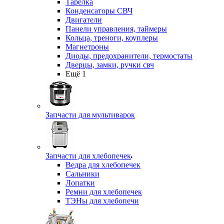
Тарелка
Конденсаторы СВЧ
Двигатели
Панели управления, таймеры
Кольца, треноги, коуплеры
Магнетроны
Диоды, предохранители, термостаты
Дверцы, замки, ручки свч
Ещё 1
Запчасти для мультиварок
Запчасти для хлебопечек
Ведра для хлебопечек
Сальники
Лопатки
Ремни для хлебопечек
ТЭНы для хлебопечи