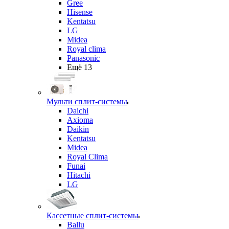
Gree
Hisense
Kentatsu
LG
Midea
Royal clima
Panasonic
Ещё 13
Мульти сплит-системы
Daichi
Axioma
Daikin
Kentatsu
Midea
Royal Clima
Funai
Hitachi
LG
Кассетные сплит-системы
Ballu