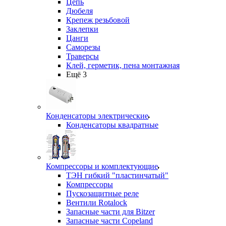
Цепь
Дюбеля
Крепеж резьбовой
Заклепки
Цанги
Саморезы
Траверсы
Клей, герметик, пена монтажная
Ещё 3
Конденсаторы электрические
Конденсаторы квадратные
Компрессоры и комплектующие
ТЭН гибкий "пластинчатый"
Компрессоры
Пускозащитные реле
Вентили Rotalock
Запасные части для Bitzer
Запасные части Copeland