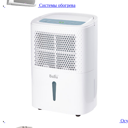
Системы обогрева
Осу