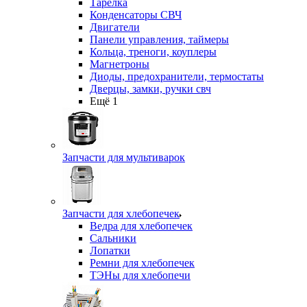
Тарелка
Конденсаторы СВЧ
Двигатели
Панели управления, таймеры
Кольца, треноги, коуплеры
Магнетроны
Диоды, предохранители, термостаты
Дверцы, замки, ручки свч
Ещё 1
Запчасти для мультиварок
Запчасти для хлебопечек
Ведра для хлебопечек
Сальники
Лопатки
Ремни для хлебопечек
ТЭНы для хлебопечи