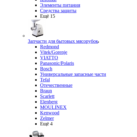
Элементы питания
Средства защиты
Ещё 15
Запчасти для бытовых мясорубок
Redmond
Vitek/Gorenje
VIATTO
Panasonic/Polaris
Bosch
Универсальные запасные части
Tefal
Отечественные
Braun
Scarlett
Elenberg
MOULINEX
Kenwood
Zelmer
Ещё 4