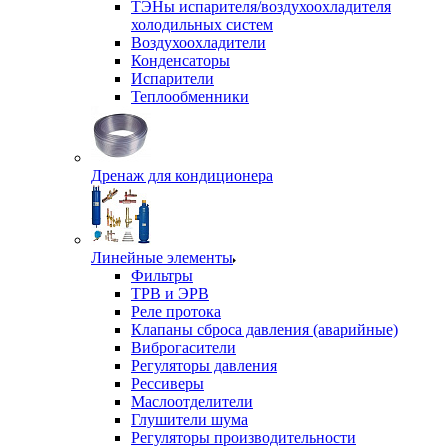
ТЭНы испарителя/воздухоохладителя
холодильных систем
Воздухоохладители
Конденсаторы
Испарители
Теплообменники
Дренаж для кондиционера
Линейные элементы
Фильтры
ТРВ и ЭРВ
Реле протока
Клапаны сброса давления (аварийные)
Виброгасители
Регуляторы давления
Рессиверы
Маслоотделители
Глушители шума
Регуляторы производительности