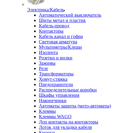
Электрика/Кабель
Автоматический выключатель
Щиты метал и пластик
Кабель-провод
Контакторы
Кабель канал и гофра
Световая арматура
Мультиметры/Клещи
Изолента
Розетки и вилки
Зажимы
Реле
Трансформаторы
Хомут-стяжка
Предохранители
Распределительные коробки
Шкафы управления
Наконечники
Автоматы защиты (мото-автоматы)
Клеммы
Клеммы WAGO
Доп контакты на контакторы
Лоток для укладки кабеля
Кнопки