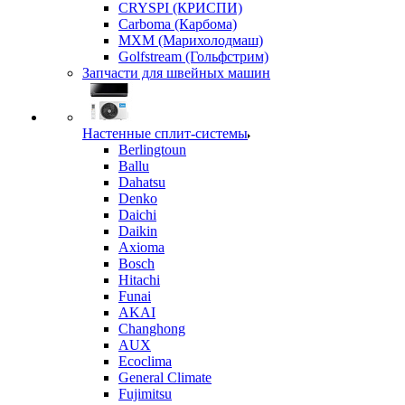
CRYSPI (КРИСПИ)
Carboma (Карбома)
MXM (Марихолодмаш)
Golfstream (Гольфстрим)
Запчасти для швейных машин
Настенные сплит-системы
Berlingtoun
Ballu
Dahatsu
Denko
Daichi
Daikin
Axioma
Bosch
Hitachi
Funai
AKAI
Changhong
AUX
Ecoclima
General Climate
Fujimitsu