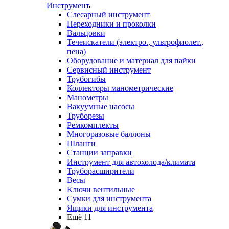
Инструмент
Слесарный инструмент
Переходники и проколки
Вальцовки
Течеискатели (электро., ультрофиолет.,
пена)
Оборудование и материал для пайки
Сервисный инструмент
Трубогибы
Коллекторы манометрические
Манометры
Вакуумные насосы
Труборезы
Ремкомплекты
Многоразовые баллоны
Шланги
Станции заправки
Инструмент для автохолода/климата
Труборасширители
Весы
Ключи вентильные
Сумки для инструмента
Ящики для инструмента
Ещё 11