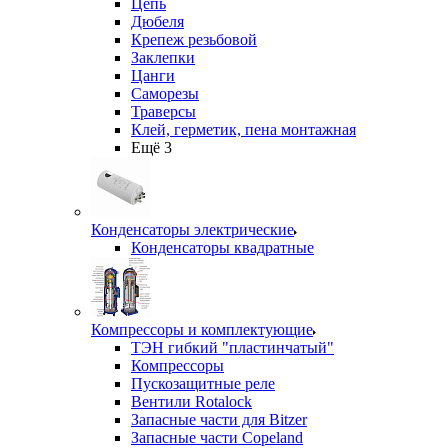
Цепь
Дюбеля
Крепеж резьбовой
Заклепки
Цанги
Саморезы
Траверсы
Клей, герметик, пена монтажная
Ещё 3
Конденсаторы электрические
Конденсаторы квадратные
Компрессоры и комплектующие
ТЭН гибкий "пластинчатый"
Компрессоры
Пускозащитные реле
Вентили Rotalock
Запасные части для Bitzer
Запасные части Copeland