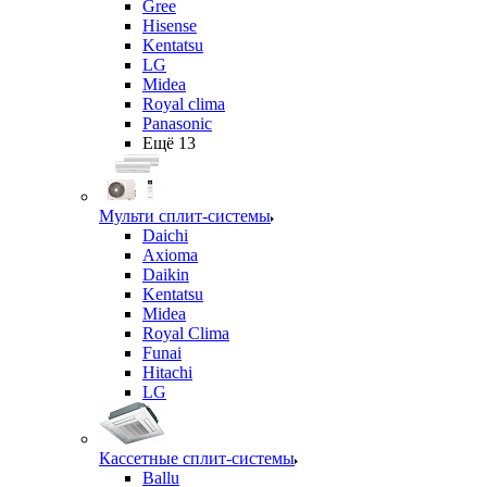
Gree
Hisense
Kentatsu
LG
Midea
Royal clima
Panasonic
Ещё 13
Мульти сплит-системы
Daichi
Axioma
Daikin
Kentatsu
Midea
Royal Clima
Funai
Hitachi
LG
Кассетные сплит-системы
Ballu