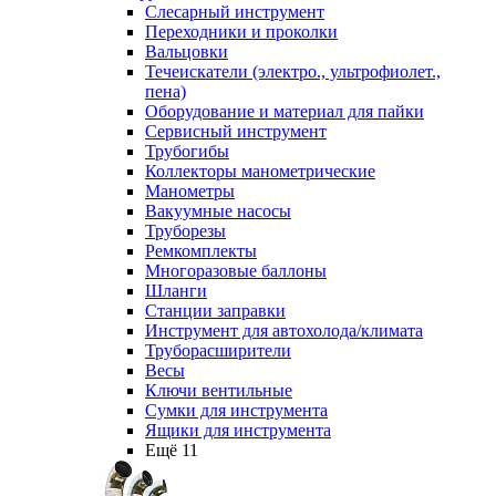
Слесарный инструмент
Переходники и проколки
Вальцовки
Течеискатели (электро., ультрофиолет.,
пена)
Оборудование и материал для пайки
Сервисный инструмент
Трубогибы
Коллекторы манометрические
Манометры
Вакуумные насосы
Труборезы
Ремкомплекты
Многоразовые баллоны
Шланги
Станции заправки
Инструмент для автохолода/климата
Труборасширители
Весы
Ключи вентильные
Сумки для инструмента
Ящики для инструмента
Ещё 11