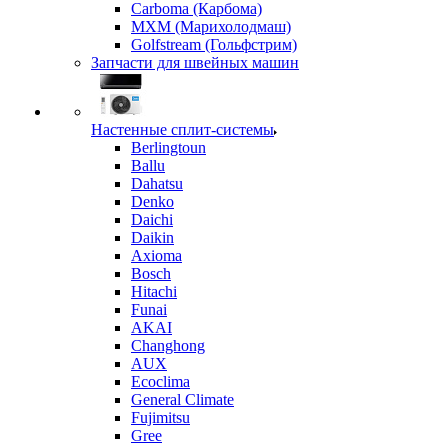
Carboma (Карбома)
MXM (Марихолодмаш)
Golfstream (Гольфстрим)
Запчасти для швейных машин
Настенные сплит-системы
Berlingtoun
Ballu
Dahatsu
Denko
Daichi
Daikin
Axioma
Bosch
Hitachi
Funai
AKAI
Changhong
AUX
Ecoclima
General Climate
Fujimitsu
Gree