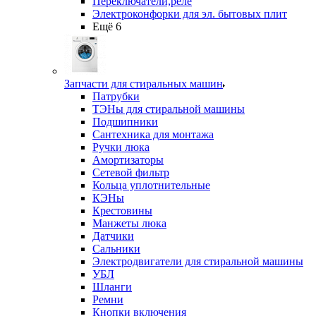
Переключатели,реле
Электроконфорки для эл. бытовых плит
Ещё 6
Запчасти для стиральных машин
Патрубки
ТЭНы для стиральной машины
Подшипники
Сантехника для монтажа
Ручки люка
Амортизаторы
Сетевой фильтр
Кольца уплотнительные
КЭНы
Крестовины
Манжеты люка
Датчики
Сальники
Электродвигатели для стиральной машины
УБЛ
Шланги
Ремни
Кнопки включения