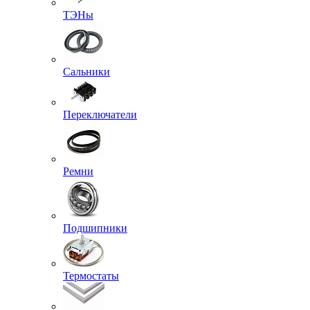
ТЭНы
Сальники
Переключатели
Ремни
Подшипники
Термостаты