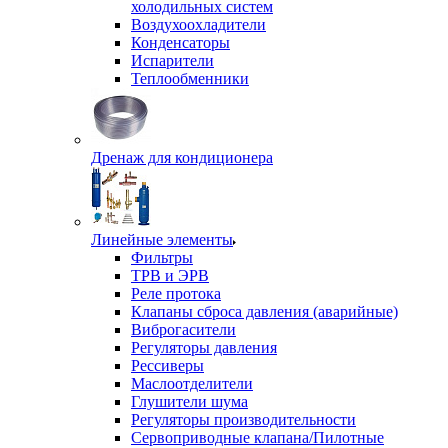
холодильных систем
Воздухоохладители
Конденсаторы
Испарители
Теплообменники
Дренаж для кондиционера
Линейные элементы
Фильтры
ТРВ и ЭРВ
Реле протока
Клапаны сброса давления (аварийные)
Виброгасители
Регуляторы давления
Рессиверы
Маслоотделители
Глушители шума
Регуляторы производительности
Сервоприводные клапана/Пилотные