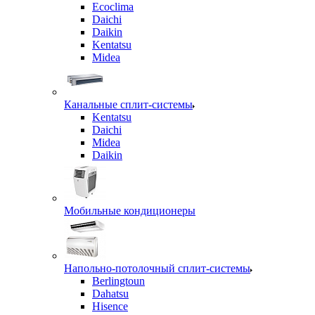
Ecoclima
Daichi
Daikin
Kentatsu
Midea
Канальные сплит-системы
Kentatsu
Daichi
Midea
Daikin
Мобильные кондиционеры
Напольно-потолочный сплит-системы
Berlingtoun
Dahatsu
Hisence