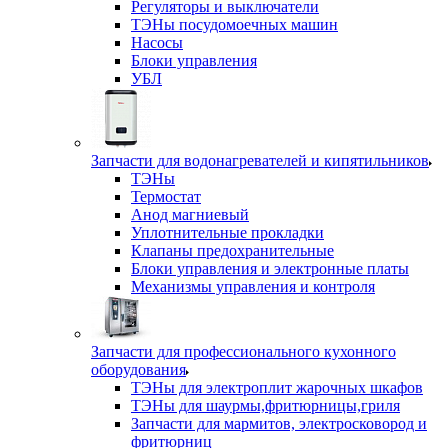
Регуляторы и выключатели
ТЭНы посудомоечных машин
Насосы
Блоки управления
УБЛ
Запчасти для водонагревателей и кипятильников
ТЭНы
Термостат
Анод магниевый
Уплотнительные прокладки
Клапаны предохранительные
Блоки управления и электронные платы
Механизмы управления и контроля
Запчасти для профессионального кухонного
оборудования
ТЭНы для электроплит жарочных шкафов
ТЭНы для шаурмы,фритюрницы,гриля
Запчасти для мармитов, электросковород и
фритюрниц