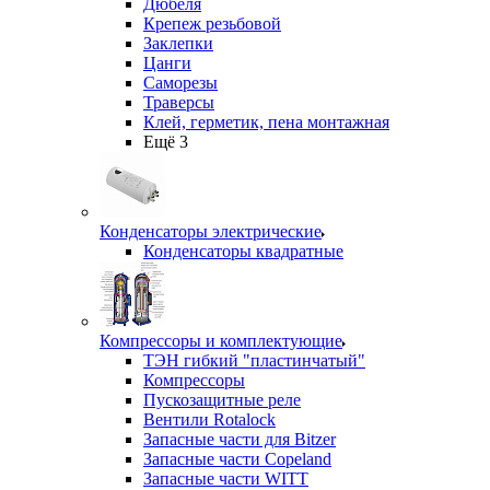
Дюбеля
Крепеж резьбовой
Заклепки
Цанги
Саморезы
Траверсы
Клей, герметик, пена монтажная
Ещё 3
Конденсаторы электрические
Конденсаторы квадратные
Компрессоры и комплектующие
ТЭН гибкий "пластинчатый"
Компрессоры
Пускозащитные реле
Вентили Rotalock
Запасные части для Bitzer
Запасные части Copeland
Запасные части WITT