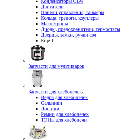
Конденсаторы СВЧ
Двигатели
Панели управления, таймеры
Кольца, треноги, коуплеры
Магнетроны
Диоды, предохранители, термостаты
Дверцы, замки, ручки свч
Ещё 1
Запчасти для мультиварок
Запчасти для хлебопечек
Ведра для хлебопечек
Сальники
Лопатки
Ремни для хлебопечек
ТЭНы для хлебопечи