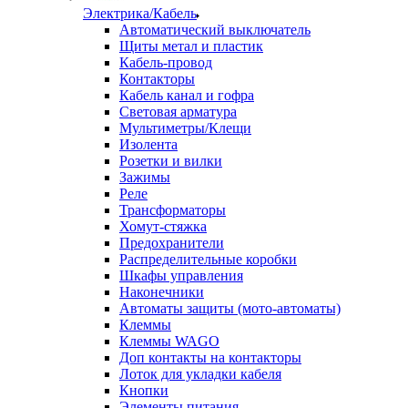
Электрика/Кабель
Автоматический выключатель
Щиты метал и пластик
Кабель-провод
Контакторы
Кабель канал и гофра
Световая арматура
Мультиметры/Клещи
Изолента
Розетки и вилки
Зажимы
Реле
Трансформаторы
Хомут-стяжка
Предохранители
Распределительные коробки
Шкафы управления
Наконечники
Автоматы защиты (мото-автоматы)
Клеммы
Клеммы WAGO
Доп контакты на контакторы
Лоток для укладки кабеля
Кнопки
Элементы питания