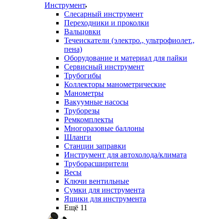
Инструмент
Слесарный инструмент
Переходники и проколки
Вальцовки
Течеискатели (электро., ультрофиолет.,
пена)
Оборудование и материал для пайки
Сервисный инструмент
Трубогибы
Коллекторы манометрические
Манометры
Вакуумные насосы
Труборезы
Ремкомплекты
Многоразовые баллоны
Шланги
Станции заправки
Инструмент для автохолода/климата
Труборасширители
Весы
Ключи вентильные
Сумки для инструмента
Ящики для инструмента
Ещё 11