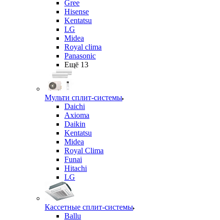
Gree
Hisense
Kentatsu
LG
Midea
Royal clima
Panasonic
Ещё 13
Мульти сплит-системы
Daichi
Axioma
Daikin
Kentatsu
Midea
Royal Clima
Funai
Hitachi
LG
Кассетные сплит-системы
Ballu