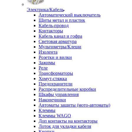
Электрика/Кабель
Автоматический выключатель
Щиты метал и пластик
Кабель-провод
Контакторы
Кабель канал и гофра
Световая арматура
Мультиметры/Клещи
Изолента
Розетки и вилки
Зажимы
Реле
Трансформаторы
Хомут-стяжка
Предохранители
Распределительные коробки
Шкафы управления
Наконечники
Автоматы защиты (мото-автоматы)
Клеммы
Клеммы WAGO
Доп контакты на контакторы
Лоток для укладки кабеля
Кнопки