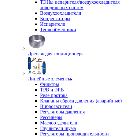
ТЭНы испарителя/воздухоохладителя
холодильных систем
Воздухоохладители
Конденсаторы
Испарители
Теплообменники
Дренаж для кондиционера
Линейные элементы
Фильтры
ТРВ и ЭРВ
Реле протока
Клапаны сброса давления (аварийные)
Виброгасители
Регуляторы давления
Рессиверы
Маслоотделители
Глушители шума
Регуляторы производительности