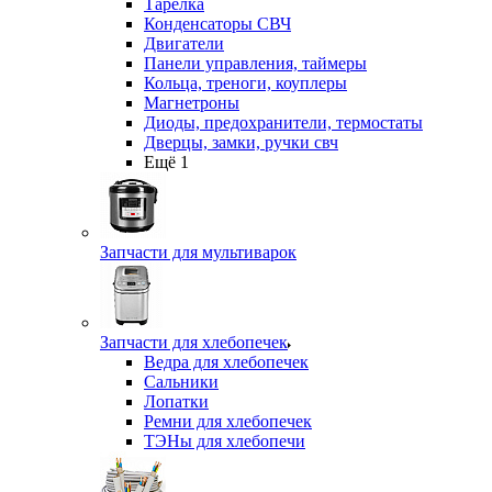
Тарелка
Конденсаторы СВЧ
Двигатели
Панели управления, таймеры
Кольца, треноги, коуплеры
Магнетроны
Диоды, предохранители, термостаты
Дверцы, замки, ручки свч
Ещё 1
Запчасти для мультиварок
Запчасти для хлебопечек
Ведра для хлебопечек
Сальники
Лопатки
Ремни для хлебопечек
ТЭНы для хлебопечи