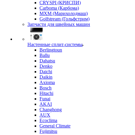
CRYSPI (КРИСПИ)
Carboma (Карбома)
MXM (Марихолодмаш)
Golfstream (Гольфстрим)
Запчасти для швейных машин
Настенные сплит-системы
Berlingtoun
Ballu
Dahatsu
Denko
Daichi
Daikin
Axioma
Bosch
Hitachi
Funai
AKAI
Changhong
AUX
Ecoclima
General Climate
Fujimitsu