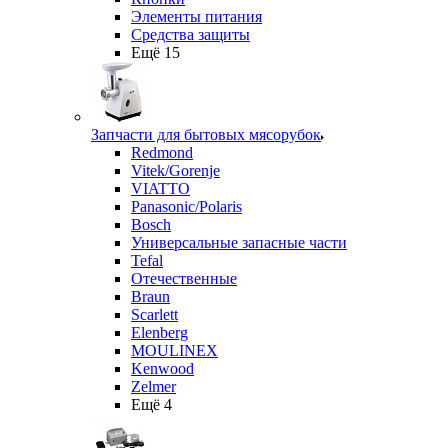
Элементы питания
Средства защиты
Ещё 15
Запчасти для бытовых мясорубок
Redmond
Vitek/Gorenje
VIATTO
Panasonic/Polaris
Bosch
Универсальные запасные части
Tefal
Отечественные
Braun
Scarlett
Elenberg
MOULINEX
Kenwood
Zelmer
Ещё 4