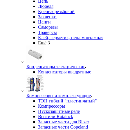
Цепь
Дюбеля
Крепеж резьбовой
Заклепки
Цанги
Саморезы
Траверсы
Клей, герметик, пена монтажная
Ещё 3
Конденсаторы электрические
Конденсаторы квадратные
Компрессоры и комплектующие
ТЭН гибкий "пластинчатый"
Компрессоры
Пускозащитные реле
Вентили Rotalock
Запасные части для Bitzer
Запасные части Copeland