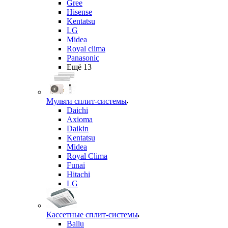
Gree
Hisense
Kentatsu
LG
Midea
Royal clima
Panasonic
Ещё 13
Мульти сплит-системы
Daichi
Axioma
Daikin
Kentatsu
Midea
Royal Clima
Funai
Hitachi
LG
Кассетные сплит-системы
Ballu