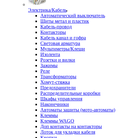
Электрика/Кабель
Автоматический выключатель
Щиты метал и пластик
Кабель-провод
Контакторы
Кабель канал и гофра
Световая арматура
Мультиметры/Клещи
Изолента
Розетки и вилки
Зажимы
Реле
Трансформаторы
Хомут-стяжка
Предохранители
Распределительные коробки
Шкафы управления
Наконечники
Автоматы защиты (мото-автоматы)
Клеммы
Клеммы WAGO
Доп контакты на контакторы
Лоток для укладки кабеля
Кнопки