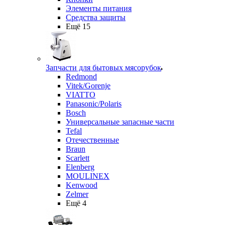
Элементы питания
Средства защиты
Ещё 15
Запчасти для бытовых мясорубок
Redmond
Vitek/Gorenje
VIATTO
Panasonic/Polaris
Bosch
Универсальные запасные части
Tefal
Отечественные
Braun
Scarlett
Elenberg
MOULINEX
Kenwood
Zelmer
Ещё 4