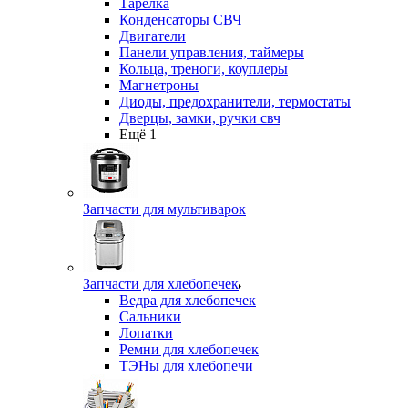
Тарелка
Конденсаторы СВЧ
Двигатели
Панели управления, таймеры
Кольца, треноги, коуплеры
Магнетроны
Диоды, предохранители, термостаты
Дверцы, замки, ручки свч
Ещё 1
Запчасти для мультиварок
Запчасти для хлебопечек
Ведра для хлебопечек
Сальники
Лопатки
Ремни для хлебопечек
ТЭНы для хлебопечи