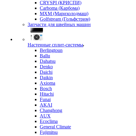
CRYSPI (КРИСПИ)
Carboma (Карбома)
MXM (Марихолодмаш)
Golfstream (Гольфстрим)
Запчасти для швейных машин
Настенные сплит-системы
Berlingtoun
Ballu
Dahatsu
Denko
Daichi
Daikin
Axioma
Bosch
Hitachi
Funai
AKAI
Changhong
AUX
Ecoclima
General Climate
Fujimitsu