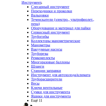
Инструмент
Слесарный инструмент
Переходники и проколки
Вальцовки
Течеискатели (электро., ультрофиолет.,
пена)
Оборудование и материал для пайки
Сервисный инструмент
Трубогибы
Коллекторы манометрические
Манометры
Вакуумные насосы
Труборезы
Ремкомплекты
Многоразовые баллоны
Шланги
Станции заправки
Инструмент для автохолода/климата
Труборасширители
Весы
Ключи вентильные
Сумки для инструмента
Ящики для инструмента
Ещё 11