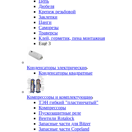
Цепь
Дюбеля
Крепеж резьбовой
Заклепки
Цанги
Саморезы
Траверсы
Клей, герметик, пена монтажная
Ещё 3
Конденсаторы электрические
Конденсаторы квадратные
Компрессоры и комплектующие
ТЭН гибкий "пластинчатый"
Компрессоры
Пускозащитные реле
Вентили Rotalock
Запасные части для Bitzer
Запасные части Copeland