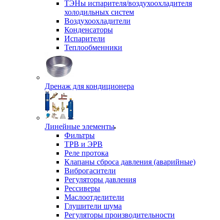
ТЭНы испарителя/воздухоохладителя
холодильных систем
Воздухоохладители
Конденсаторы
Испарители
Теплообменники
Дренаж для кондиционера
Линейные элементы
Фильтры
ТРВ и ЭРВ
Реле протока
Клапаны сброса давления (аварийные)
Виброгасители
Регуляторы давления
Рессиверы
Маслоотделители
Глушители шума
Регуляторы производительности