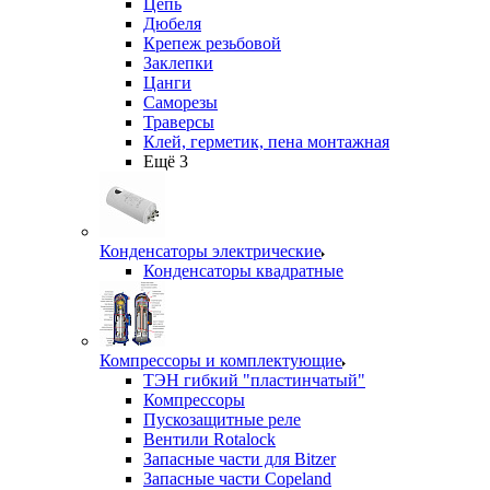
Цепь
Дюбеля
Крепеж резьбовой
Заклепки
Цанги
Саморезы
Траверсы
Клей, герметик, пена монтажная
Ещё 3
Конденсаторы электрические
Конденсаторы квадратные
Компрессоры и комплектующие
ТЭН гибкий "пластинчатый"
Компрессоры
Пускозащитные реле
Вентили Rotalock
Запасные части для Bitzer
Запасные части Copeland