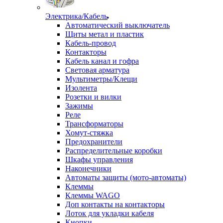
Электрика/Кабель
Автоматический выключатель
Щиты метал и пластик
Кабель-провод
Контакторы
Кабель канал и гофра
Световая арматура
Мультиметры/Клещи
Изолента
Розетки и вилки
Зажимы
Реле
Трансформаторы
Хомут-стяжка
Предохранители
Распределительные коробки
Шкафы управления
Наконечники
Автоматы защиты (мото-автоматы)
Клеммы
Клеммы WAGO
Доп контакты на контакторы
Лоток для укладки кабеля
Кнопки