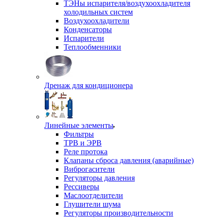
ТЭНы испарителя/воздухоохладителя
холодильных систем
Воздухоохладители
Конденсаторы
Испарители
Теплообменники
Дренаж для кондиционера
Линейные элементы
Фильтры
ТРВ и ЭРВ
Реле протока
Клапаны сброса давления (аварийные)
Виброгасители
Регуляторы давления
Рессиверы
Маслоотделители
Глушители шума
Регуляторы производительности