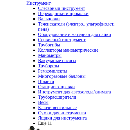
Инструмент
Слесарный инструмент
Переходники и проколки
Вальцовки
Течеискатели (электро., ультрофиолет.,
пена)
Оборудование и материал для пайки
Сервисный инструмент
Трубогибы
Коллекторы манометрические
Манометры
Вакуумные насосы
Труборезы
Ремкомплекты
Многоразовые баллоны
Шланги
Станции заправки
Инструмент для автохолода/климата
Труборасширители
Весы
Ключи вентильные
Сумки для инструмента
Ящики для инструмента
Ещё 11