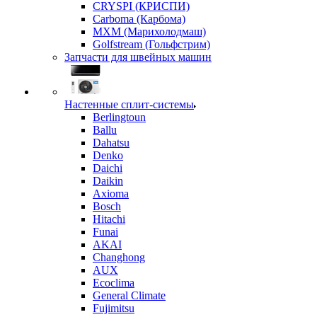
CRYSPI (КРИСПИ)
Carboma (Карбома)
MXM (Марихолодмаш)
Golfstream (Гольфстрим)
Запчасти для швейных машин
Настенные сплит-системы
Berlingtoun
Ballu
Dahatsu
Denko
Daichi
Daikin
Axioma
Bosch
Hitachi
Funai
AKAI
Changhong
AUX
Ecoclima
General Climate
Fujimitsu