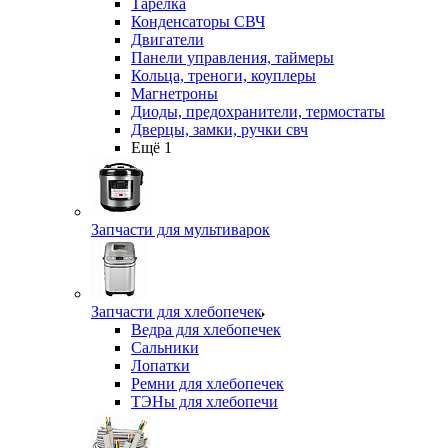
Тарелка
Конденсаторы СВЧ
Двигатели
Панели управления, таймеры
Кольца, треноги, коуплеры
Магнетроны
Диоды, предохранители, термостаты
Дверцы, замки, ручки свч
Ещё 1
Запчасти для мультиварок
Запчасти для хлебопечек
Ведра для хлебопечек
Сальники
Лопатки
Ремни для хлебопечек
ТЭНы для хлебопечи