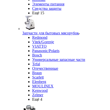
Элементы питания
Средства защиты
Ещё 15
Запчасти для бытовых мясорубок
Redmond
Vitek/Gorenje
VIATTO
Panasonic/Polaris
Bosch
Универсальные запасные части
Tefal
Отечественные
Braun
Scarlett
Elenberg
MOULINEX
Kenwood
Zelmer
Ещё 4