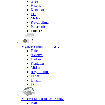
Gree
Hisense
Kentatsu
LG
Midea
Royal clima
Panasonic
Ещё 13
Мульти сплит-системы
Daichi
Axioma
Daikin
Kentatsu
Midea
Royal Clima
Funai
Hitachi
LG
Кассетные сплит-системы
Ballu