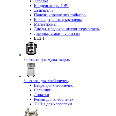
Тарелка
Конденсаторы СВЧ
Двигатели
Панели управления, таймеры
Кольца, треноги, коуплеры
Магнетроны
Диоды, предохранители, термостаты
Дверцы, замки, ручки свч
Ещё 1
Запчасти для мультиварок
Запчасти для хлебопечек
Ведра для хлебопечек
Сальники
Лопатки
Ремни для хлебопечек
ТЭНы для хлебопечи