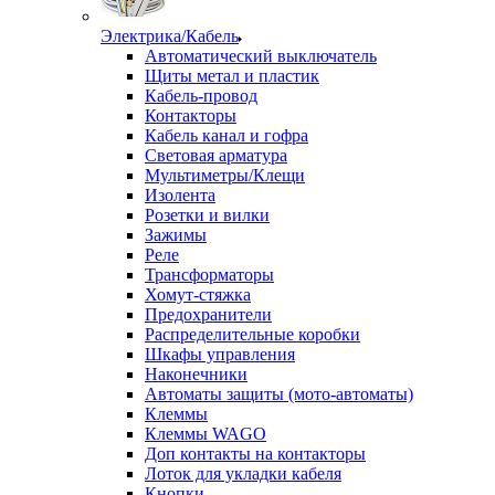
Электрика/Кабель
Автоматический выключатель
Щиты метал и пластик
Кабель-провод
Контакторы
Кабель канал и гофра
Световая арматура
Мультиметры/Клещи
Изолента
Розетки и вилки
Зажимы
Реле
Трансформаторы
Хомут-стяжка
Предохранители
Распределительные коробки
Шкафы управления
Наконечники
Автоматы защиты (мото-автоматы)
Клеммы
Клеммы WAGO
Доп контакты на контакторы
Лоток для укладки кабеля
Кнопки