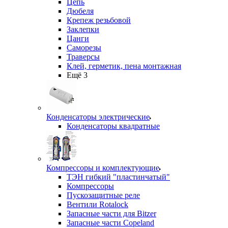
Цепь
Дюбеля
Крепеж резьбовой
Заклепки
Цанги
Саморезы
Траверсы
Клей, герметик, пена монтажная
Ещё 3
Конденсаторы электрические
Конденсаторы квадратные
Компрессоры и комплектующие
ТЭН гибкий "пластинчатый"
Компрессоры
Пускозащитные реле
Вентили Rotalock
Запасные части для Bitzer
Запасные части Copeland