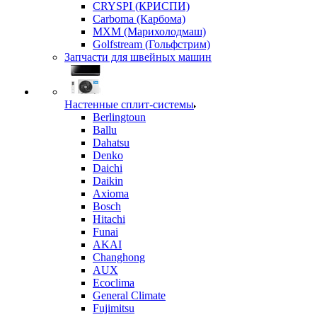
CRYSPI (КРИСПИ)
Carboma (Карбома)
MXM (Марихолодмаш)
Golfstream (Гольфстрим)
Запчасти для швейных машин
Настенные сплит-системы
Berlingtoun
Ballu
Dahatsu
Denko
Daichi
Daikin
Axioma
Bosch
Hitachi
Funai
AKAI
Changhong
AUX
Ecoclima
General Climate
Fujimitsu