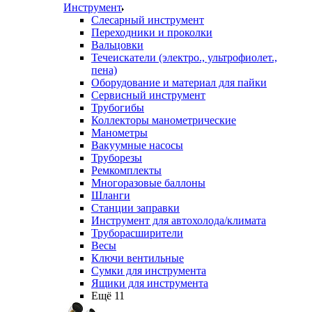
Инструмент
Слесарный инструмент
Переходники и проколки
Вальцовки
Течеискатели (электро., ультрофиолет.,
пена)
Оборудование и материал для пайки
Сервисный инструмент
Трубогибы
Коллекторы манометрические
Манометры
Вакуумные насосы
Труборезы
Ремкомплекты
Многоразовые баллоны
Шланги
Станции заправки
Инструмент для автохолода/климата
Труборасширители
Весы
Ключи вентильные
Сумки для инструмента
Ящики для инструмента
Ещё 11