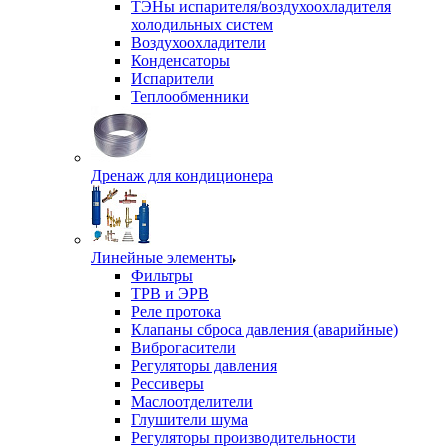
ТЭНы испарителя/воздухоохладителя
холодильных систем
Воздухоохладители
Конденсаторы
Испарители
Теплообменники
Дренаж для кондиционера
Линейные элементы
Фильтры
ТРВ и ЭРВ
Реле протока
Клапаны сброса давления (аварийные)
Виброгасители
Регуляторы давления
Рессиверы
Маслоотделители
Глушители шума
Регуляторы производительности