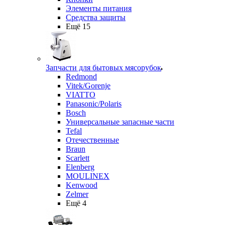
Элементы питания
Средства защиты
Ещё 15
Запчасти для бытовых мясорубок
Redmond
Vitek/Gorenje
VIATTO
Panasonic/Polaris
Bosch
Универсальные запасные части
Tefal
Отечественные
Braun
Scarlett
Elenberg
MOULINEX
Kenwood
Zelmer
Ещё 4