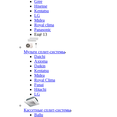
Gree
Hisense
Kentatsu
LG
Midea
Royal clima
Panasonic
Ещё 13
Мульти сплит-системы
Daichi
Axioma
Daikin
Kentatsu
Midea
Royal Clima
Funai
Hitachi
LG
Кассетные сплит-системы
Ballu