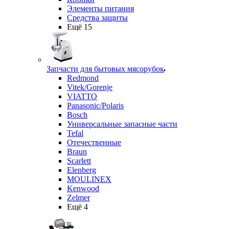
Элементы питания
Средства защиты
Ещё 15
Запчасти для бытовых мясорубок
Redmond
Vitek/Gorenje
VIATTO
Panasonic/Polaris
Bosch
Универсальные запасные части
Tefal
Отечественные
Braun
Scarlett
Elenberg
MOULINEX
Kenwood
Zelmer
Ещё 4