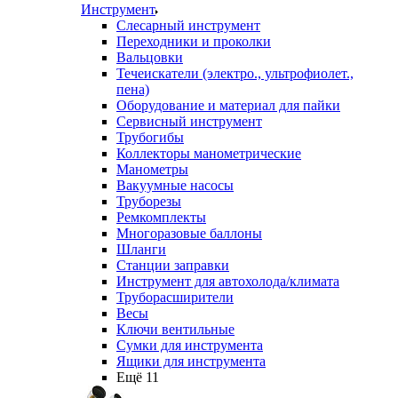
Инструмент
Слесарный инструмент
Переходники и проколки
Вальцовки
Течеискатели (электро., ультрофиолет.,
пена)
Оборудование и материал для пайки
Сервисный инструмент
Трубогибы
Коллекторы манометрические
Манометры
Вакуумные насосы
Труборезы
Ремкомплекты
Многоразовые баллоны
Шланги
Станции заправки
Инструмент для автохолода/климата
Труборасширители
Весы
Ключи вентильные
Сумки для инструмента
Ящики для инструмента
Ещё 11