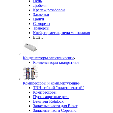
Цепь
Дюбеля
Крепеж резьбовой
Заклепки
Цанги
Саморезы
Траверсы
Клей, герметик, пена монтажная
Ещё 3
Конденсаторы электрические
Конденсаторы квадратные
Компрессоры и комплектующие
ТЭН гибкий "пластинчатый"
Компрессоры
Пускозащитные реле
Вентили Rotalock
Запасные части для Bitzer
Запасные части Copeland