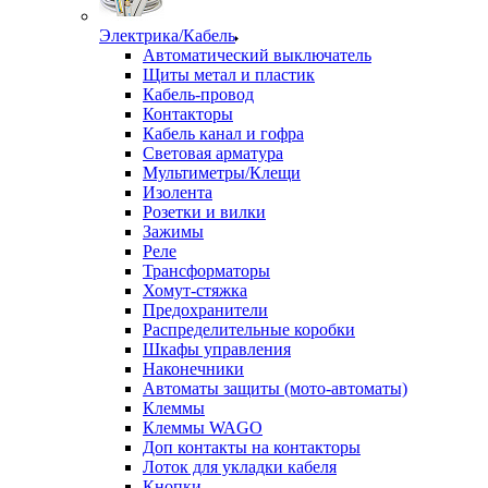
Электрика/Кабель
Автоматический выключатель
Щиты метал и пластик
Кабель-провод
Контакторы
Кабель канал и гофра
Световая арматура
Мультиметры/Клещи
Изолента
Розетки и вилки
Зажимы
Реле
Трансформаторы
Хомут-стяжка
Предохранители
Распределительные коробки
Шкафы управления
Наконечники
Автоматы защиты (мото-автоматы)
Клеммы
Клеммы WAGO
Доп контакты на контакторы
Лоток для укладки кабеля
Кнопки