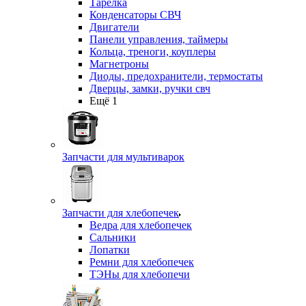
Тарелка
Конденсаторы СВЧ
Двигатели
Панели управления, таймеры
Кольца, треноги, коуплеры
Магнетроны
Диоды, предохранители, термостаты
Дверцы, замки, ручки свч
Ещё 1
Запчасти для мультиварок
Запчасти для хлебопечек
Ведра для хлебопечек
Сальники
Лопатки
Ремни для хлебопечек
ТЭНы для хлебопечи