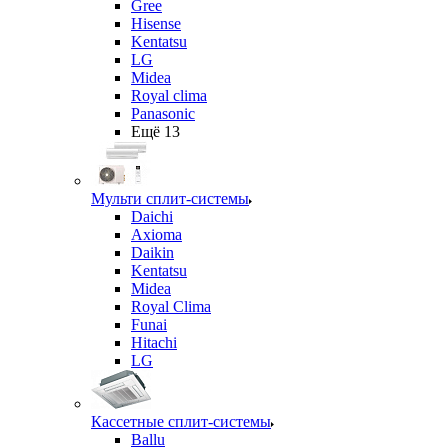
Gree
Hisense
Kentatsu
LG
Midea
Royal clima
Panasonic
Ещё 13
Мульти сплит-системы
Daichi
Axioma
Daikin
Kentatsu
Midea
Royal Clima
Funai
Hitachi
LG
Кассетные сплит-системы
Ballu