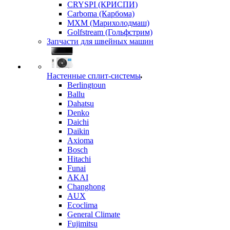
CRYSPI (КРИСПИ)
Carboma (Карбома)
MXM (Марихолодмаш)
Golfstream (Гольфстрим)
Запчасти для швейных машин
Настенные сплит-системы
Berlingtoun
Ballu
Dahatsu
Denko
Daichi
Daikin
Axioma
Bosch
Hitachi
Funai
AKAI
Changhong
AUX
Ecoclima
General Climate
Fujimitsu