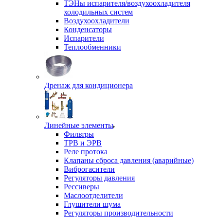
ТЭНы испарителя/воздухоохладителя
холодильных систем
Воздухоохладители
Конденсаторы
Испарители
Теплообменники
Дренаж для кондиционера
Линейные элементы
Фильтры
ТРВ и ЭРВ
Реле протока
Клапаны сброса давления (аварийные)
Виброгасители
Регуляторы давления
Рессиверы
Маслоотделители
Глушители шума
Регуляторы производительности