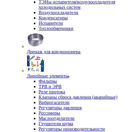
ТЭНы испарителя/воздухоохладителя
холодильных систем
Воздухоохладители
Конденсаторы
Испарители
Теплообменники
Дренаж для кондиционера
Линейные элементы
Фильтры
ТРВ и ЭРВ
Реле протока
Клапаны сброса давления (аварийные)
Виброгасители
Регуляторы давления
Рессиверы
Маслоотделители
Глушители шума
Регуляторы производительности