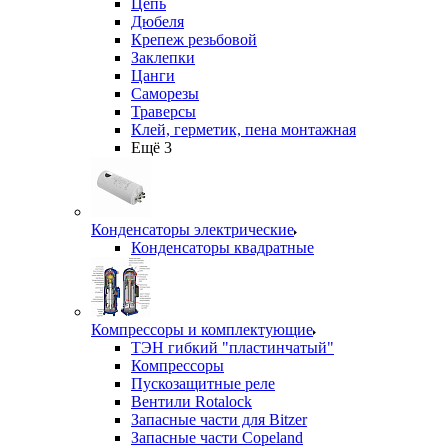
Цепь
Дюбеля
Крепеж резьбовой
Заклепки
Цанги
Саморезы
Траверсы
Клей, герметик, пена монтажная
Ещё 3
Конденсаторы электрические
Конденсаторы квадратные
Компрессоры и комплектующие
ТЭН гибкий "пластинчатый"
Компрессоры
Пускозащитные реле
Вентили Rotalock
Запасные части для Bitzer
Запасные части Copeland