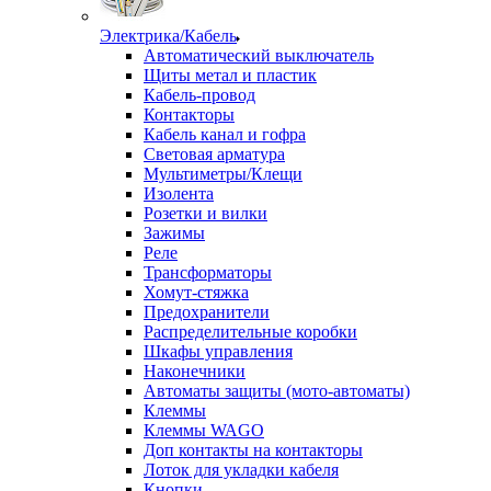
Электрика/Кабель
Автоматический выключатель
Щиты метал и пластик
Кабель-провод
Контакторы
Кабель канал и гофра
Световая арматура
Мультиметры/Клещи
Изолента
Розетки и вилки
Зажимы
Реле
Трансформаторы
Хомут-стяжка
Предохранители
Распределительные коробки
Шкафы управления
Наконечники
Автоматы защиты (мото-автоматы)
Клеммы
Клеммы WAGO
Доп контакты на контакторы
Лоток для укладки кабеля
Кнопки