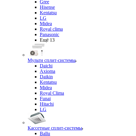
Gree
Hisense
Kentatsu
LG
Midea
Royal clima
Panasonic
Ещё 13
Мульти сплит-системы
Daichi
Axioma
Daikin
Kentatsu
Midea
Royal Clima
Funai
Hitachi
LG
Кассетные сплит-системы
Ballu