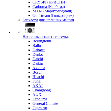
CRYSPI (КРИСПИ)
Carboma (Карбома)
MXM (Марихолодмаш)
Golfstream (Гольфстрим)
Запчасти для швейных машин
Настенные сплит-системы
Berlingtoun
Ballu
Dahatsu
Denko
Daichi
Daikin
Axioma
Bosch
Hitachi
Funai
AKAI
Changhong
AUX
Ecoclima
General Climate
Fujimitsu