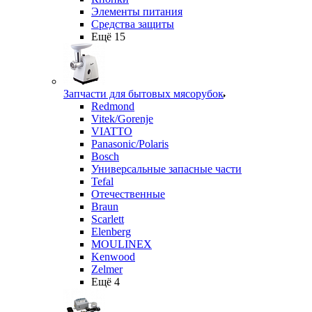
Элементы питания
Средства защиты
Ещё 15
Запчасти для бытовых мясорубок
Redmond
Vitek/Gorenje
VIATTO
Panasonic/Polaris
Bosch
Универсальные запасные части
Tefal
Отечественные
Braun
Scarlett
Elenberg
MOULINEX
Kenwood
Zelmer
Ещё 4