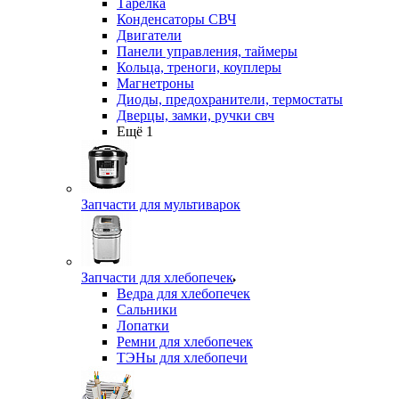
Тарелка
Конденсаторы СВЧ
Двигатели
Панели управления, таймеры
Кольца, треноги, коуплеры
Магнетроны
Диоды, предохранители, термостаты
Дверцы, замки, ручки свч
Ещё 1
Запчасти для мультиварок
Запчасти для хлебопечек
Ведра для хлебопечек
Сальники
Лопатки
Ремни для хлебопечек
ТЭНы для хлебопечи