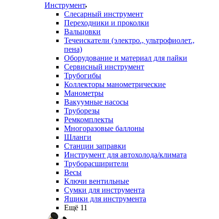
Инструмент
Слесарный инструмент
Переходники и проколки
Вальцовки
Течеискатели (электро., ультрофиолет.,
пена)
Оборудование и материал для пайки
Сервисный инструмент
Трубогибы
Коллекторы манометрические
Манометры
Вакуумные насосы
Труборезы
Ремкомплекты
Многоразовые баллоны
Шланги
Станции заправки
Инструмент для автохолода/климата
Труборасширители
Весы
Ключи вентильные
Сумки для инструмента
Ящики для инструмента
Ещё 11