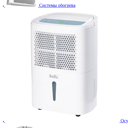
Системы обогрева
Осу