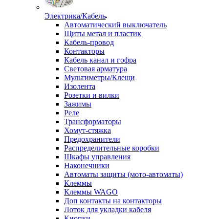
Электрика/Кабель
Автоматический выключатель
Щиты метал и пластик
Кабель-провод
Контакторы
Кабель канал и гофра
Световая арматура
Мультиметры/Клещи
Изолента
Розетки и вилки
Зажимы
Реле
Трансформаторы
Хомут-стяжка
Предохранители
Распределительные коробки
Шкафы управления
Наконечники
Автоматы защиты (мото-автоматы)
Клеммы
Клеммы WAGO
Доп контакты на контакторы
Лоток для укладки кабеля
Кнопки