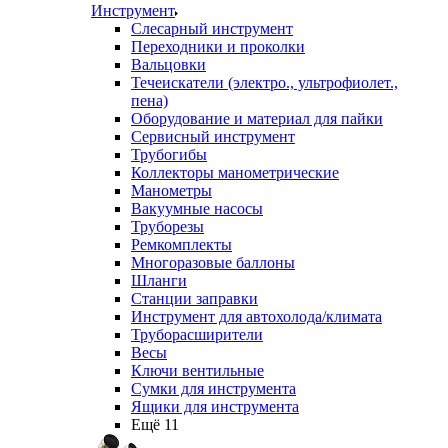
Инструмент
Слесарный инструмент
Переходники и проколки
Вальцовки
Течеискатели (электро., ультрофиолет.,
пена)
Оборудование и материал для пайки
Сервисный инструмент
Трубогибы
Коллекторы манометрические
Манометры
Вакуумные насосы
Труборезы
Ремкомплекты
Многоразовые баллоны
Шланги
Станции заправки
Инструмент для автохолода/климата
Труборасширители
Весы
Ключи вентильные
Сумки для инструмента
Ящики для инструмента
Ещё 11