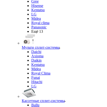
Gree
Hisense
Kentatsu
LG
Midea
Royal clima
Panasonic
Ещё 13
Мульти сплит-системы
Daichi
Axioma
Daikin
Kentatsu
Midea
Royal Clima
Funai
Hitachi
LG
Кассетные сплит-системы
Ballu