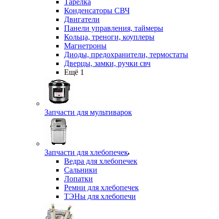
Тарелка
Конденсаторы СВЧ
Двигатели
Панели управления, таймеры
Кольца, треноги, коуплеры
Магнетроны
Диоды, предохранители, термостаты
Дверцы, замки, ручки свч
Ещё 1
Запчасти для мультиварок
Запчасти для хлебопечек
Ведра для хлебопечек
Сальники
Лопатки
Ремни для хлебопечек
ТЭНы для хлебопечи