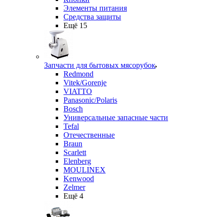
Элементы питания
Средства защиты
Ещё 15
Запчасти для бытовых мясорубок
Redmond
Vitek/Gorenje
VIATTO
Panasonic/Polaris
Bosch
Универсальные запасные части
Tefal
Отечественные
Braun
Scarlett
Elenberg
MOULINEX
Kenwood
Zelmer
Ещё 4