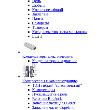
Цепь
Дюбеля
Крепеж резьбовой
Заклепки
Цанги
Саморезы
Траверсы
Клей, герметик, пена монтажная
Ещё 3
Конденсаторы электрические
Конденсаторы квадратные
Компрессоры и комплектующие
ТЭН гибкий "пластинчатый"
Компрессоры
Пускозащитные реле
Вентили Rotalock
Запасные части для Bitzer
Запасные части Copeland