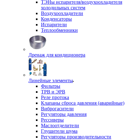
ТЭНы испарителя/воздухоохладителя
холодильных систем
Воздухоохладители
Конденсаторы
Испарители
Теплообменники
Дренаж для кондиционера
Линейные элементы
Фильтры
ТРВ и ЭРВ
Реле протока
Клапаны сброса давления (аварийные)
Виброгасители
Регуляторы давления
Рессиверы
Маслоотделители
Глушители шума
Регуляторы производительности