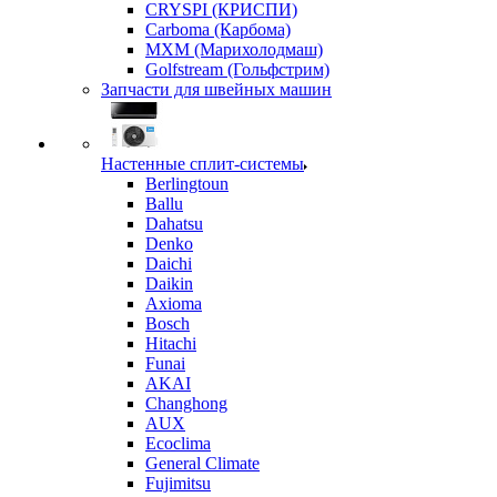
CRYSPI (КРИСПИ)
Carboma (Карбома)
MXM (Марихолодмаш)
Golfstream (Гольфстрим)
Запчасти для швейных машин
Настенные сплит-системы
Berlingtoun
Ballu
Dahatsu
Denko
Daichi
Daikin
Axioma
Bosch
Hitachi
Funai
AKAI
Changhong
AUX
Ecoclima
General Climate
Fujimitsu