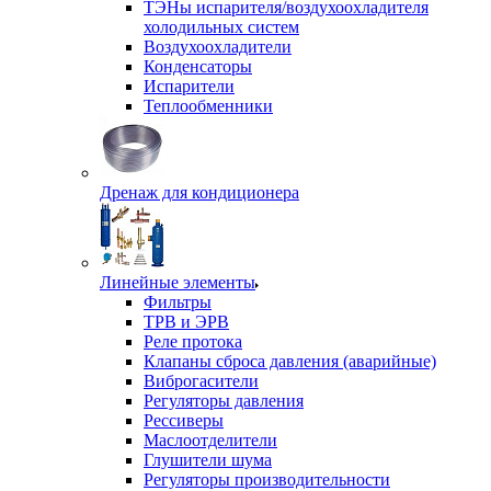
ТЭНы испарителя/воздухоохладителя
холодильных систем
Воздухоохладители
Конденсаторы
Испарители
Теплообменники
Дренаж для кондиционера
Линейные элементы
Фильтры
ТРВ и ЭРВ
Реле протока
Клапаны сброса давления (аварийные)
Виброгасители
Регуляторы давления
Рессиверы
Маслоотделители
Глушители шума
Регуляторы производительности