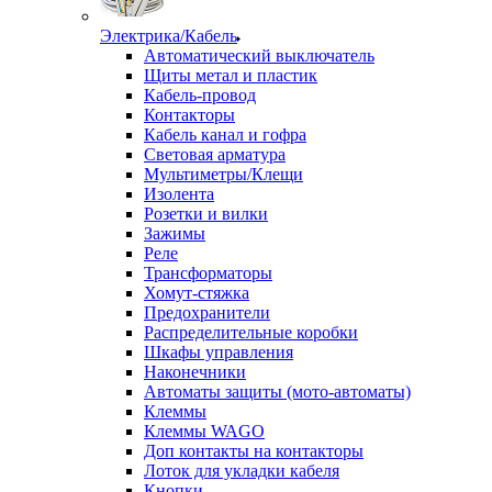
Электрика/Кабель
Автоматический выключатель
Щиты метал и пластик
Кабель-провод
Контакторы
Кабель канал и гофра
Световая арматура
Мультиметры/Клещи
Изолента
Розетки и вилки
Зажимы
Реле
Трансформаторы
Хомут-стяжка
Предохранители
Распределительные коробки
Шкафы управления
Наконечники
Автоматы защиты (мото-автоматы)
Клеммы
Клеммы WAGO
Доп контакты на контакторы
Лоток для укладки кабеля
Кнопки