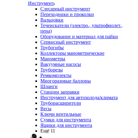
Инструмент
Слесарный инструмент
Переходники и проколки
Вальцовки
Течеискатели (электро., ультрофиолет.,
пена)
Оборудование и материал для пайки
Сервисный инструмент
Трубогибы
Коллекторы манометрические
Манометры
Вакуумные насосы
Труборезы
Ремкомплекты
Многоразовые баллоны
Шланги
Станции заправки
Инструмент для автохолода/климата
Труборасширители
Весы
Ключи вентильные
Сумки для инструмента
Ящики для инструмента
Ещё 11