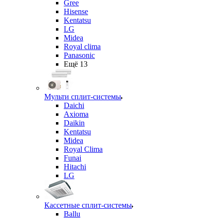
Gree
Hisense
Kentatsu
LG
Midea
Royal clima
Panasonic
Ещё 13
Мульти сплит-системы
Daichi
Axioma
Daikin
Kentatsu
Midea
Royal Clima
Funai
Hitachi
LG
Кассетные сплит-системы
Ballu