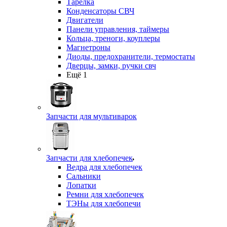
Тарелка
Конденсаторы СВЧ
Двигатели
Панели управления, таймеры
Кольца, треноги, коуплеры
Магнетроны
Диоды, предохранители, термостаты
Дверцы, замки, ручки свч
Ещё 1
Запчасти для мультиварок
Запчасти для хлебопечек
Ведра для хлебопечек
Сальники
Лопатки
Ремни для хлебопечек
ТЭНы для хлебопечи