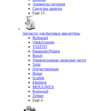
Элементы питания
Средства защиты
Ещё 15
Запчасти для бытовых мясорубок
Redmond
Vitek/Gorenje
VIATTO
Panasonic/Polaris
Bosch
Универсальные запасные части
Tefal
Отечественные
Braun
Scarlett
Elenberg
MOULINEX
Kenwood
Zelmer
Ещё 4