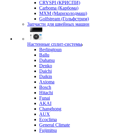
CRYSPI (КРИСПИ)
Carboma (Карбома)
MXM (Марихолодмаш)
Golfstream (Гольфстрим)
Запчасти для швейных машин
Настенные сплит-системы
Berlingtoun
Ballu
Dahatsu
Denko
Daichi
Daikin
Axioma
Bosch
Hitachi
Funai
AKAI
Changhong
AUX
Ecoclima
General Climate
Fujimitsu