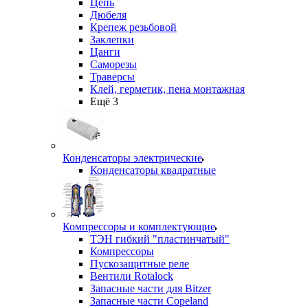
Цепь
Дюбеля
Крепеж резьбовой
Заклепки
Цанги
Саморезы
Траверсы
Клей, герметик, пена монтажная
Ещё 3
Конденсаторы электрические
Конденсаторы квадратные
Компрессоры и комплектующие
ТЭН гибкий "пластинчатый"
Компрессоры
Пускозащитные реле
Вентили Rotalock
Запасные части для Bitzer
Запасные части Copeland