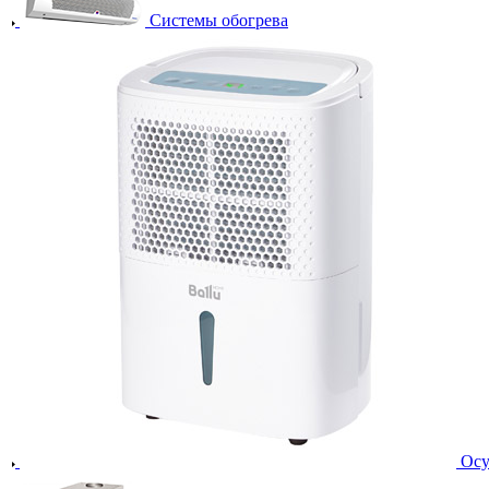
Системы обогрева
Осу