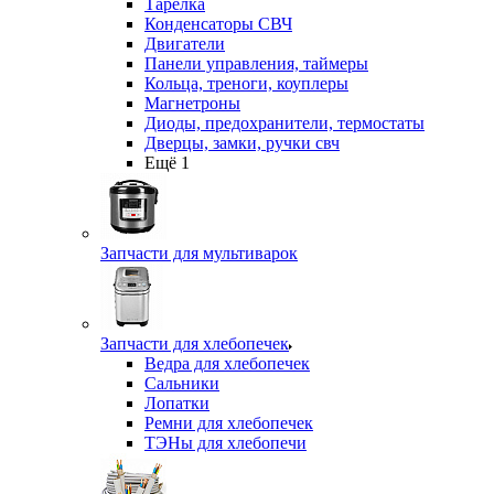
Тарелка
Конденсаторы СВЧ
Двигатели
Панели управления, таймеры
Кольца, треноги, коуплеры
Магнетроны
Диоды, предохранители, термостаты
Дверцы, замки, ручки свч
Ещё 1
Запчасти для мультиварок
Запчасти для хлебопечек
Ведра для хлебопечек
Сальники
Лопатки
Ремни для хлебопечек
ТЭНы для хлебопечи