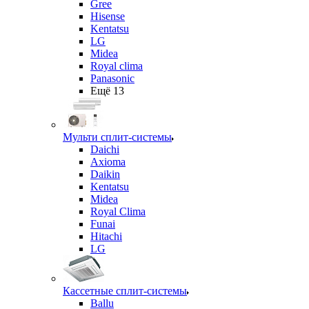
Gree
Hisense
Kentatsu
LG
Midea
Royal clima
Panasonic
Ещё 13
Мульти сплит-системы
Daichi
Axioma
Daikin
Kentatsu
Midea
Royal Clima
Funai
Hitachi
LG
Кассетные сплит-системы
Ballu