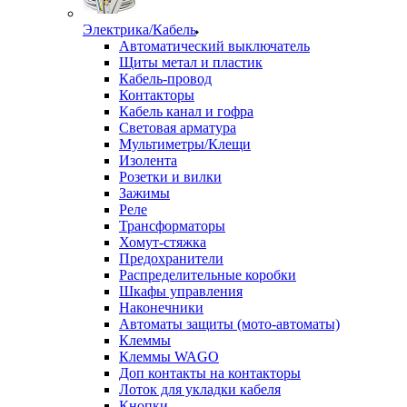
Электрика/Кабель
Автоматический выключатель
Щиты метал и пластик
Кабель-провод
Контакторы
Кабель канал и гофра
Световая арматура
Мультиметры/Клещи
Изолента
Розетки и вилки
Зажимы
Реле
Трансформаторы
Хомут-стяжка
Предохранители
Распределительные коробки
Шкафы управления
Наконечники
Автоматы защиты (мото-автоматы)
Клеммы
Клеммы WAGO
Доп контакты на контакторы
Лоток для укладки кабеля
Кнопки