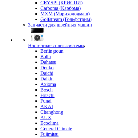
CRYSPI (КРИСПИ)
Carboma (Карбома)
MXM (Марихолодмаш)
Golfstream (Гольфстрим)
Запчасти для швейных машин
Настенные сплит-системы
Berlingtoun
Ballu
Dahatsu
Denko
Daichi
Daikin
Axioma
Bosch
Hitachi
Funai
AKAI
Changhong
AUX
Ecoclima
General Climate
Fujimitsu