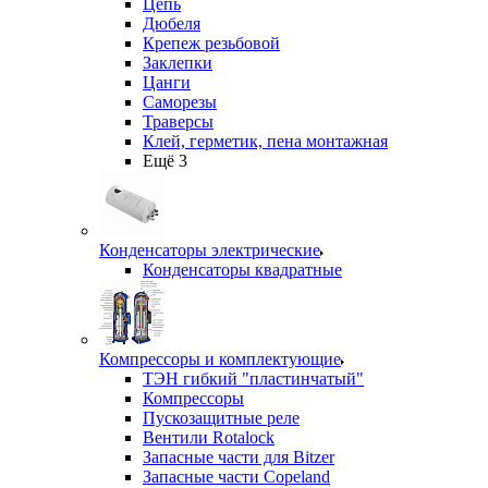
Цепь
Дюбеля
Крепеж резьбовой
Заклепки
Цанги
Саморезы
Траверсы
Клей, герметик, пена монтажная
Ещё 3
Конденсаторы электрические
Конденсаторы квадратные
Компрессоры и комплектующие
ТЭН гибкий "пластинчатый"
Компрессоры
Пускозащитные реле
Вентили Rotalock
Запасные части для Bitzer
Запасные части Copeland