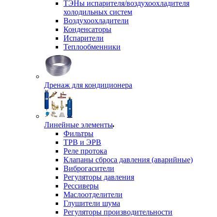
ТЭНы испарителя/воздухоохладителя
холодильных систем
Воздухоохладители
Конденсаторы
Испарители
Теплообменники
Дренаж для кондиционера
Линейные элементы
Фильтры
ТРВ и ЭРВ
Реле протока
Клапаны сброса давления (аварийные)
Виброгасители
Регуляторы давления
Рессиверы
Маслоотделители
Глушители шума
Регуляторы производительности