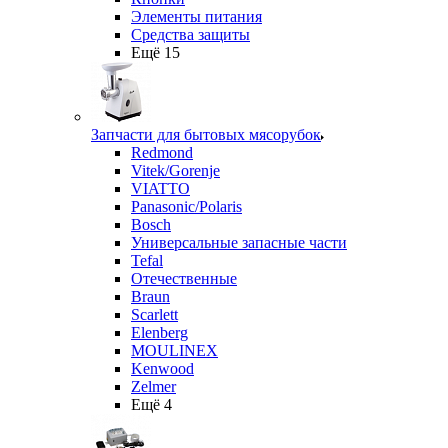
Элементы питания
Средства защиты
Ещё 15
Запчасти для бытовых мясорубок
Redmond
Vitek/Gorenje
VIATTO
Panasonic/Polaris
Bosch
Универсальные запасные части
Tefal
Отечественные
Braun
Scarlett
Elenberg
MOULINEX
Kenwood
Zelmer
Ещё 4