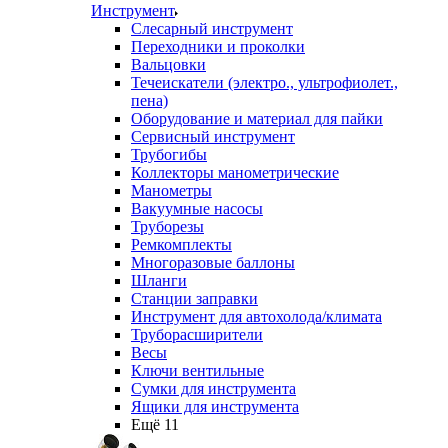
Инструмент
Слесарный инструмент
Переходники и проколки
Вальцовки
Течеискатели (электро., ультрофиолет.,
пена)
Оборудование и материал для пайки
Сервисный инструмент
Трубогибы
Коллекторы манометрические
Манометры
Вакуумные насосы
Труборезы
Ремкомплекты
Многоразовые баллоны
Шланги
Станции заправки
Инструмент для автохолода/климата
Труборасширители
Весы
Ключи вентильные
Сумки для инструмента
Ящики для инструмента
Ещё 11