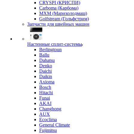
CRYSPI (КРИСПИ)
Carboma (Карбома)
MXM (Марихолодмаш)
Golfstream (Гольфстрим)
Запчасти для швейных машин
Настенные сплит-системы
Berlingtoun
Ballu
Dahatsu
Denko
Daichi
Daikin
Axioma
Bosch
Hitachi
Funai
AKAI
Changhong
AUX
Ecoclima
General Climate
Fujimitsu