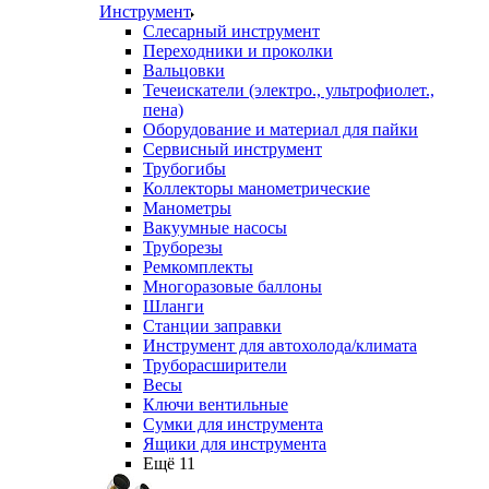
Инструмент
Слесарный инструмент
Переходники и проколки
Вальцовки
Течеискатели (электро., ультрофиолет.,
пена)
Оборудование и материал для пайки
Сервисный инструмент
Трубогибы
Коллекторы манометрические
Манометры
Вакуумные насосы
Труборезы
Ремкомплекты
Многоразовые баллоны
Шланги
Станции заправки
Инструмент для автохолода/климата
Труборасширители
Весы
Ключи вентильные
Сумки для инструмента
Ящики для инструмента
Ещё 11