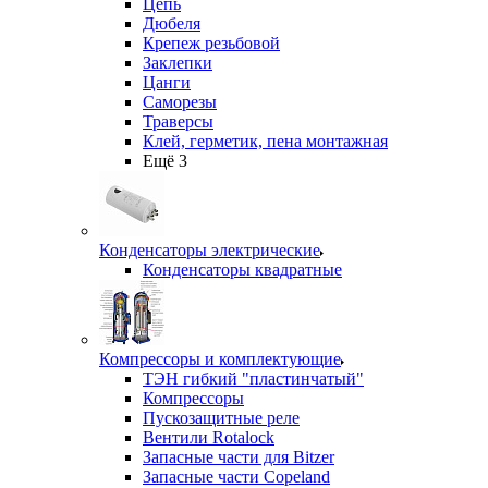
Цепь
Дюбеля
Крепеж резьбовой
Заклепки
Цанги
Саморезы
Траверсы
Клей, герметик, пена монтажная
Ещё 3
Конденсаторы электрические
Конденсаторы квадратные
Компрессоры и комплектующие
ТЭН гибкий "пластинчатый"
Компрессоры
Пускозащитные реле
Вентили Rotalock
Запасные части для Bitzer
Запасные части Copeland