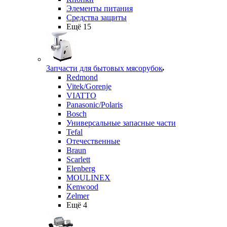
Элементы питания
Средства защиты
Ещё 15
Запчасти для бытовых мясорубок
Redmond
Vitek/Gorenje
VIATTO
Panasonic/Polaris
Bosch
Универсальные запасные части
Tefal
Отечественные
Braun
Scarlett
Elenberg
MOULINEX
Kenwood
Zelmer
Ещё 4