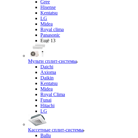
Gree
Hisense
Kentatsu
LG
Midea
Royal clima
Panasonic
Ещё 13
Мульти сплит-системы
Daichi
Axioma
Daikin
Kentatsu
Midea
Royal Clima
Funai
Hitachi
LG
Кассетные сплит-системы
Ballu