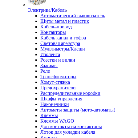
Электрика/Кабель
Автоматический выключатель
Щиты метал и пластик
Кабель-провод
Контакторы
Кабель канал и гофра
Световая арматура
Мультиметры/Клещи
Изолента
Розетки и вилки
Зажимы
Реле
Трансформаторы
Хомут-стяжка
Предохранители
Распределительные коробки
Шкафы управления
Наконечники
Автоматы защиты (мото-автоматы)
Клеммы
Клеммы WAGO
Доп контакты на контакторы
Лоток для укладки кабеля
Кнопки