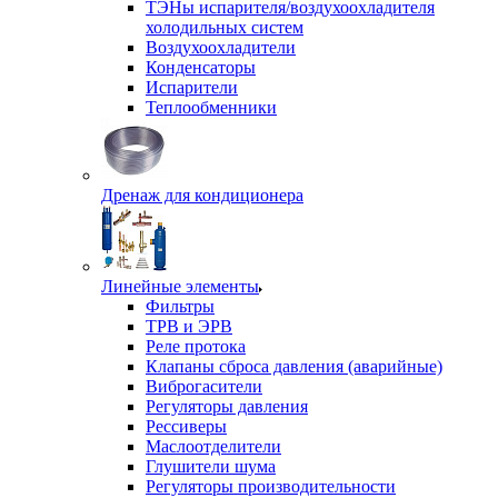
ТЭНы испарителя/воздухоохладителя
холодильных систем
Воздухоохладители
Конденсаторы
Испарители
Теплообменники
Дренаж для кондиционера
Линейные элементы
Фильтры
ТРВ и ЭРВ
Реле протока
Клапаны сброса давления (аварийные)
Виброгасители
Регуляторы давления
Рессиверы
Маслоотделители
Глушители шума
Регуляторы производительности