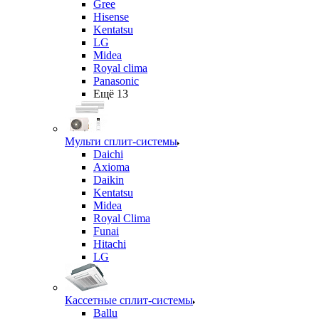
Gree
Hisense
Kentatsu
LG
Midea
Royal clima
Panasonic
Ещё 13
Мульти сплит-системы
Daichi
Axioma
Daikin
Kentatsu
Midea
Royal Clima
Funai
Hitachi
LG
Кассетные сплит-системы
Ballu