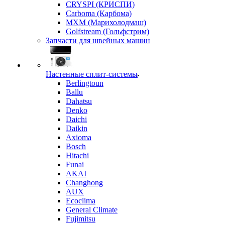
CRYSPI (КРИСПИ)
Carboma (Карбома)
MXM (Марихолодмаш)
Golfstream (Гольфстрим)
Запчасти для швейных машин
Настенные сплит-системы
Berlingtoun
Ballu
Dahatsu
Denko
Daichi
Daikin
Axioma
Bosch
Hitachi
Funai
AKAI
Changhong
AUX
Ecoclima
General Climate
Fujimitsu