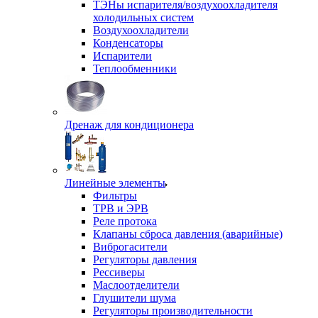
ТЭНы испарителя/воздухоохладителя
холодильных систем
Воздухоохладители
Конденсаторы
Испарители
Теплообменники
Дренаж для кондиционера
Линейные элементы
Фильтры
ТРВ и ЭРВ
Реле протока
Клапаны сброса давления (аварийные)
Виброгасители
Регуляторы давления
Рессиверы
Маслоотделители
Глушители шума
Регуляторы производительности