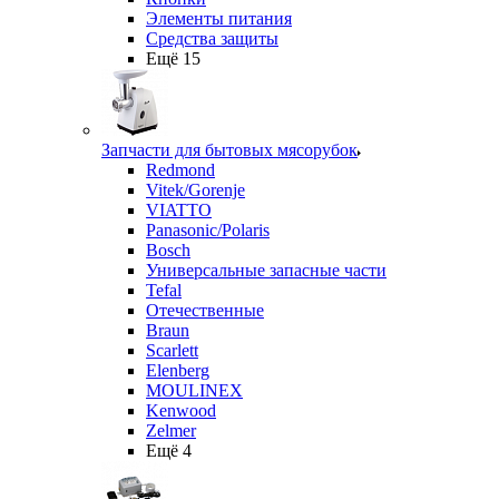
Элементы питания
Средства защиты
Ещё 15
Запчасти для бытовых мясорубок
Redmond
Vitek/Gorenje
VIATTO
Panasonic/Polaris
Bosch
Универсальные запасные части
Tefal
Отечественные
Braun
Scarlett
Elenberg
MOULINEX
Kenwood
Zelmer
Ещё 4