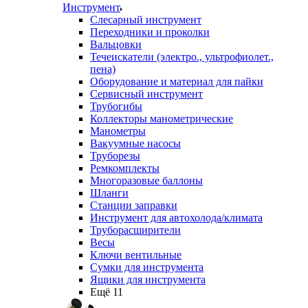
Инструмент
Слесарный инструмент
Переходники и проколки
Вальцовки
Течеискатели (электро., ультрофиолет.,
пена)
Оборудование и материал для пайки
Сервисный инструмент
Трубогибы
Коллекторы манометрические
Манометры
Вакуумные насосы
Труборезы
Ремкомплекты
Многоразовые баллоны
Шланги
Станции заправки
Инструмент для автохолода/климата
Труборасширители
Весы
Ключи вентильные
Сумки для инструмента
Ящики для инструмента
Ещё 11