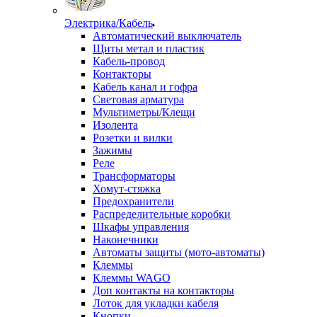
Электрика/Кабель
Автоматический выключатель
Щиты метал и пластик
Кабель-провод
Контакторы
Кабель канал и гофра
Световая арматура
Мультиметры/Клещи
Изолента
Розетки и вилки
Зажимы
Реле
Трансформаторы
Хомут-стяжка
Предохранители
Распределительные коробки
Шкафы управления
Наконечники
Автоматы защиты (мото-автоматы)
Клеммы
Клеммы WAGO
Доп контакты на контакторы
Лоток для укладки кабеля
Кнопки