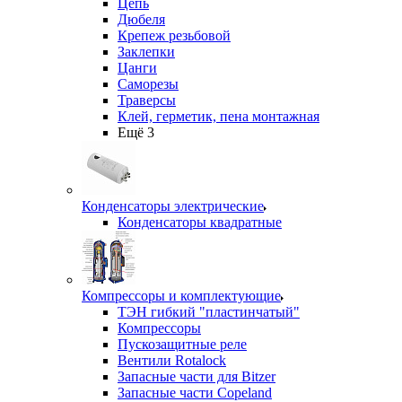
Цепь
Дюбеля
Крепеж резьбовой
Заклепки
Цанги
Саморезы
Траверсы
Клей, герметик, пена монтажная
Ещё 3
Конденсаторы электрические
Конденсаторы квадратные
Компрессоры и комплектующие
ТЭН гибкий "пластинчатый"
Компрессоры
Пускозащитные реле
Вентили Rotalock
Запасные части для Bitzer
Запасные части Copeland