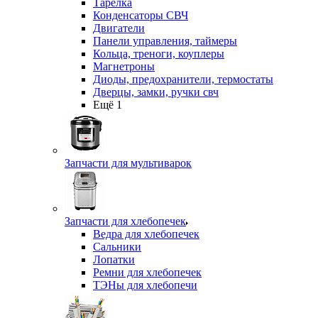
Тарелка
Конденсаторы СВЧ
Двигатели
Панели управления, таймеры
Кольца, треноги, коуплеры
Магнетроны
Диоды, предохранители, термостаты
Дверцы, замки, ручки свч
Ещё 1
Запчасти для мультиварок
Запчасти для хлебопечек
Ведра для хлебопечек
Сальники
Лопатки
Ремни для хлебопечек
ТЭНы для хлебопечи