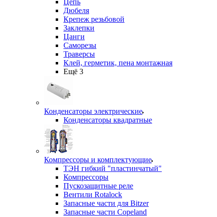
Цепь
Дюбеля
Крепеж резьбовой
Заклепки
Цанги
Саморезы
Траверсы
Клей, герметик, пена монтажная
Ещё 3
Конденсаторы электрические
Конденсаторы квадратные
Компрессоры и комплектующие
ТЭН гибкий "пластинчатый"
Компрессоры
Пускозащитные реле
Вентили Rotalock
Запасные части для Bitzer
Запасные части Copeland