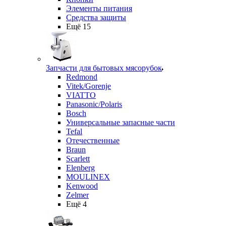
Элементы питания
Средства защиты
Ещё 15
Запчасти для бытовых мясорубок
Redmond
Vitek/Gorenje
VIATTO
Panasonic/Polaris
Bosch
Универсальные запасные части
Tefal
Отечественные
Braun
Scarlett
Elenberg
MOULINEX
Kenwood
Zelmer
Ещё 4