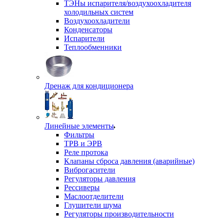
ТЭНы испарителя/воздухоохладителя
холодильных систем
Воздухоохладители
Конденсаторы
Испарители
Теплообменники
Дренаж для кондиционера
Линейные элементы
Фильтры
ТРВ и ЭРВ
Реле протока
Клапаны сброса давления (аварийные)
Виброгасители
Регуляторы давления
Рессиверы
Маслоотделители
Глушители шума
Регуляторы производительности