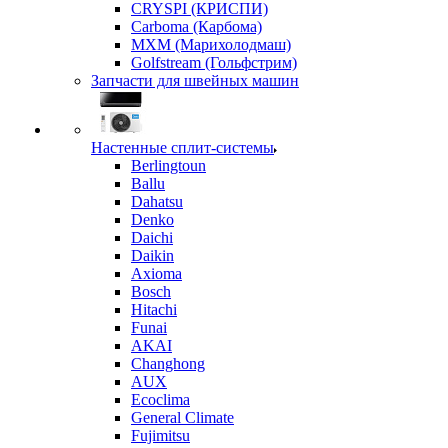
CRYSPI (КРИСПИ)
Carboma (Карбома)
MXM (Марихолодмаш)
Golfstream (Гольфстрим)
Запчасти для швейных машин
Настенные сплит-системы
Berlingtoun
Ballu
Dahatsu
Denko
Daichi
Daikin
Axioma
Bosch
Hitachi
Funai
AKAI
Changhong
AUX
Ecoclima
General Climate
Fujimitsu