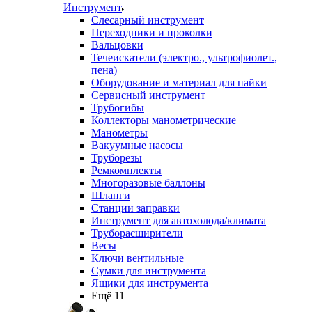
Инструмент
Слесарный инструмент
Переходники и проколки
Вальцовки
Течеискатели (электро., ультрофиолет.,
пена)
Оборудование и материал для пайки
Сервисный инструмент
Трубогибы
Коллекторы манометрические
Манометры
Вакуумные насосы
Труборезы
Ремкомплекты
Многоразовые баллоны
Шланги
Станции заправки
Инструмент для автохолода/климата
Труборасширители
Весы
Ключи вентильные
Сумки для инструмента
Ящики для инструмента
Ещё 11