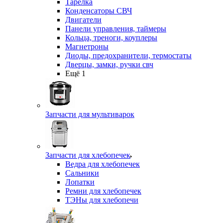
Тарелка
Конденсаторы СВЧ
Двигатели
Панели управления, таймеры
Кольца, треноги, коуплеры
Магнетроны
Диоды, предохранители, термостаты
Дверцы, замки, ручки свч
Ещё 1
Запчасти для мультиварок
Запчасти для хлебопечек
Ведра для хлебопечек
Сальники
Лопатки
Ремни для хлебопечек
ТЭНы для хлебопечи