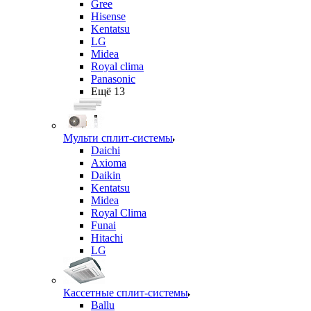
Gree
Hisense
Kentatsu
LG
Midea
Royal clima
Panasonic
Ещё 13
Мульти сплит-системы
Daichi
Axioma
Daikin
Kentatsu
Midea
Royal Clima
Funai
Hitachi
LG
Кассетные сплит-системы
Ballu