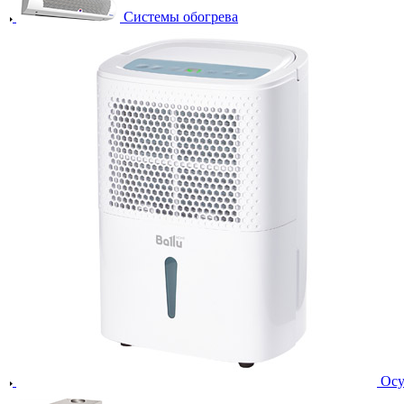
Системы обогрева
Осу