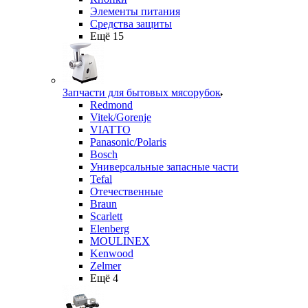
Элементы питания
Средства защиты
Ещё 15
Запчасти для бытовых мясорубок
Redmond
Vitek/Gorenje
VIATTO
Panasonic/Polaris
Bosch
Универсальные запасные части
Tefal
Отечественные
Braun
Scarlett
Elenberg
MOULINEX
Kenwood
Zelmer
Ещё 4