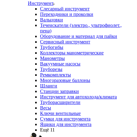
Инструмент
Слесарный инструмент
Переходники и проколки
Вальцовки
Течеискатели (электро., ультрофиолет.,
пена)
Оборудование и материал для пайки
Сервисный инструмент
Трубогибы
Коллекторы манометрические
Манометры
Вакуумные насосы
Труборезы
Ремкомплекты
Многоразовые баллоны
Шланги
Станции заправки
Инструмент для автохолода/климата
Труборасширители
Весы
Ключи вентильные
Сумки для инструмента
Ящики для инструмента
Ещё 11