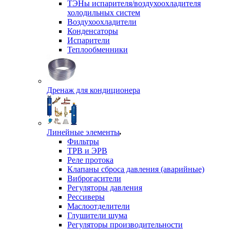
ТЭНы испарителя/воздухоохладителя
холодильных систем
Воздухоохладители
Конденсаторы
Испарители
Теплообменники
Дренаж для кондиционера
Линейные элементы
Фильтры
ТРВ и ЭРВ
Реле протока
Клапаны сброса давления (аварийные)
Виброгасители
Регуляторы давления
Рессиверы
Маслоотделители
Глушители шума
Регуляторы производительности