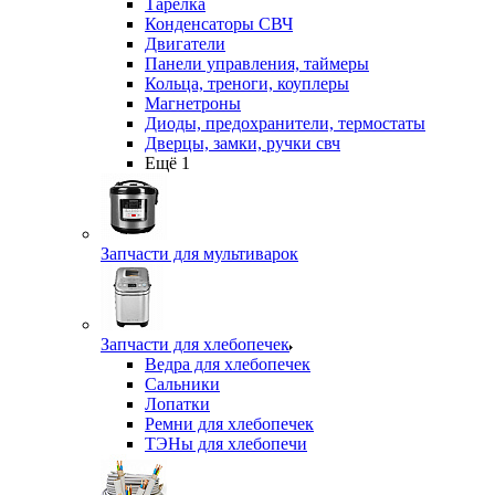
Тарелка
Конденсаторы СВЧ
Двигатели
Панели управления, таймеры
Кольца, треноги, коуплеры
Магнетроны
Диоды, предохранители, термостаты
Дверцы, замки, ручки свч
Ещё 1
Запчасти для мультиварок
Запчасти для хлебопечек
Ведра для хлебопечек
Сальники
Лопатки
Ремни для хлебопечек
ТЭНы для хлебопечи