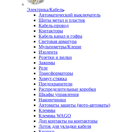
Электрика/Кабель
Автоматический выключатель
Щиты метал и пластик
Кабель-провод
Контакторы
Кабель канал и гофра
Световая арматура
Мультиметры/Клещи
Изолента
Розетки и вилки
Зажимы
Реле
Трансформаторы
Хомут-стяжка
Предохранители
Распределительные коробки
Шкафы управления
Наконечники
Автоматы защиты (мото-автоматы)
Клеммы
Клеммы WAGO
Доп контакты на контакторы
Лоток для укладки кабеля
Кнопки