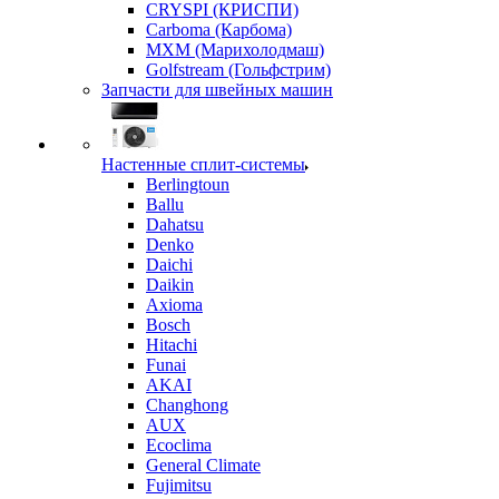
CRYSPI (КРИСПИ)
Carboma (Карбома)
MXM (Марихолодмаш)
Golfstream (Гольфстрим)
Запчасти для швейных машин
Настенные сплит-системы
Berlingtoun
Ballu
Dahatsu
Denko
Daichi
Daikin
Axioma
Bosch
Hitachi
Funai
AKAI
Changhong
AUX
Ecoclima
General Climate
Fujimitsu