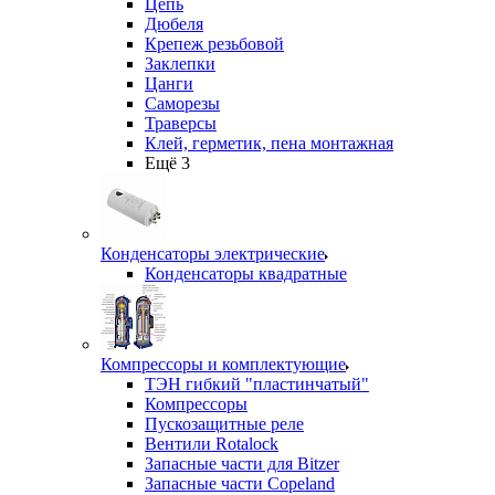
Цепь
Дюбеля
Крепеж резьбовой
Заклепки
Цанги
Саморезы
Траверсы
Клей, герметик, пена монтажная
Ещё 3
Конденсаторы электрические
Конденсаторы квадратные
Компрессоры и комплектующие
ТЭН гибкий "пластинчатый"
Компрессоры
Пускозащитные реле
Вентили Rotalock
Запасные части для Bitzer
Запасные части Copeland