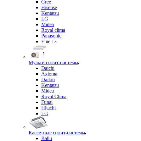
Gree
Hisense
Kentatsu
LG
Midea
Royal clima
Panasonic
Ещё 13
Мульти сплит-системы
Daichi
Axioma
Daikin
Kentatsu
Midea
Royal Clima
Funai
Hitachi
LG
Кассетные сплит-системы
Ballu