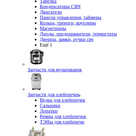
Тарелка
Конденсаторы СВЧ
Двигатели
Панели управления, таймеры
Кольца, треноги, коуплеры
Магнетроны
Диоды, предохранители, термостаты
Дверцы, замки, ручки свч
Ещё 1
Запчасти для мультиварок
Запчасти для хлебопечек
Ведра для хлебопечек
Сальники
Лопатки
Ремни для хлебопечек
ТЭНы для хлебопечи