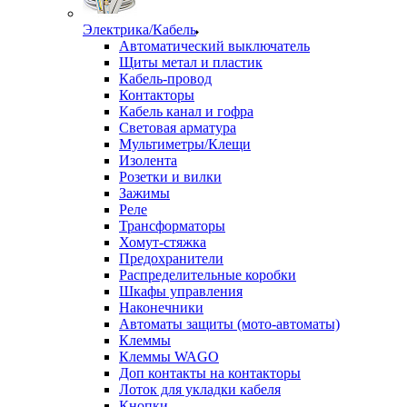
Электрика/Кабель
Автоматический выключатель
Щиты метал и пластик
Кабель-провод
Контакторы
Кабель канал и гофра
Световая арматура
Мультиметры/Клещи
Изолента
Розетки и вилки
Зажимы
Реле
Трансформаторы
Хомут-стяжка
Предохранители
Распределительные коробки
Шкафы управления
Наконечники
Автоматы защиты (мото-автоматы)
Клеммы
Клеммы WAGO
Доп контакты на контакторы
Лоток для укладки кабеля
Кнопки