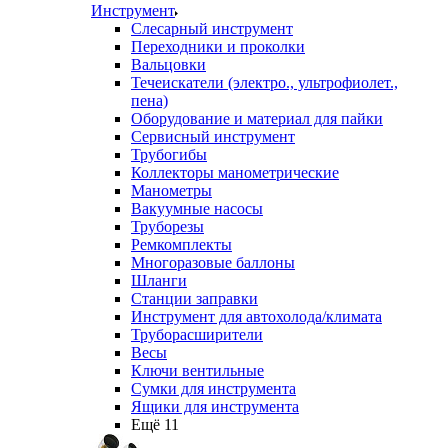
Инструмент
Слесарный инструмент
Переходники и проколки
Вальцовки
Течеискатели (электро., ультрофиолет.,
пена)
Оборудование и материал для пайки
Сервисный инструмент
Трубогибы
Коллекторы манометрические
Манометры
Вакуумные насосы
Труборезы
Ремкомплекты
Многоразовые баллоны
Шланги
Станции заправки
Инструмент для автохолода/климата
Труборасширители
Весы
Ключи вентильные
Сумки для инструмента
Ящики для инструмента
Ещё 11