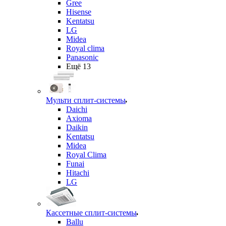
Gree
Hisense
Kentatsu
LG
Midea
Royal clima
Panasonic
Ещё 13
Мульти сплит-системы
Daichi
Axioma
Daikin
Kentatsu
Midea
Royal Clima
Funai
Hitachi
LG
Кассетные сплит-системы
Ballu