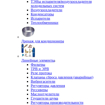
ТЭНы испарителя/воздухоохладителя
холодильных систем
Воздухоохладители
Конденсаторы
Испарители
Теплообменники
Дренаж для кондиционера
Линейные элементы
Фильтры
ТРВ и ЭРВ
Реле протока
Клапаны сброса давления (аварийные)
Виброгасители
Регуляторы давления
Рессиверы
Маслоотделители
Глушители шума
Регуляторы производительности