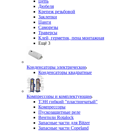
Цепь
Дюбеля
Крепеж резьбовой
Заклепки
Цанги
Саморезы
Траверсы
Клей, герметик, пена монтажная
Ещё 3
Конденсаторы электрические
Конденсаторы квадратные
Компрессоры и комплектующие
ТЭН гибкий "пластинчатый"
Компрессоры
Пускозащитные реле
Вентили Rotalock
Запасные части для Bitzer
Запасные части Copeland