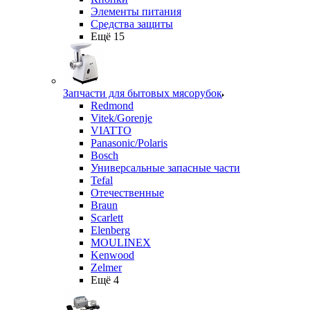
Элементы питания
Средства защиты
Ещё 15
Запчасти для бытовых мясорубок
Redmond
Vitek/Gorenje
VIATTO
Panasonic/Polaris
Bosch
Универсальные запасные части
Tefal
Отечественные
Braun
Scarlett
Elenberg
MOULINEX
Kenwood
Zelmer
Ещё 4