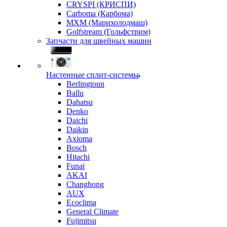
CRYSPI (КРИСПИ)
Carboma (Карбома)
MXM (Марихолодмаш)
Golfstream (Гольфстрим)
Запчасти для швейных машин
Настенные сплит-системы
Berlingtoun
Ballu
Dahatsu
Denko
Daichi
Daikin
Axioma
Bosch
Hitachi
Funai
AKAI
Changhong
AUX
Ecoclima
General Climate
Fujimitsu