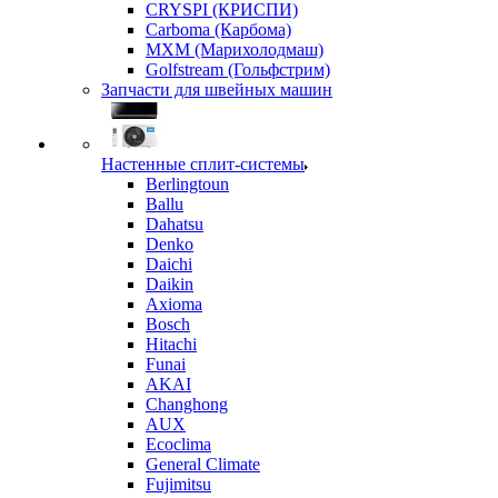
CRYSPI (КРИСПИ)
Carboma (Карбома)
MXM (Марихолодмаш)
Golfstream (Гольфстрим)
Запчасти для швейных машин
Настенные сплит-системы
Berlingtoun
Ballu
Dahatsu
Denko
Daichi
Daikin
Axioma
Bosch
Hitachi
Funai
AKAI
Changhong
AUX
Ecoclima
General Climate
Fujimitsu