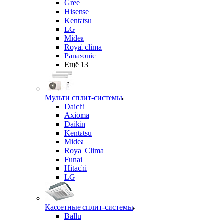
Gree
Hisense
Kentatsu
LG
Midea
Royal clima
Panasonic
Ещё 13
Мульти сплит-системы
Daichi
Axioma
Daikin
Kentatsu
Midea
Royal Clima
Funai
Hitachi
LG
Кассетные сплит-системы
Ballu