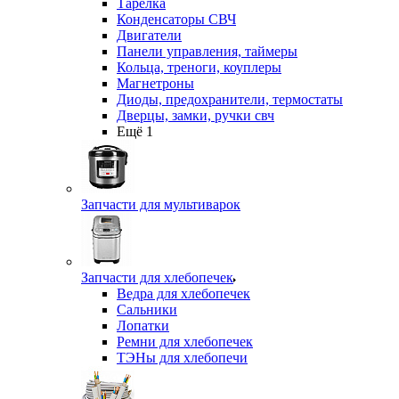
Тарелка
Конденсаторы СВЧ
Двигатели
Панели управления, таймеры
Кольца, треноги, коуплеры
Магнетроны
Диоды, предохранители, термостаты
Дверцы, замки, ручки свч
Ещё 1
Запчасти для мультиварок
Запчасти для хлебопечек
Ведра для хлебопечек
Сальники
Лопатки
Ремни для хлебопечек
ТЭНы для хлебопечи