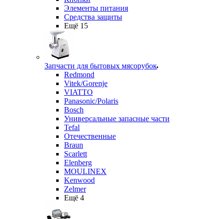
Элементы питания
Средства защиты
Ещё 15
Запчасти для бытовых мясорубок
Redmond
Vitek/Gorenje
VIATTO
Panasonic/Polaris
Bosch
Универсальные запасные части
Tefal
Отечественные
Braun
Scarlett
Elenberg
MOULINEX
Kenwood
Zelmer
Ещё 4