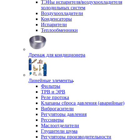
ТЭНы испарителя/воздухоохладителя
холодильных систем
Воздухоохладители
Конденсаторы
Испарители
Теплообменники
Дренаж для кондиционера
Линейные элементы
Фильтры
ТРВ и ЭРВ
Реле протока
Клапаны сброса давления (аварийные)
Виброгасители
Регуляторы давления
Рессиверы
Маслоотделители
Глушители шума
Регуляторы производительности