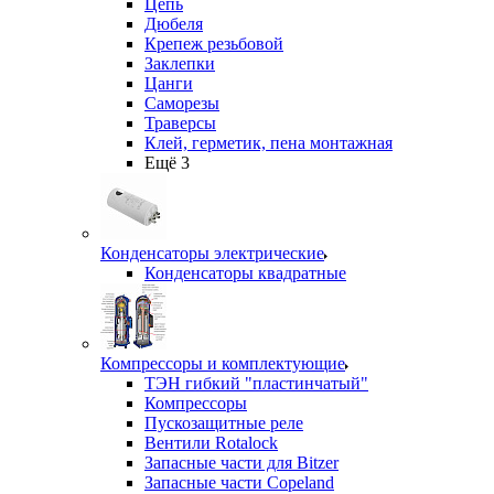
Цепь
Дюбеля
Крепеж резьбовой
Заклепки
Цанги
Саморезы
Траверсы
Клей, герметик, пена монтажная
Ещё 3
Конденсаторы электрические
Конденсаторы квадратные
Компрессоры и комплектующие
ТЭН гибкий "пластинчатый"
Компрессоры
Пускозащитные реле
Вентили Rotalock
Запасные части для Bitzer
Запасные части Copeland