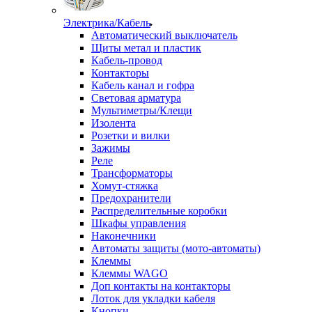
Электрика/Кабель
Автоматический выключатель
Щиты метал и пластик
Кабель-провод
Контакторы
Кабель канал и гофра
Световая арматура
Мультиметры/Клещи
Изолента
Розетки и вилки
Зажимы
Реле
Трансформаторы
Хомут-стяжка
Предохранители
Распределительные коробки
Шкафы управления
Наконечники
Автоматы защиты (мото-автоматы)
Клеммы
Клеммы WAGO
Доп контакты на контакторы
Лоток для укладки кабеля
Кнопки