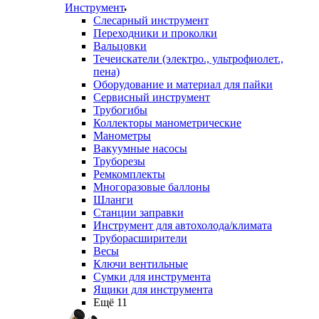
Инструмент
Слесарный инструмент
Переходники и проколки
Вальцовки
Течеискатели (электро., ультрофиолет.,
пена)
Оборудование и материал для пайки
Сервисный инструмент
Трубогибы
Коллекторы манометрические
Манометры
Вакуумные насосы
Труборезы
Ремкомплекты
Многоразовые баллоны
Шланги
Станции заправки
Инструмент для автохолода/климата
Труборасширители
Весы
Ключи вентильные
Сумки для инструмента
Ящики для инструмента
Ещё 11