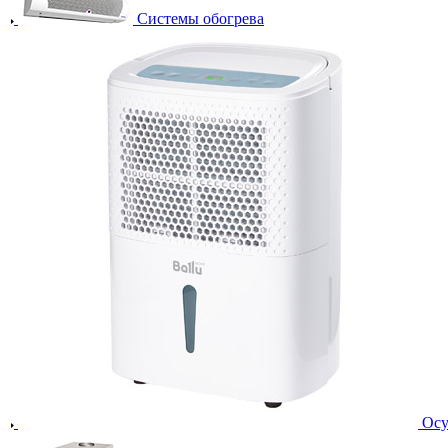
Системы обогрева
Осу