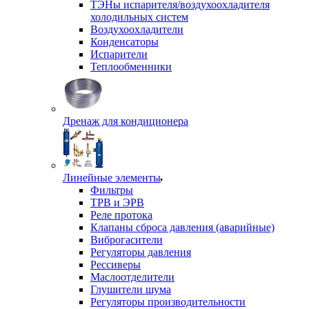
ТЭНы испарителя/воздухоохладителя
холодильных систем
Воздухоохладители
Конденсаторы
Испарители
Теплообменники
Дренаж для кондиционера
Линейные элементы
Фильтры
ТРВ и ЭРВ
Реле протока
Клапаны сброса давления (аварийные)
Виброгасители
Регуляторы давления
Рессиверы
Маслоотделители
Глушители шума
Регуляторы производительности