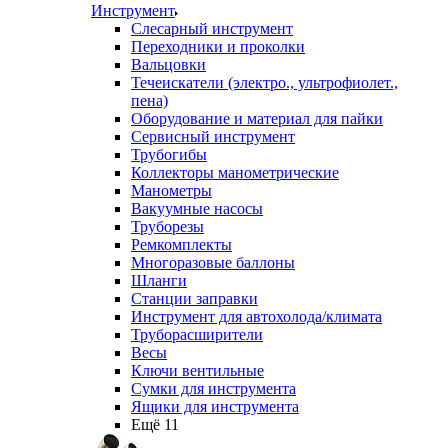
Инструмент
Слесарный инструмент
Переходники и проколки
Вальцовки
Течеискатели (электро., ультрофиолет.,
пена)
Оборудование и материал для пайки
Сервисный инструмент
Трубогибы
Коллекторы манометрические
Манометры
Вакуумные насосы
Труборезы
Ремкомплекты
Многоразовые баллоны
Шланги
Станции заправки
Инструмент для автохолода/климата
Труборасширители
Весы
Ключи вентильные
Сумки для инструмента
Ящики для инструмента
Ещё 11