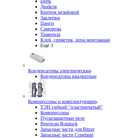
Цепь
Дюбеля
Крепеж резьбовой
Заклепки
Цанги
Саморезы
Траверсы
Клей, герметик, пена монтажная
Ещё 3
Конденсаторы электрические
Конденсаторы квадратные
Компрессоры и комплектующие
ТЭН гибкий "пластинчатый"
Компрессоры
Пускозащитные реле
Вентили Rotalock
Запасные части для Bitzer
Запасные части Copeland