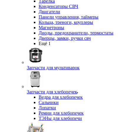
Тарелка
Конденсаторы СВЧ
Двигатели
Панели управления, таймеры
Кольца, треноги, коуплеры
Магнетроны
Диоды, предохранители, термостаты
Дверцы, замки, ручки свч
Ещё 1
Запчасти для мультиварок
Запчасти для хлебопечек
Ведра для хлебопечек
Сальники
Лопатки
Ремни для хлебопечек
ТЭНы для хлебопечи