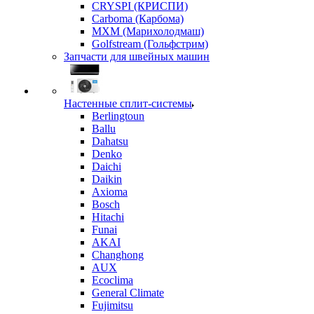
CRYSPI (КРИСПИ)
Carboma (Карбома)
MXM (Марихолодмаш)
Golfstream (Гольфстрим)
Запчасти для швейных машин
Настенные сплит-системы
Berlingtoun
Ballu
Dahatsu
Denko
Daichi
Daikin
Axioma
Bosch
Hitachi
Funai
AKAI
Changhong
AUX
Ecoclima
General Climate
Fujimitsu