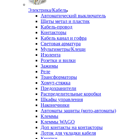
Электрика/Кабель
Автоматический выключатель
Щиты метал и пластик
Кабель-провод
Контакторы
Кабель канал и гофра
Световая арматура
Мультиметры/Клещи
Изолента
Розетки и вилки
Зажимы
Реле
Трансформаторы
Хомут-стяжка
Предохранители
Распределительные коробки
Шкафы управления
Наконечники
Автоматы защиты (мото-автоматы)
Клеммы
Клеммы WAGO
Доп контакты на контакторы
Лоток для укладки кабеля
Кнопки