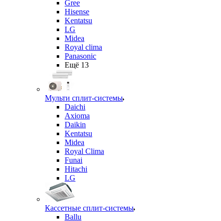
Gree
Hisense
Kentatsu
LG
Midea
Royal clima
Panasonic
Ещё 13
Мульти сплит-системы
Daichi
Axioma
Daikin
Kentatsu
Midea
Royal Clima
Funai
Hitachi
LG
Кассетные сплит-системы
Ballu