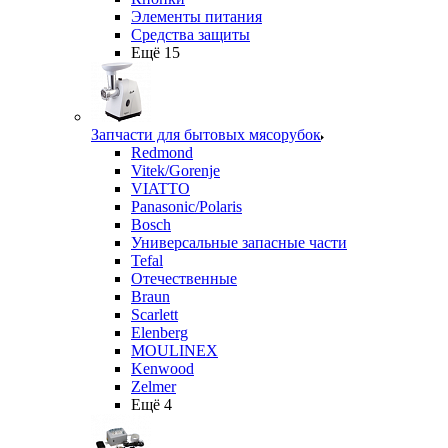
Элементы питания
Средства защиты
Ещё 15
Запчасти для бытовых мясорубок
Redmond
Vitek/Gorenje
VIATTO
Panasonic/Polaris
Bosch
Универсальные запасные части
Tefal
Отечественные
Braun
Scarlett
Elenberg
MOULINEX
Kenwood
Zelmer
Ещё 4