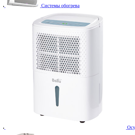
Системы обогрева
Осу