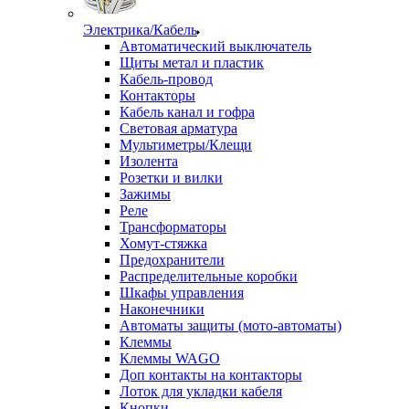
Электрика/Кабель
Автоматический выключатель
Щиты метал и пластик
Кабель-провод
Контакторы
Кабель канал и гофра
Световая арматура
Мультиметры/Клещи
Изолента
Розетки и вилки
Зажимы
Реле
Трансформаторы
Хомут-стяжка
Предохранители
Распределительные коробки
Шкафы управления
Наконечники
Автоматы защиты (мото-автоматы)
Клеммы
Клеммы WAGO
Доп контакты на контакторы
Лоток для укладки кабеля
Кнопки