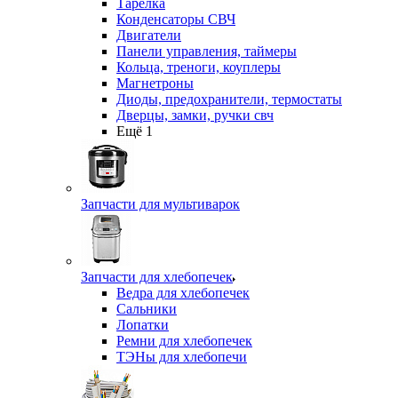
Тарелка
Конденсаторы СВЧ
Двигатели
Панели управления, таймеры
Кольца, треноги, коуплеры
Магнетроны
Диоды, предохранители, термостаты
Дверцы, замки, ручки свч
Ещё 1
Запчасти для мультиварок
Запчасти для хлебопечек
Ведра для хлебопечек
Сальники
Лопатки
Ремни для хлебопечек
ТЭНы для хлебопечи