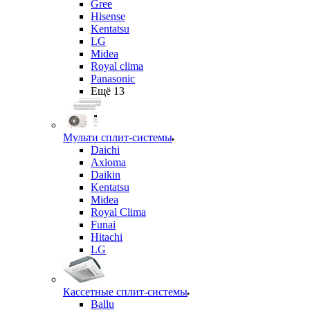
Gree
Hisense
Kentatsu
LG
Midea
Royal clima
Panasonic
Ещё 13
Мульти сплит-системы
Daichi
Axioma
Daikin
Kentatsu
Midea
Royal Clima
Funai
Hitachi
LG
Кассетные сплит-системы
Ballu