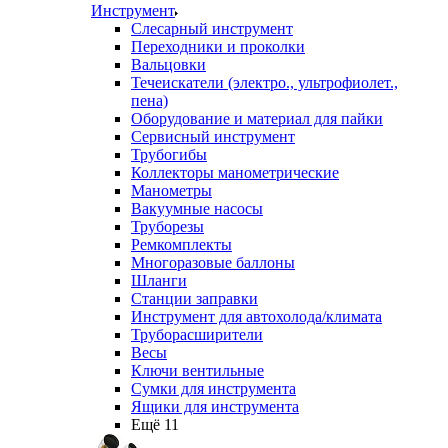
Инструмент
Слесарный инструмент
Переходники и проколки
Вальцовки
Течеискатели (электро., ультрофиолет.,
пена)
Оборудование и материал для пайки
Сервисный инструмент
Трубогибы
Коллекторы манометрические
Манометры
Вакуумные насосы
Труборезы
Ремкомплекты
Многоразовые баллоны
Шланги
Станции заправки
Инструмент для автохолода/климата
Труборасширители
Весы
Ключи вентильные
Сумки для инструмента
Ящики для инструмента
Ещё 11