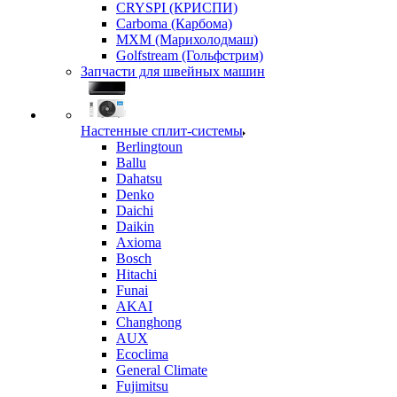
CRYSPI (КРИСПИ)
Carboma (Карбома)
MXM (Марихолодмаш)
Golfstream (Гольфстрим)
Запчасти для швейных машин
Настенные сплит-системы
Berlingtoun
Ballu
Dahatsu
Denko
Daichi
Daikin
Axioma
Bosch
Hitachi
Funai
AKAI
Changhong
AUX
Ecoclima
General Climate
Fujimitsu