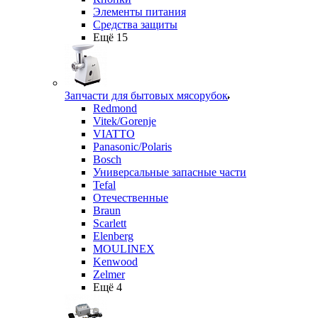
Элементы питания
Средства защиты
Ещё 15
Запчасти для бытовых мясорубок
Redmond
Vitek/Gorenje
VIATTO
Panasonic/Polaris
Bosch
Универсальные запасные части
Tefal
Отечественные
Braun
Scarlett
Elenberg
MOULINEX
Kenwood
Zelmer
Ещё 4