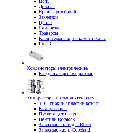
Цепь
Дюбеля
Крепеж резьбовой
Заклепки
Цанги
Саморезы
Траверсы
Клей, герметик, пена монтажная
Ещё 3
Конденсаторы электрические
Конденсаторы квадратные
Компрессоры и комплектующие
ТЭН гибкий "пластинчатый"
Компрессоры
Пускозащитные реле
Вентили Rotalock
Запасные части для Bitzer
Запасные части Copeland