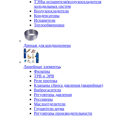
ТЭНы испарителя/воздухоохладителя
холодильных систем
Воздухоохладители
Конденсаторы
Испарители
Теплообменники
Дренаж для кондиционера
Линейные элементы
Фильтры
ТРВ и ЭРВ
Реле протока
Клапаны сброса давления (аварийные)
Виброгасители
Регуляторы давления
Рессиверы
Маслоотделители
Глушители шума
Регуляторы производительности