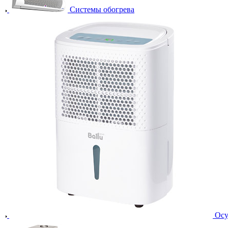
Системы обогрева
Осу