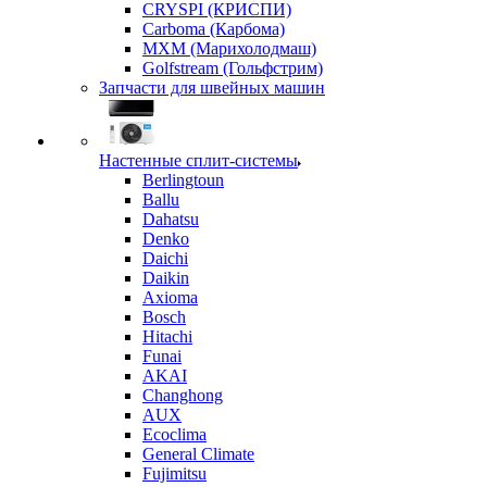
CRYSPI (КРИСПИ)
Carboma (Карбома)
MXM (Марихолодмаш)
Golfstream (Гольфстрим)
Запчасти для швейных машин
Настенные сплит-системы
Berlingtoun
Ballu
Dahatsu
Denko
Daichi
Daikin
Axioma
Bosch
Hitachi
Funai
AKAI
Changhong
AUX
Ecoclima
General Climate
Fujimitsu