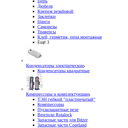
Цепь
Дюбеля
Крепеж резьбовой
Заклепки
Цанги
Саморезы
Траверсы
Клей, герметик, пена монтажная
Ещё 3
Конденсаторы электрические
Конденсаторы квадратные
Компрессоры и комплектующие
ТЭН гибкий "пластинчатый"
Компрессоры
Пускозащитные реле
Вентили Rotalock
Запасные части для Bitzer
Запасные части Copeland