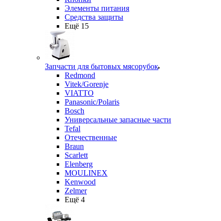
Элементы питания
Средства защиты
Ещё 15
Запчасти для бытовых мясорубок
Redmond
Vitek/Gorenje
VIATTO
Panasonic/Polaris
Bosch
Универсальные запасные части
Tefal
Отечественные
Braun
Scarlett
Elenberg
MOULINEX
Kenwood
Zelmer
Ещё 4