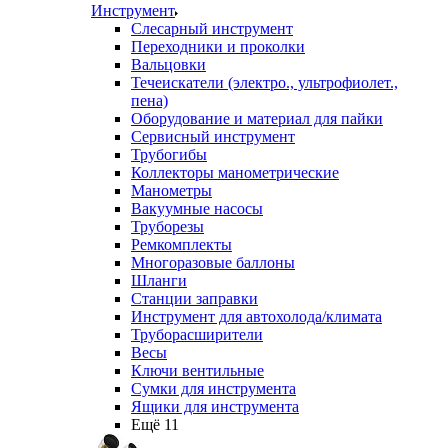
Инструмент
Слесарный инструмент
Переходники и проколки
Вальцовки
Течеискатели (электро., ультрофиолет.,
пена)
Оборудование и материал для пайки
Сервисный инструмент
Трубогибы
Коллекторы манометрические
Манометры
Вакуумные насосы
Труборезы
Ремкомплекты
Многоразовые баллоны
Шланги
Станции заправки
Инструмент для автохолода/климата
Труборасширители
Весы
Ключи вентильные
Сумки для инструмента
Ящики для инструмента
Ещё 11