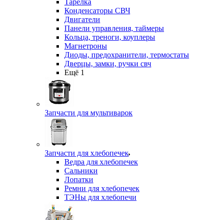
Тарелка
Конденсаторы СВЧ
Двигатели
Панели управления, таймеры
Кольца, треноги, коуплеры
Магнетроны
Диоды, предохранители, термостаты
Дверцы, замки, ручки свч
Ещё 1
Запчасти для мультиварок
Запчасти для хлебопечек
Ведра для хлебопечек
Сальники
Лопатки
Ремни для хлебопечек
ТЭНы для хлебопечи