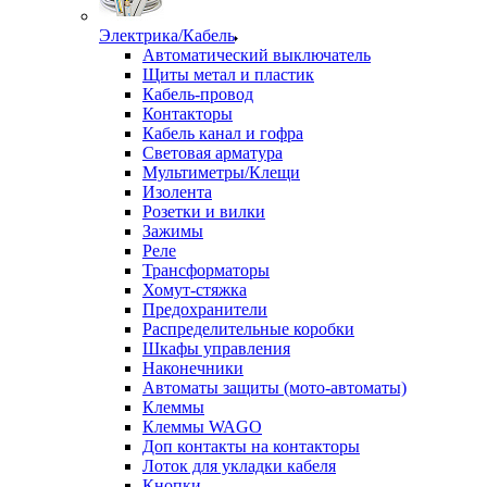
Электрика/Кабель
Автоматический выключатель
Щиты метал и пластик
Кабель-провод
Контакторы
Кабель канал и гофра
Световая арматура
Мультиметры/Клещи
Изолента
Розетки и вилки
Зажимы
Реле
Трансформаторы
Хомут-стяжка
Предохранители
Распределительные коробки
Шкафы управления
Наконечники
Автоматы защиты (мото-автоматы)
Клеммы
Клеммы WAGO
Доп контакты на контакторы
Лоток для укладки кабеля
Кнопки