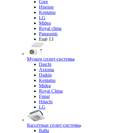
Gree
Hisense
Kentatsu
LG
Midea
Royal clima
Panasonic
Ещё 13
Мульти сплит-системы
Daichi
Axioma
Daikin
Kentatsu
Midea
Royal Clima
Funai
Hitachi
LG
Кассетные сплит-системы
Ballu