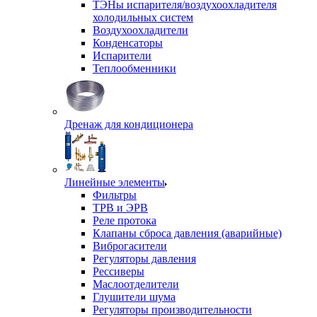
ТЭНы испарителя/воздухоохладителя
холодильных систем
Воздухоохладители
Конденсаторы
Испарители
Теплообменники
Дренаж для кондиционера
Линейные элементы
Фильтры
ТРВ и ЭРВ
Реле протока
Клапаны сброса давления (аварийные)
Виброгасители
Регуляторы давления
Рессиверы
Маслоотделители
Глушители шума
Регуляторы производительности