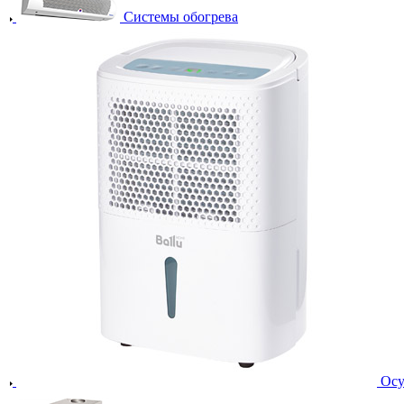
Системы обогрева
Осу