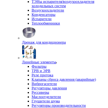
ТЭНы испарителя/воздухоохладителя
холодильных систем
Воздухоохладители
Конденсаторы
Испарители
Теплообменники
Дренаж для кондиционера
Линейные элементы
Фильтры
ТРВ и ЭРВ
Реле протока
Клапаны сброса давления (аварийные)
Виброгасители
Регуляторы давления
Рессиверы
Маслоотделители
Глушители шума
Регуляторы производительности