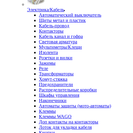
Электрика/Кабель
Автоматический выключатель
Щиты метал и пластик
Кабель-провод
Контакторы
Кабель канал и гофра
Световая арматура
Мультиметры/Клещи
Изолента
Розетки и вилки
Зажимы
Реле
Трансформаторы
Хомут-стяжка
Предохранители
Распределительные коробки
Шкафы управления
Наконечники
Автоматы защиты (мото-автоматы)
Клеммы
Клеммы WAGO
Доп контакты на контакторы
Лоток для укладки кабеля
Кнопки