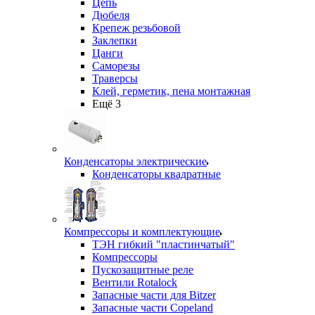
Цепь
Дюбеля
Крепеж резьбовой
Заклепки
Цанги
Саморезы
Траверсы
Клей, герметик, пена монтажная
Ещё 3
Конденсаторы электрические
Конденсаторы квадратные
Компрессоры и комплектующие
ТЭН гибкий "пластинчатый"
Компрессоры
Пускозащитные реле
Вентили Rotalock
Запасные части для Bitzer
Запасные части Copeland