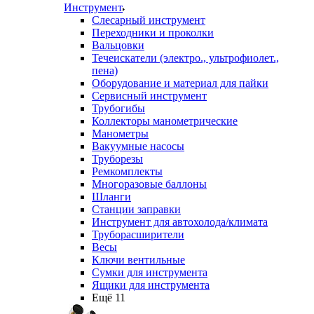
Инструмент
Слесарный инструмент
Переходники и проколки
Вальцовки
Течеискатели (электро., ультрофиолет.,
пена)
Оборудование и материал для пайки
Сервисный инструмент
Трубогибы
Коллекторы манометрические
Манометры
Вакуумные насосы
Труборезы
Ремкомплекты
Многоразовые баллоны
Шланги
Станции заправки
Инструмент для автохолода/климата
Труборасширители
Весы
Ключи вентильные
Сумки для инструмента
Ящики для инструмента
Ещё 11