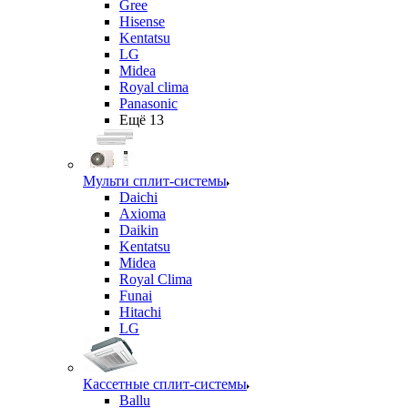
Gree
Hisense
Kentatsu
LG
Midea
Royal clima
Panasonic
Ещё 13
Мульти сплит-системы
Daichi
Axioma
Daikin
Kentatsu
Midea
Royal Clima
Funai
Hitachi
LG
Кассетные сплит-системы
Ballu