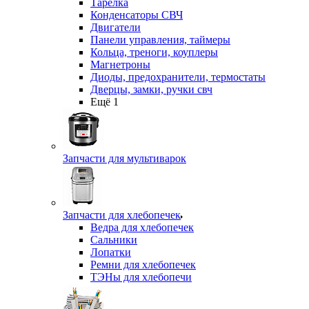
Тарелка
Конденсаторы СВЧ
Двигатели
Панели управления, таймеры
Кольца, треноги, коуплеры
Магнетроны
Диоды, предохранители, термостаты
Дверцы, замки, ручки свч
Ещё 1
Запчасти для мультиварок
Запчасти для хлебопечек
Ведра для хлебопечек
Сальники
Лопатки
Ремни для хлебопечек
ТЭНы для хлебопечи