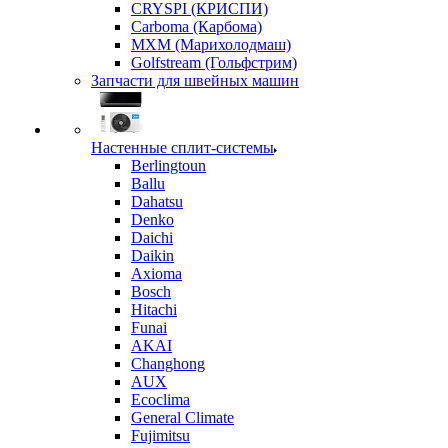
CRYSPI (КРИСПИ)
Carboma (Карбома)
MXM (Марихолодмаш)
Golfstream (Гольфстрим)
Запчасти для швейных машин
Настенные сплит-системы
Berlingtoun
Ballu
Dahatsu
Denko
Daichi
Daikin
Axioma
Bosch
Hitachi
Funai
AKAI
Changhong
AUX
Ecoclima
General Climate
Fujimitsu