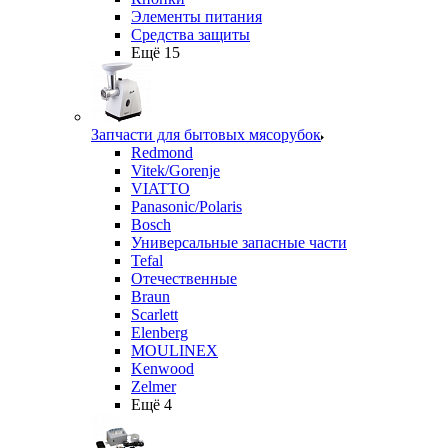
Элементы питания
Средства защиты
Ещё 15
Запчасти для бытовых мясорубок
Redmond
Vitek/Gorenje
VIATTO
Panasonic/Polaris
Bosch
Универсальные запасные части
Tefal
Отечественные
Braun
Scarlett
Elenberg
MOULINEX
Kenwood
Zelmer
Ещё 4